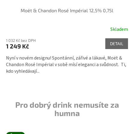
Moët & Chandon Rosé Impérial 12,5% 0,75l
Skladem
1 032 Kč bez DPH
DETAIL
1 249 Kč
Nyní v novém designu! Spontánní, zářivé a lákavé, Moët &
Chandon Rosé Impérial v sobě mísí eleganci a svůdnost. Ti,
kdo vyhledávají...
Pro dobrý drink nemusíte za
humna