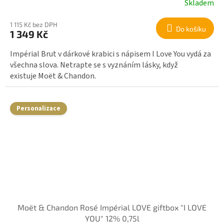
Skladem
1 115 Kč bez DPH
Do košíku
1 349 Kč
Impérial Brut v dárkové krabici s nápisem I Love You vydá za
všechna slova. Netrapte se s vyznáním lásky, když
existuje Moët & Chandon.
Personalizace
Moët & Chandon Rosé Impérial LOVE giftbox "I LOVE
YOU" 12% 0,75l