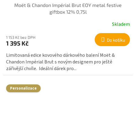
Moët & Chandon Impérial Brut EOY metal festive
giftbox 12% 0,75l
Skladem
1 153 Kč bez DPH
Do košíku
1 395 Kč
Limitovaná edice kovového dárkového balení Moët &
Chandon Impérial Brut s novým designem pro ještě
zářivější chvíle. Ideální dárek pro...
Personalizace