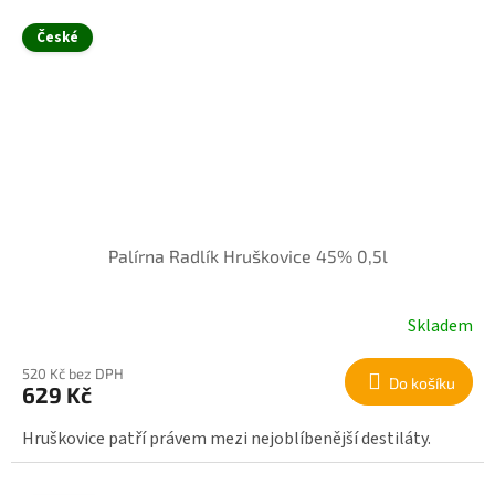
České
Palírna Radlík Hruškovice 45% 0,5l
Skladem
520 Kč bez DPH
Do košíku
629 Kč
Hruškovice patří právem mezi nejoblíbenější destiláty.