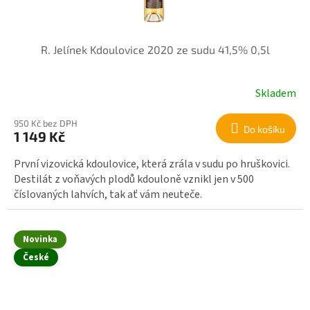
R. Jelínek Kdoulovice 2020 ze sudu 41,5% 0,5l
Skladem
950 Kč bez DPH
Do košíku
1 149 Kč
První vizovická kdoulovice, která zrála v sudu po hruškovici.
Destilát z voňavých plodů kdouloně vznikl jen v 500
číslovaných lahvích, tak ať vám neuteče.
Novinka
České