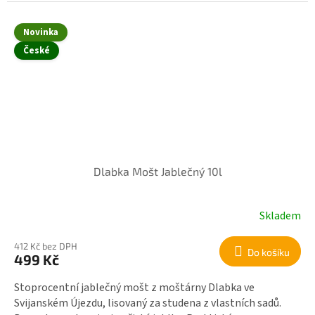
Novinka
České
Dlabka Mošt Jablečný 10l
Skladem
412 Kč bez DPH
Do košíku
499 Kč
Stoprocentní jablečný mošt z moštárny Dlabka ve
Svijanském Újezdu, lisovaný za studena z vlastních sadů.