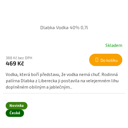
Dlabka Vodka 40% 0,7l
Skladem
388 Kč bez DPH
Do košíku
469 Kč
Vodka, která boří představu, že vodka nemá chuť. Rodinná
palírna Dlabka z Liberecka ji postavila na velejemném lihu
doplněném obilným a jablečným...
Novinka
České