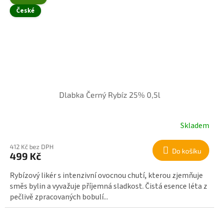
České
Dlabka Černý Rybíz 25% 0,5l
Skladem
412 Kč bez DPH
Do košíku
499 Kč
Rybízový likér s intenzivní ovocnou chutí, kterou zjemňuje
směs bylin a vyvažuje příjemná sladkost. Čistá esence léta z
pečlivě zpracovaných bobulí...