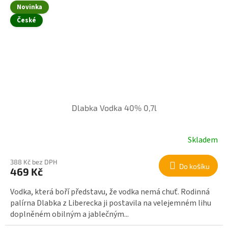
Novinka
České
Dlabka Vodka 40% 0,7l
Skladem
388 Kč bez DPH
Do košíku
469 Kč
Vodka, která boří představu, že vodka nemá chuť. Rodinná
palírna Dlabka z Liberecka ji postavila na velejemném lihu
doplněném obilným a jablečným...