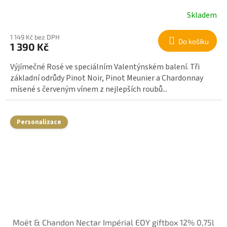
Skladem
1 149 Kč bez DPH
Do košíku
1 390 Kč
Výjímečné Rosé ve speciálním Valentýnském balení. Tři
základní odrůdy Pinot Noir, Pinot Meunier a Chardonnay
mísené s červeným vínem z nejlepších roubů...
Personalizace
Moët & Chandon Nectar Impérial EOY giftbox 12% 0,75l