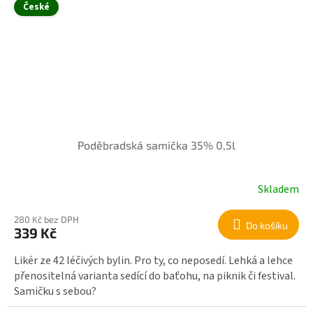
České
Poděbradská samička 35% 0,5l
Skladem
280 Kč bez DPH
Do košíku
339 Kč
Likér ze 42 léčivých bylin. Pro ty, co neposedí. Lehká a lehce
přenositelná varianta sedící do baťohu, na piknik či festival.
Samičku s sebou?