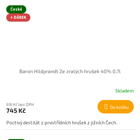
České
+ DÁREK
Baron Hildprandt Ze zralých hrušek 40% 0,7l
Skladem
616 Kč bez DPH
Do košíku
745 Kč
Poctivý destilát z prvotřídních hrušek z jižních Čech.