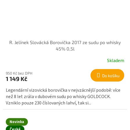
R. Jelínek Slovácká Borovička 2017 ze sudu po whisky
45% 0,5l
Skladem
950 Kč bez DPH
Do košíku
1 149 Kč
Legendární vizovická borovička v nejvzácnější podobě: více
než 8 let zrála v dubovém sudu po whisky GOLDCOCK.
Vzniklo pouze 230 číslovaných lahví, tak si...
Novinka
České