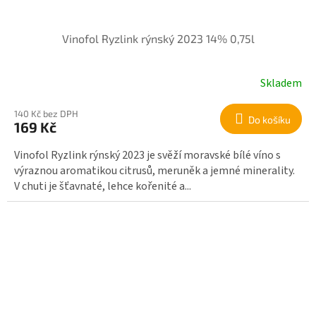
Vinofol Ryzlink rýnský 2023 14% 0,75l
Skladem
140 Kč bez DPH
Do košíku
169 Kč
Vinofol Ryzlink rýnský 2023 je svěží moravské bílé víno s
výraznou aromatikou citrusů, meruněk a jemné minerality.
V chuti je šťavnaté, lehce kořenité a...