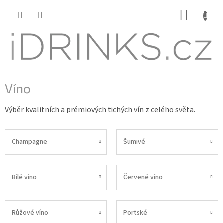
Přejít
NÁKUP
na
KOŠÍK
obsah
Víno
Výběr kvalitních a prémiových tichých vín z celého světa.
Champagne
Šumivé
Bílé víno
Červené víno
Růžové víno
Portské