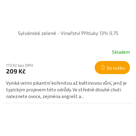
Sylvánské zelené - Vinařství Přítluky 13% 0,75
Skladem
173 Kč bez DPH
Do košíku
209 Kč
Vyniká velmi pikantní kořenitou až květinovou vůní, jenž je
typickým projevem této odrůdy. Ve středně dlouhé chuti
naleznete ovoce, zejména angrešt a...