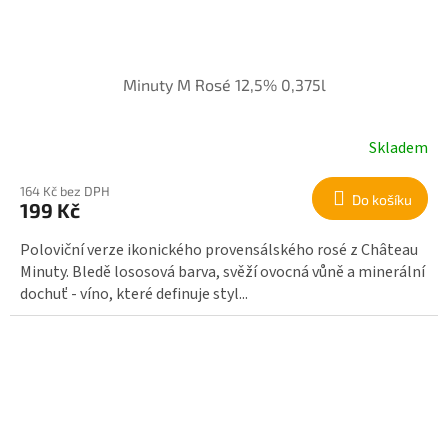
Minuty M Rosé 12,5% 0,375l
Skladem
164 Kč bez DPH
Do košíku
199 Kč
Poloviční verze ikonického provensálského rosé z Château
Minuty. Bledě lososová barva, svěží ovocná vůně a minerální
dochuť - víno, které definuje styl...