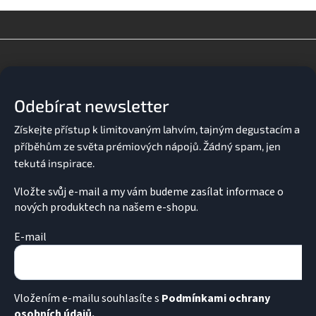
o
d
v
a
á
c
n
í
Z
í
p
á
r
p
v
a
k
Odebírat newsletter
t
y
í
v
ý
p
i
s
u
Vložte svůj e-mail a my vám budeme zasílat informace o
nových produktech na našem e-shopu.
E-mail
Vložením e-mailu souhlasíte s
Podmínkami ochrany
osobních údajů.