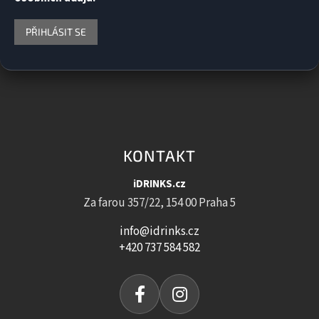
PŘIHLÁSIT SE
KONTAKT
iDRINKS.cz
Za farou 357/22, 154 00 Praha 5
info@idrinks.cz
+420 737 584 582