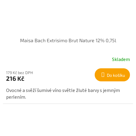
Maisa Bach Extrisimo Brut Nature 12% 0,75l
Skladem
179 Kč bez DPH
Do košíku
216 Kč
Ovocné a svěží šumivé víno světle žluté barvy s jemným
perlením.