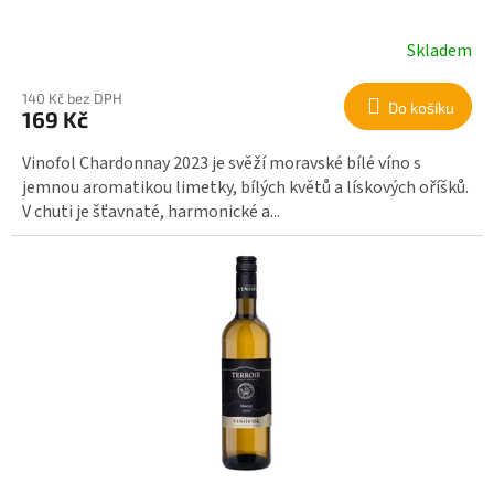
ů
Skladem
140 Kč bez DPH
Do košíku
169 Kč
Vinofol Chardonnay 2023 je svěží moravské bílé víno s
jemnou aromatikou limetky, bílých květů a lískových oříšků.
V chuti je šťavnaté, harmonické a...