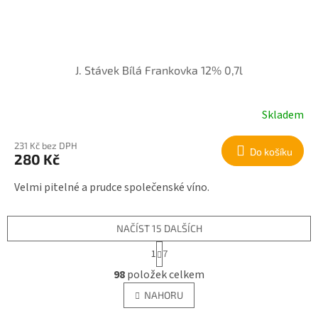
J. Stávek Bílá Frankovka 12% 0,7l
Skladem
231 Kč bez DPH
Do košíku
280 Kč
Velmi pitelné a prudce společenské víno.
NAČÍST 15 DALŠÍCH
S
1
7
t
O
r
98
položek celkem
v
á
l
n
NAHORU
á
k