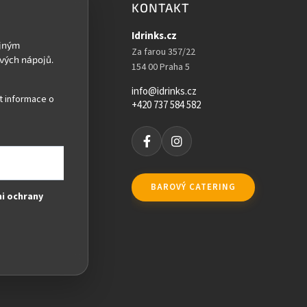
KONTAKT
Idrinks.cz
Za farou 357/22
154 00 Praha 5
info@idrinks.cz
t informace o
+420 737 584 582
BAROVÝ CATERING
i ochrany