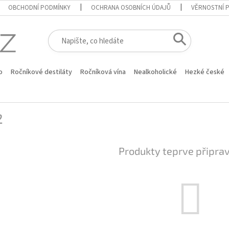
OBCHODNÍ PODMÍNKY
OCHRANA OSOBNÍCH ÚDAJŮ
VĚRNOSTNÍ 
o
Ročníkové destiláty
Ročníková vína
Nealkoholické
Hezké české
2
Produkty teprve připra