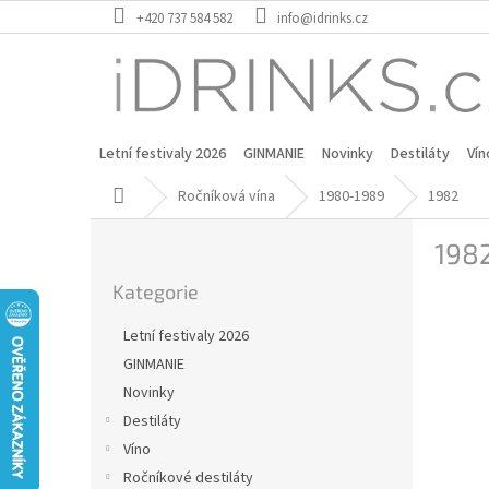
Přejít
+420 737 584 582
info@idrinks.cz
na
obsah
Letní festivaly 2026
GINMANIE
Novinky
Destiláty
Vín
Domů
Ročníková vína
1980-1989
1982
P
198
o
Přeskočit
s
Kategorie
kategorie
t
r
Letní festivaly 2026
a
GINMANIE
n
Novinky
n
í
Destiláty
p
Víno
a
Ročníkové destiláty