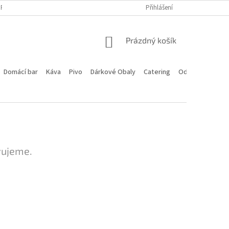
PROGRAM
DOPRAVA A PLATBA
HODNOCENÍ OBCHODU
Přihlášení
KONTA
NÁKUPNÍ
Prázdný košík
KOŠÍK
Domácí bar
Káva
Pivo
Dárkové Obaly
Catering
Odstoupení od 
vujeme.