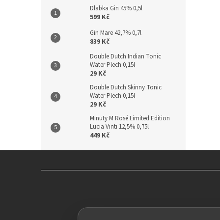
Dlabka Gin 45% 0,5l
599 Kč
Gin Mare 42,7% 0,7l
839 Kč
Double Dutch Indian Tonic
Water Plech 0,15l
29 Kč
Double Dutch Skinny Tonic
Water Plech 0,15l
29 Kč
Minuty M Rosé Limited Edition
Lucia Vinti 12,5% 0,75l
449 Kč
Z
á
p
a
t