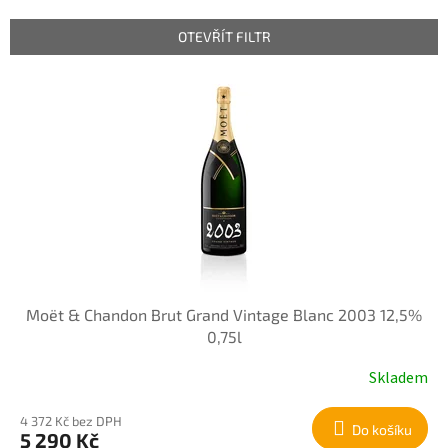
e
n
OTEVŘÍT FILTR
í
p
V
r
ý
o
p
d
i
u
s
k
p
t
r
ů
o
d
u
k
Moët & Chandon Brut Grand Vintage Blanc 2003 12,5%
t
0,75l
ů
Skladem
4 372 Kč bez DPH
Do košíku
5 290 Kč