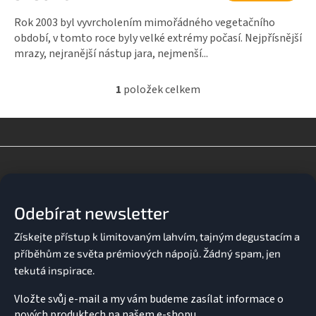
Rok 2003 byl vyvrcholením mimořádného vegetačního
období, v tomto roce byly velké extrémy počasí. Nejpřísnější
mrazy, nejranější nástup jara, nejmenší...
1
položek celkem
O
v
l
á
d
Z
a
á
c
p
í
a
p
Odebírat newsletter
t
r
v
í
k
y
v
ý
p
Vložte svůj e-mail a my vám budeme zasílat informace o
i
nových produktech na našem e-shopu.