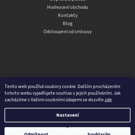
Hodnocení obchodu
Kontakty
Blog
Odstoupení od smlouvy
Tento web používá soubory cookie. Dalším procházením
tohoto webu vyjadřujete souhlas s jejich používáním. Jak
zacházíme s Vašimi osobními údajemi se dozvíte
zde
.
Vytvořil Shoptet
Nastavení
Copyright 2026
iDRINKS.cz
. Všechna práva vyhrazena.
Upravit nastavení cookies
Odmítnout
Souhlasím