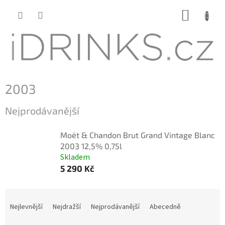
Přejít
NÁKUP
na
KOŠÍK
obsah
2003
Nejprodávanější
Moët & Chandon Brut Grand Vintage Blanc
2003 12,5% 0,75l
Skladem
5 290 Kč
Ř
a
Nejlevnější
Nejdražší
Nejprodávanější
Abecedně
z