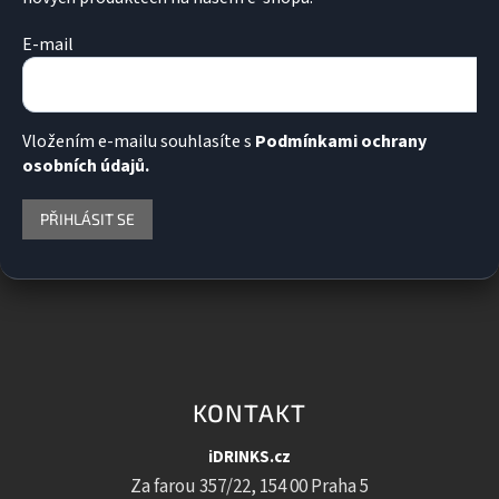
s
u
E-mail
Vložením e-mailu souhlasíte s
Podmínkami ochrany
osobních údajů.
PŘIHLÁSIT SE
KONTAKT
iDRINKS.cz
Za farou 357/22, 154 00 Praha 5