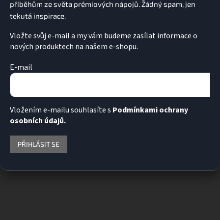
y
v
ý
p
Vložte svůj e-mail a my vám budeme zasílat informace o
i
nových produktech na našem e-shopu.
s
u
E-mail
Vložením e-mailu souhlasíte s
Podmínkami ochrany
osobních údajů.
PŘIHLÁSIT SE