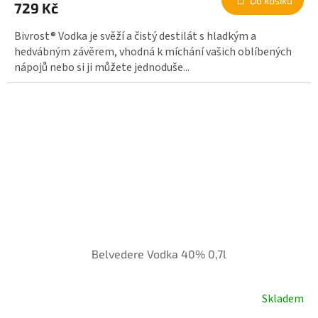
Do košíku
729 Kč
Bivrost® Vodka je svěží a čistý destilát s hladkým a
hedvábným závěrem, vhodná k míchání vašich oblíbených
nápojů nebo si ji můžete jednoduše...
Belvedere Vodka 40% 0,7l
Skladem