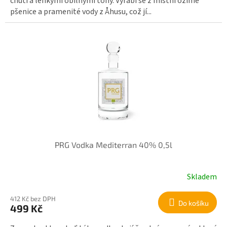
chutí a lehkými obilnými tóny. Vyrábí se z místní ozimé
pšenice a pramenité vody z Åhusu, což jí...
PRG Vodka Mediterran 40% 0,5l
Skladem
412 Kč bez DPH
Do košíku
499 Kč