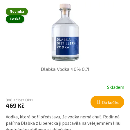
V
r
ý
o
Novinka
p
d
České
i
u
s
k
p
t
r
ů
o
d
u
k
Dlabka Vodka 40% 0,7l
t
ů
Skladem
388 Kč bez DPH
Do košíku
469 Kč
Vodka, která boří představu, že vodka nemá chuť. Rodinná
palírna Dlabka z Liberecka ji postavila na velejemném lihu
doplněném obilným a jablečným...