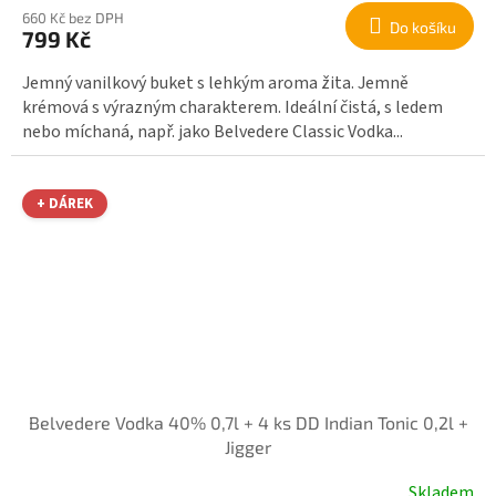
660 Kč bez DPH
Do košíku
799 Kč
Jemný vanilkový buket s lehkým aroma žita. Jemně
krémová s výrazným charakterem. Ideální čistá, s ledem
nebo míchaná, např. jako Belvedere Classic Vodka...
+ DÁREK
Belvedere Vodka 40% 0,7l + 4 ks DD Indian Tonic 0,2l +
Jigger
Skladem