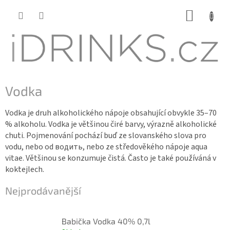
Přejít
NÁKUP
na
KOŠÍK
obsah
Vodka
Vodka je druh alkoholického nápoje obsahující obvykle 35–70
% alkoholu. Vodka je většinou čiré barvy, výrazně alkoholické
chuti. Pojmenování pochází buď ze slovanského slova pro
vodu, nebo od водить, nebo ze středověkého nápoje aqua
vitae. Většinou se konzumuje čistá. Často je také používáná v
koktejlech.
Nejprodávanější
Babička Vodka 40% 0,7l