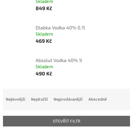
Skladem
849 Kč
Dlabka Vodka 40% 0,7l
Skladem
469 Kč
Absolut Vodka 40% 1l
Skladem
490 Kč
Ř
a
Nejlevnější
Nejdražší
Nejprodávanější
Abecedně
z
e
n
OTEVŘÍT FILTR
í
p