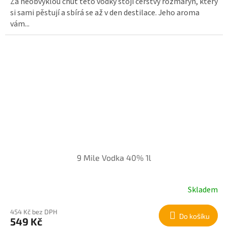
Za neobvyklou chuť této vodky stojí čerstvý rozmarýn, který
si sami pěstují a sbírá se až v den destilace. Jeho aroma
vám...
9 Mile Vodka 40% 1l
Skladem
454 Kč bez DPH
Do košíku
549 Kč