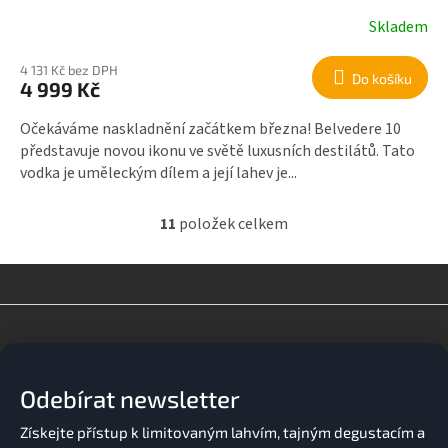
Skladem
4 131 Kč bez DPH
Do košíku
4 999 Kč
Očekáváme naskladnění začátkem března! Belvedere 10
představuje novou ikonu ve světě luxusních destilátů. Tato
vodka je uměleckým dílem a její lahev je...
11
položek celkem
O
v
l
á
d
Z
a
á
c
p
í
a
p
Odebírat newsletter
t
r
v
í
k