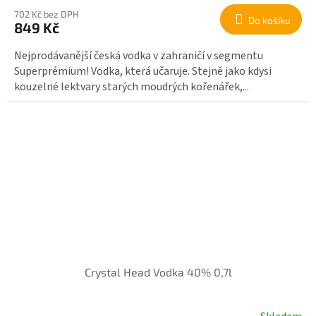
702 Kč bez DPH
Do košíku
849 Kč
Nejprodávanější česká vodka v zahraničí v segmentu
Superprémium! Vodka, která učaruje. Stejně jako kdysi
kouzelné lektvary starých moudrých kořenářek,...
Crystal Head Vodka 40% 0,7l