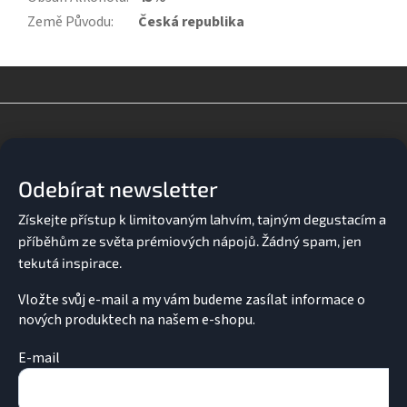
Země Původu
:
Česká republika
Z
á
p
a
Odebírat newsletter
t
í
Vložte svůj e-mail a my vám budeme zasílat informace o
nových produktech na našem e-shopu.
E-mail