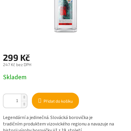
299 Kč
247 Kč bez DPH
Měrná
Skladem
cena:
Přidat do košíku
Legendární a jedinečná. Slovácká borovička je
tradičním produktem vizovického regionu a navazuje na
historii výroby borovičky již z 19. století.