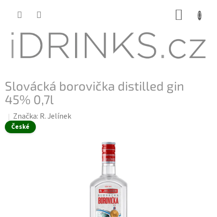
Přejít
NÁKUP
na
KOŠÍK
obsah
Slovácká borovička distilled gin
45% 0,7l
Značka:
R. Jelínek
České