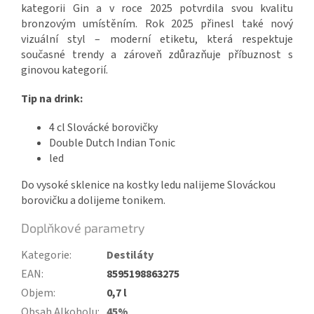
kategorii Gin a v roce 2025 potvrdila svou kvalitu
bronzovým umístěním. Rok 2025 přinesl také nový
vizuální styl – moderní etiketu, která respektuje
současné trendy a zároveň zdůrazňuje příbuznost s
ginovou kategorií.
Tip na drink:
4 cl Slovácké borovičky
Double Dutch Indian Tonic
led
Do vysoké sklenice na kostky ledu nalijeme Slováckou
borovičku a dolijeme tonikem.
Doplňkové parametry
Kategorie
:
Destiláty
EAN
:
8595198863275
Objem
:
0,7 l
Obsah Alkoholu
:
45%