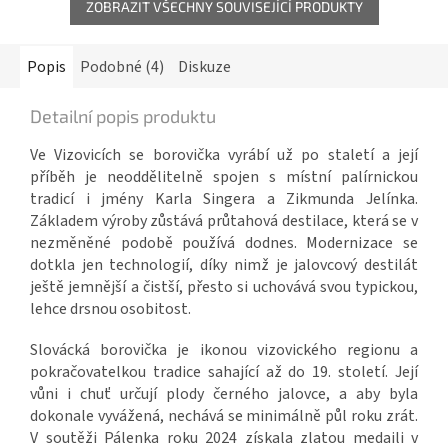
ZOBRAZIT VŠECHNY SOUVISEJÍCÍ PRODUKTY
Popis
Podobné (4)
Diskuze
Detailní popis produktu
Ve Vizovicích se borovička vyrábí už po staletí a její
příběh je neoddělitelně spojen s místní palírnickou
tradicí i jmény Karla Singera a Zikmunda Jelínka.
Základem výroby zůstává průtahová destilace, která se v
nezměněné podobě používá dodnes. Modernizace se
dotkla jen technologií, díky nimž je jalovcový destilát
ještě jemnější a čistší, přesto si uchovává svou typickou,
lehce drsnou osobitost.
Slovácká borovička je ikonou vizovického regionu a
pokračovatelkou tradice sahající až do 19. století. Její
vůni i chuť určují plody černého jalovce, a aby byla
dokonale vyvážená, nechává se minimálně půl roku zrát.
V soutěži Pálenka roku 2024 získala zlatou medaili v