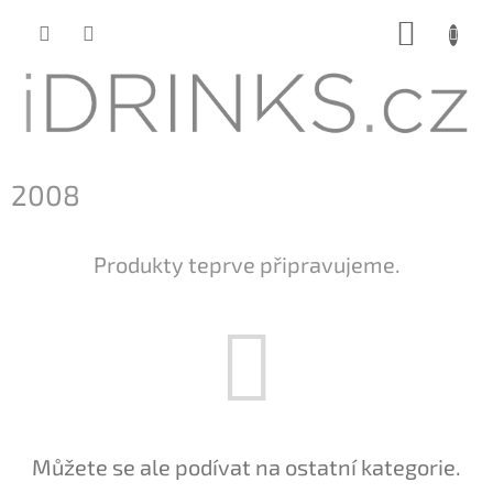
Přejít
NÁKUP
na
KOŠÍK
obsah
2008
Produkty teprve připravujeme.
Můžete se ale podívat na ostatní kategorie.