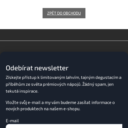
ZPĚT DO OBCHODU
Z
á
p
a
Odebírat newsletter
t
í
Vložte svůj e-mail a my vám budeme zasílat informace o
nových produktech na našem e-shopu.
E-mail