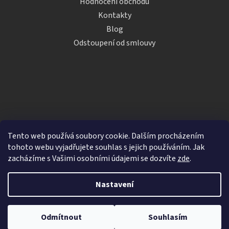
Hodnocení obchodu
Kontakty
Blog
Odstoupení od smlouvy
Tento web používá soubory cookie. Dalším procházením
tohoto webu vyjadřujete souhlas s jejich používáním. Jak
zacházíme s Vašimi osobními údajemi se dozvíte
zde
.
Vytvořil Shoptet
Nastavení
Copyright 2026
iDRINKS.cz
. Všechna práva vyhrazena.
Upravit nastavení cookies
Odmítnout
Souhlasím