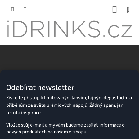
Přejít
NÁKUP
na
KOŠÍK
obsah
Z
á
p
a
Odebírat newsletter
t
í
Vložte svůj e-mail a my vám budeme zasílat informace o
nových produktech na našem e-shopu.