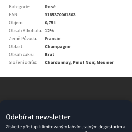
Kategorie
:
Rosé
EAN
:
3185370061503
Objem
:
0,75 l
Obsah Alkoholu
:
12%
Země Původu
:
Francie
Oblast
:
Champagne
Obsah cukru
:
Brut
Složení odrůd
:
Chardonnay, Pinot Noir, Meunier
Z
á
p
a
Odebírat newsletter
t
í