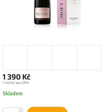
1 390 Kč
1 149 Kč bez DPH
Měrná
Skladem
cena: