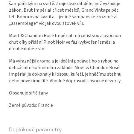
šampaňským na světě. Zraje dvakrát déle, než vyžaduje
zákon, Brut Impérial třicet měsíců, Grand Vintage pět
let. Bohorovná kvalita – jediné šampaňské zrozené z
„assemblage“ víc jak dvou stovek vín.
Moët & Chandon Rosé Impérial má celistvou a ovocnou
chuť díky přidání Pinot Noir ve fázi vytvoření směsi a
dlouhé době zrání.
Má výraznější aroma a je ideální podávat ho s rybou na
delikátním kořeněném základě. Moët & Chandon Rosé
Impérial je dokonalý k lososu, kuřeti, jehněčímu stehnu
nebo hovězímu filé. Vhodně doprovodí i ovocné dezerty.
Obsahuje siřičitany
Země původu: Francie
Doplňkové parametry