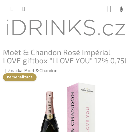
Přejít
NÁKUP
na
KOŠÍK
obsah
Moët & Chandon Rosé Impérial
LOVE giftbox "I LOVE YOU" 12% 0,75l
Značka:
Moët & Chandon
Personalizace