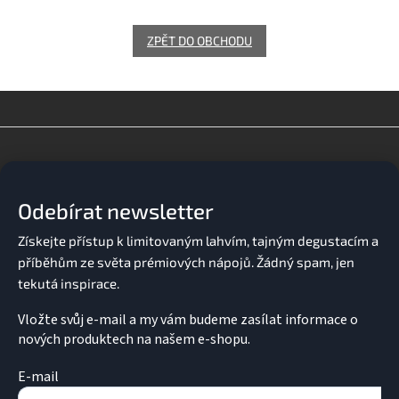
ZPĚT DO OBCHODU
Z
á
p
a
Odebírat newsletter
t
í
Vložte svůj e-mail a my vám budeme zasílat informace o
nových produktech na našem e-shopu.
E-mail