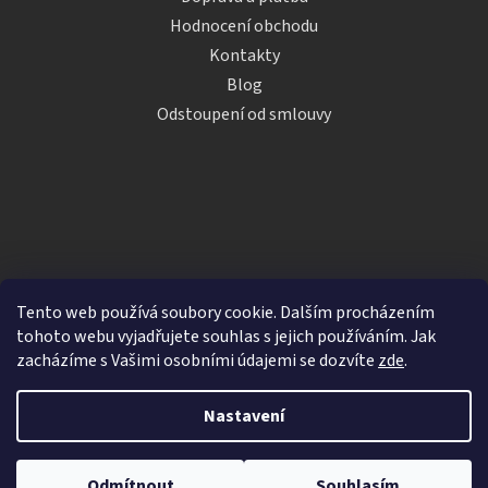
Hodnocení obchodu
Kontakty
Blog
Odstoupení od smlouvy
Tento web používá soubory cookie. Dalším procházením
tohoto webu vyjadřujete souhlas s jejich používáním. Jak
zacházíme s Vašimi osobními údajemi se dozvíte
zde
.
Vytvořil Shoptet
Nastavení
Copyright 2026
iDRINKS.cz
. Všechna práva vyhrazena.
Upravit nastavení cookies
Odmítnout
Souhlasím