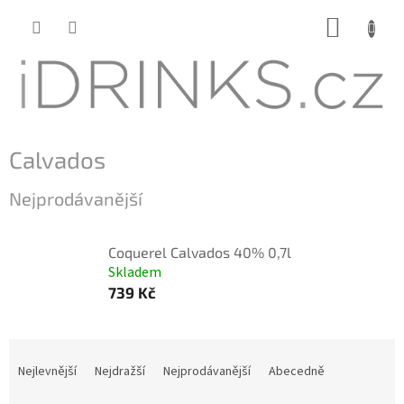
Přejít
NÁKUP
na
KOŠÍK
obsah
Calvados
Nejprodávanější
Coquerel Calvados 40% 0,7l
Skladem
739 Kč
Ř
a
Nejlevnější
Nejdražší
Nejprodávanější
Abecedně
z