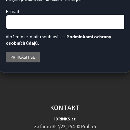
s
u
E-mail
Vložením e-mailu souhlasíte s
Podmínkami ochrany
osobních údajů.
PŘIHLÁSIT SE
KONTAKT
iDRINKS.cz
Za farou 357/22, 154 00 Praha 5