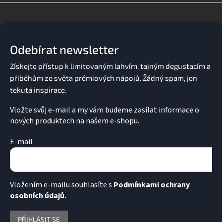
d
Z
a
á
c
p
í
a
p
Odebírat newsletter
t
r
v
í
k
y
v
ý
p
Vložte svůj e-mail a my vám budeme zasílat informace o
i
nových produktech na našem e-shopu.
s
u
E-mail
Vložením e-mailu souhlasíte s
Podmínkami ochrany
osobních údajů.
PŘIHLÁSIT SE