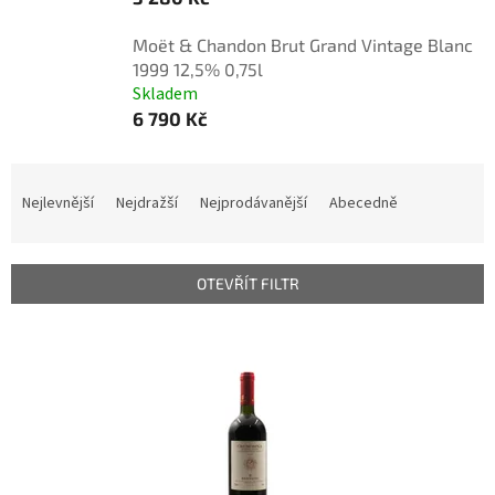
Moët & Chandon Brut Grand Vintage Blanc
1999 12,5% 0,75l
Skladem
6 790 Kč
Ř
a
Nejlevnější
Nejdražší
Nejprodávanější
Abecedně
z
e
n
OTEVŘÍT FILTR
í
p
V
r
ý
o
p
d
i
u
s
k
p
t
r
ů