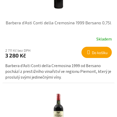
o
d
u
k
Barbera d'Asti Conti della Cremosina 1999 Bersano 0,75l
t
ů
Skladem
2 711 Kč bez DPH
Do košíku
3 280 Kč
Barbera d'Asti Conti della Cremosina 1999 od Bersano
pochází z prestižního vinařství ve regionu Piemont, který je
proslulý svými jedinečnými víny.