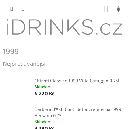
Přejít
NÁKUP
na
KOŠÍK
obsah
1999
Nejprodávanější
Chianti Classico 1999 Villa Cafaggio 0,75l
Skladem
4 220 Kč
Barbera d'Asti Conti della Cremosina 1999
Bersano 0,75l
Skladem
3 280 Kč