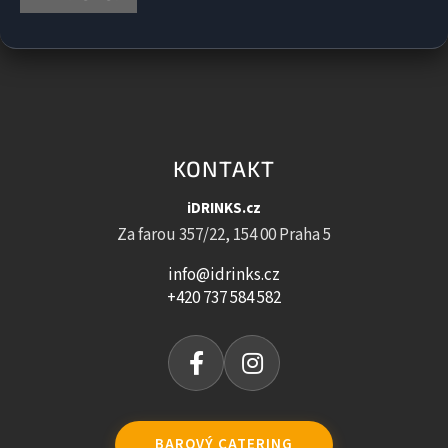
KONTAKT
iDRINKS.cz
Za farou 357/22, 154 00 Praha 5
info@idrinks.cz
+420 737 584 582
BAROVÝ CATERING