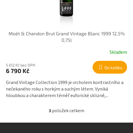
Moët & Chandon Brut Grand Vintage Blanc 1999 12,5%
0,75l
Skladem
5 612 Kč bez DPH
Do košíku
6 790 Kč
Grand Vintage Collection 1999 je vrcholem kontrastního a
nečekaného roku s horkým a suchým létem. Vyniká
hloubkou a charakterem téměř euforické sklizně,...
3
položek celkem
O
v
l
á