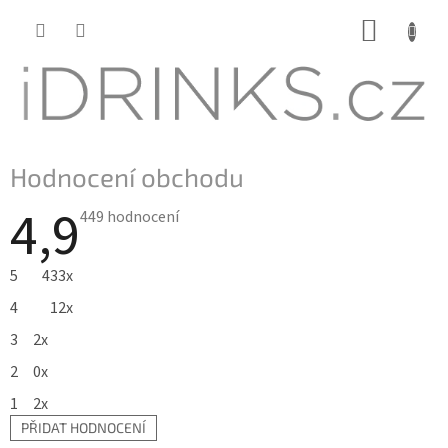
Přejít
NÁKUP
na
KOŠÍK
obsah
Hodnocení obchodu
4,9
Průměrné
449 hodnocení
hodnocení
obchodu
je
5
433x
4,9
z
4
12x
5
hvězdiček.
3
2x
2
0x
1
2x
PŘIDAT HODNOCENÍ