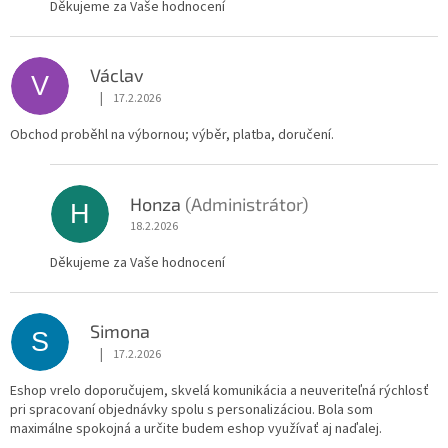
Děkujeme za Vaše hodnocení
Václav
V
|
17.2.2026
Hodnocení obchodu je 5 z 5 hvězdiček.
Obchod proběhl na výbornou; výběr, platba, doručení.
Honza
(Administrátor)
H
18.2.2026
Děkujeme za Vaše hodnocení
Simona
S
|
17.2.2026
Hodnocení obchodu je 5 z 5 hvězdiček.
Eshop vrelo doporučujem, skvelá komunikácia a neuveriteľná rýchlosť
pri spracovaní objednávky spolu s personalizáciou. Bola som
maximálne spokojná a určite budem eshop využívať aj naďalej.