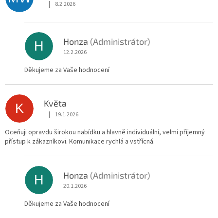
|
8.2.2026
Hodnocení obchodu je 5 z 5 hvězdiček.
Honza
(Administrátor)
H
12.2.2026
Děkujeme za Vaše hodnocení
Květa
K
|
19.1.2026
Hodnocení obchodu je 5 z 5 hvězdiček.
Oceňuji opravdu širokou nabídku a hlavně individuální, velmi příjemný
přístup k zákazníkovi. Komunikace rychlá a vstřícná.
Honza
(Administrátor)
H
20.1.2026
Děkujeme za Vaše hodnocení