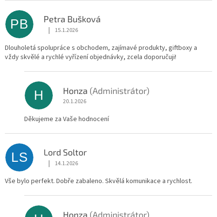
Petra Bušková
PB
|
15.1.2026
Hodnocení obchodu je 5 z 5 hvězdiček.
Dlouholetá spolupráce s obchodem, zajímavé produkty, giftboxy a
vždy skvělé a rychlé vyřízení objednávky, zcela doporučuji!
Honza
(Administrátor)
H
20.1.2026
Děkujeme za Vaše hodnocení
Lord Soltor
LS
|
14.1.2026
Hodnocení obchodu je 5 z 5 hvězdiček.
Vše bylo perfekt. Dobře zabaleno. Skvělá komunikace a rychlost.
Honza
(Administrátor)