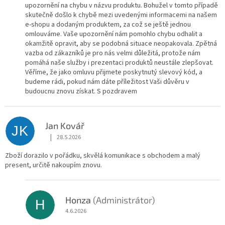
upozornění na chybu v názvu produktu. Bohužel v tomto případě
skutečně došlo k chybě mezi uvedenými informacemi na našem
e-shopu a dodaným produktem, za což se ještě jednou
omlouváme. Vaše upozornění nám pomohlo chybu odhalit a
okamžitě opravit, aby se podobná situace neopakovala. Zpětná
vazba od zákazníků je pro nás velmi důležitá, protože nám
pomáhá naše služby i prezentaci produktů neustále zlepšovat.
Věříme, že jako omluvu přijmete poskytnutý slevový kód, a
budeme rádi, pokud nám dáte příležitost Vaši důvěru v
budoucnu znovu získat. S pozdravem
Jan Kovář
JK
|
28.5.2026
Hodnocení obchodu je 5 z 5 hvězdiček.
Zboží dorazilo v pořádku, skvělá komunikace s obchodem a malý
present, určitě nakoupím znovu.
Honza
(Administrátor)
H
4.6.2026