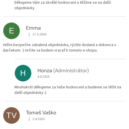
Děkujeme Vám za skvělé hodnocení a těšíme se na další
objednávky
Emma
E
|
27.5.2026
Hodnocení obchodu je 5 z 5 hvězdiček.
Veľmi bezpečne zabalená objednávka, rýchlo dodaná a dokonca s
darčekom. :) Určite sa budem vracať k tomuto e-shopu.
Honza
(Administrátor)
H
4.6.2026
Mnohokrát děkujeme za Vaše hodnocení a budeme se těšit na
další objednávky :)
Tomaš Vaško
TV
|
2.4.2026
Hodnocení obchodu je 5 z 5 hvězdiček.