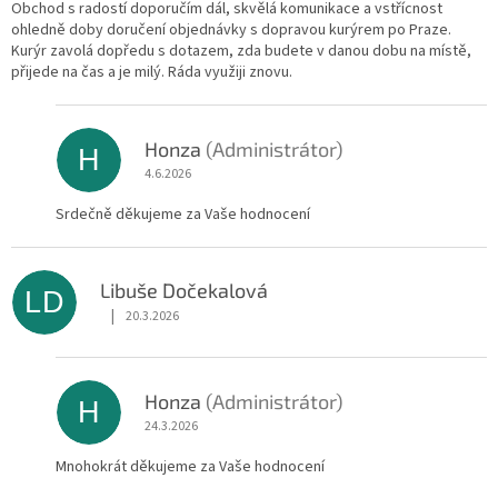
Obchod s radostí doporučím dál, skvělá komunikace a vstřícnost
ohledně doby doručení objednávky s dopravou kurýrem po Praze.
Kurýr zavolá dopředu s dotazem, zda budete v danou dobu na místě,
přijede na čas a je milý. Ráda využiji znovu.
Honza
(Administrátor)
H
4.6.2026
Srdečně děkujeme za Vaše hodnocení
Libuše Dočekalová
LD
|
20.3.2026
Hodnocení obchodu je 5 z 5 hvězdiček.
Honza
(Administrátor)
H
24.3.2026
Mnohokrát děkujeme za Vaše hodnocení