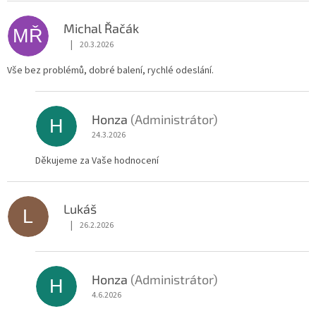
Michal Řačák
MŘ
|
20.3.2026
Hodnocení obchodu je 5 z 5 hvězdiček.
Vše bez problémů, dobré balení, rychlé odeslání.
Honza
(Administrátor)
H
24.3.2026
Děkujeme za Vaše hodnocení
Lukáš
L
|
26.2.2026
Hodnocení obchodu je 5 z 5 hvězdiček.
Honza
(Administrátor)
H
4.6.2026