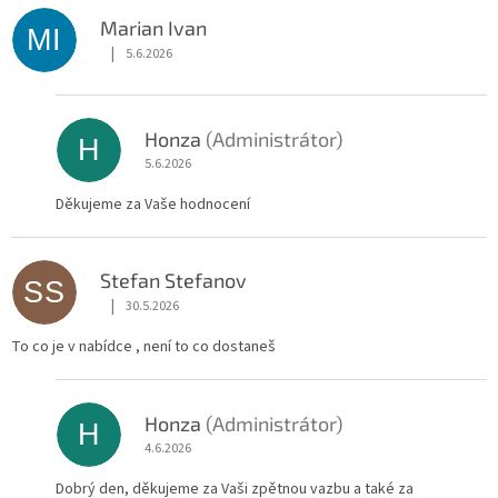
Marian Ivan
MI
|
5.6.2026
Hodnocení obchodu je 5 z 5 hvězdiček.
Honza
(Administrátor)
H
5.6.2026
Děkujeme za Vaše hodnocení
Stefan Stefanov
SS
|
30.5.2026
Hodnocení obchodu je 1 z 5 hvězdiček.
To co je v nabídce , není to co dostaneš
Honza
(Administrátor)
H
4.6.2026
Dobrý den, děkujeme za Vaši zpětnou vazbu a také za