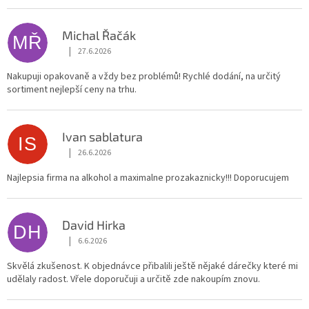
V
ý
p
Michal Řačák
MŘ
i
|
27.6.2026
Hodnocení obchodu je 5 z 5 hvězdiček.
s
h
Nakupuji opakovaně a vždy bez problémů! Rychlé dodání, na určitý
sortiment nejlepší ceny na trhu.
o
d
n
Ivan sablatura
o
IS
c
|
26.6.2026
Hodnocení obchodu je 5 z 5 hvězdiček.
e
Najlepsia firma na alkohol a maximalne prozakaznicky!!! Doporucujem
n
í
David Hirka
DH
|
6.6.2026
Hodnocení obchodu je 5 z 5 hvězdiček.
Skvělá zkušenost. K objednávce přibalili ještě nějaké dárečky které mi
udělaly radost. Vřele doporučuji a určitě zde nakoupím znovu.