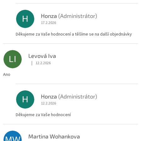
Honza
(Administrátor)
H
17.2.2026
Děkujeme za Vaše hodnocení a těšíme se na další objednávky
Levová Iva
LI
|
12.2.2026
Hodnocení obchodu je 5 z 5 hvězdiček.
Ano
Honza
(Administrátor)
H
12.2.2026
Děkujeme za Vaše hodnocení
Martina Wohankova
MW