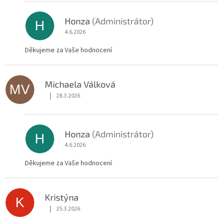
Honza
(Administrátor)
H
4.6.2026
Děkujeme za Vaše hodnocení
Michaela Válková
MV
|
28.3.2026
Hodnocení obchodu je 5 z 5 hvězdiček.
Honza
(Administrátor)
H
4.6.2026
Děkujeme za Vaše hodnocení
Kristýna
K
|
25.3.2026
Hodnocení obchodu je 5 z 5 hvězdiček.