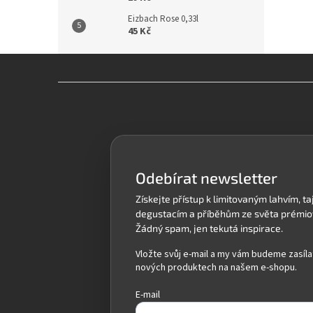
Eizbach Rose 0,33l
45 Kč
Z
á
p
a
t
í
Odebírat newsletter
Vložte svůj e-mail a my vám budeme zasíla
nových produktech na našem e-shopu.
E-mail