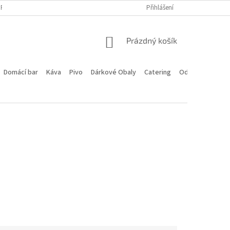
PROGRAM
DOPRAVA A PLATBA
HODNOCENÍ OBCHODU
Přihlášení
KONTA
NÁKUPNÍ
Prázdný košík
KOŠÍK
Domácí bar
Káva
Pivo
Dárkové Obaly
Catering
Odstoupení od 