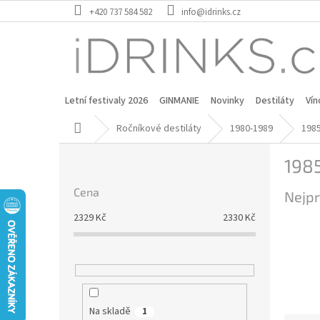
Přejít
+420 737 584 582
info@idrinks.cz
na
obsah
Letní festivaly 2026
GINMANIE
Novinky
Destiláty
Vín
Domů
Ročníkové destiláty
1980-1989
198
P
198
o
s
Cena
Nejpr
t
r
2329
Kč
2330
Kč
a
n
n
í
p
a
Na skladě
1