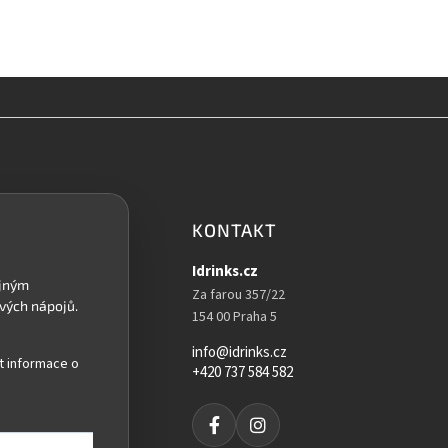
KONTAKT
Idrinks.cz
Za farou 357/22
154 00 Praha 5
info@idrinks.cz
t informace o
+420 737 584 582