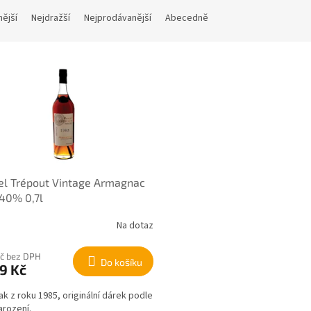
nější
Nejdražší
Nejprodávanější
Abecedně
el Trépout Vintage Armagnac
40% 0,7l
Na dotaz
Kč bez DPH
Do košíku
9 Kč
k z roku 1985, originální dárek podle
arození.