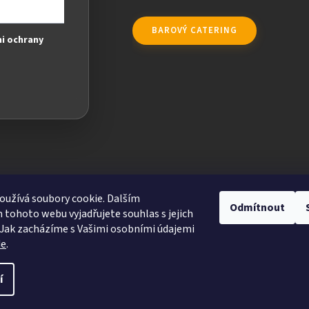
BAROVÝ CATERING
i ochrany
užívá soubory cookie. Dalším
Odmítnout
tohoto webu vyjadřujete souhlas s jejich
Jak zacházíme s Vašimi osobními údajemi
de
.
ravit nastavení cookies
í