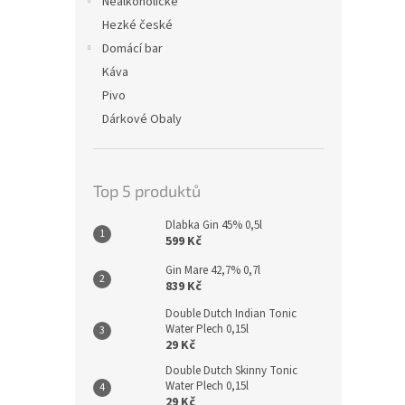
Nealkoholické
Hezké české
Domácí bar
Káva
Pivo
Dárkové Obaly
Top 5 produktů
Dlabka Gin 45% 0,5l
599 Kč
Gin Mare 42,7% 0,7l
839 Kč
Double Dutch Indian Tonic
Water Plech 0,15l
29 Kč
Double Dutch Skinny Tonic
Water Plech 0,15l
29 Kč