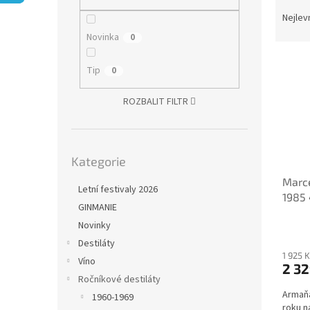
Ř
n
a
e
Nejlev
z
l
Novinka
0
e
V
n
Tip
0
ý
í
p
p
ROZBALIT FILTR
i
r
s
o
p
d
Přeskočit
r
u
Kategorie
kategorie
o
k
Marc
d
t
Letní festivaly 2026
1985 
u
ů
GINMANIE
k
Novinky
t
ů
Destiláty
1 925 
Víno
2 32
Ročníkové destiláty
Armaňa
1960-1969
roku n