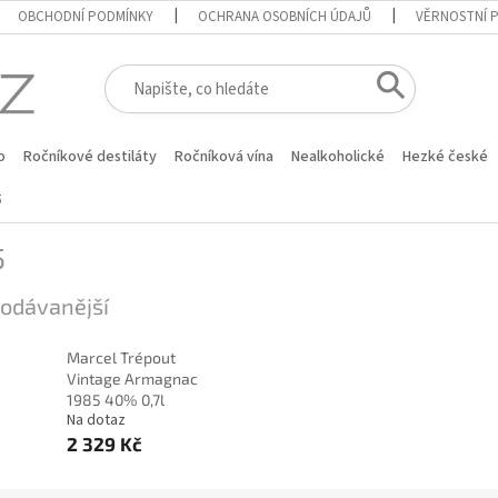
OBCHODNÍ PODMÍNKY
OCHRANA OSOBNÍCH ÚDAJŮ
VĚRNOSTNÍ 
o
Ročníkové destiláty
Ročníková vína
Nealkoholické
Hezké české
5
5
odávanější
Marcel Trépout
Vintage Armagnac
1985 40% 0,7l
Na dotaz
2 329 Kč