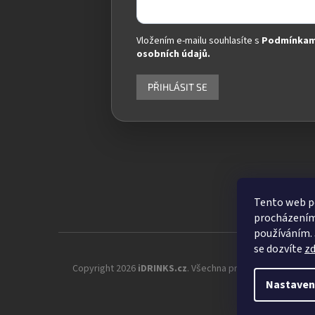
Vložením e-mailu souhlasíte s
Podmínkam
osobních údajů.
PŘIHLÁSIT SE
Tento web po
procházením 
používáním. 
se dozvíte
z
Copyright 2026
iDRINKS.cz
. Všechna práva vyhrazena.
Up
Nastaven