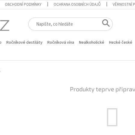
OBCHODNÍ PODMÍNKY
OCHRANA OSOBNÍCH ÚDAJŮ
VĚRNOSTNÍ 
o
Ročníkové destiláty
Ročníková vína
Nealkoholické
Hezké české
3
Produkty teprve připra