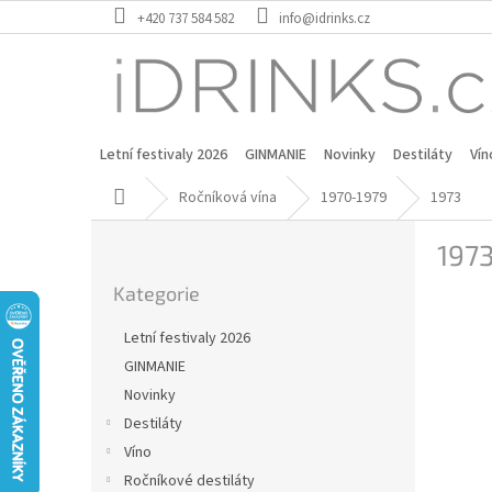
Přejít
+420 737 584 582
info@idrinks.cz
na
obsah
Letní festivaly 2026
GINMANIE
Novinky
Destiláty
Vín
Domů
Ročníková vína
1970-1979
1973
P
197
o
Přeskočit
s
Kategorie
kategorie
t
r
Letní festivaly 2026
a
GINMANIE
n
Novinky
n
í
Destiláty
p
Víno
a
Ročníkové destiláty