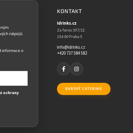
KONTAKT
Idrinks.cz
Za farou 357/22
154 00 Praha 5
info@idrinks.cz
t informace o
+420 737 584 582
BAROVÝ CATERING
i ochrany