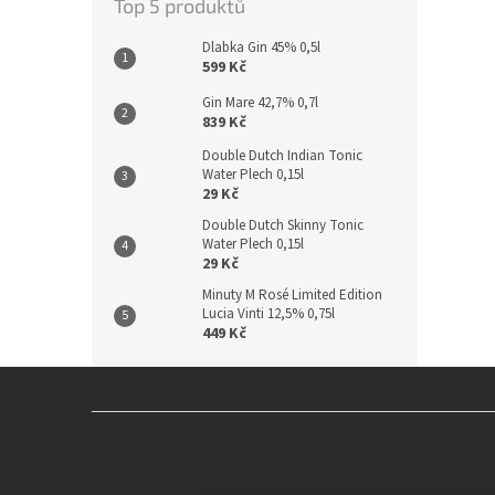
Top 5 produktů
Dlabka Gin 45% 0,5l
599 Kč
Gin Mare 42,7% 0,7l
839 Kč
Double Dutch Indian Tonic
Water Plech 0,15l
29 Kč
Double Dutch Skinny Tonic
Water Plech 0,15l
29 Kč
Minuty M Rosé Limited Edition
Lucia Vinti 12,5% 0,75l
449 Kč
Z
á
p