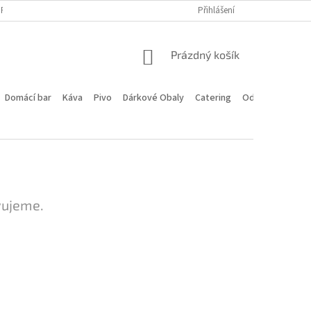
PROGRAM
DOPRAVA A PLATBA
HODNOCENÍ OBCHODU
Přihlášení
KONTA
NÁKUPNÍ
Prázdný košík
KOŠÍK
Domácí bar
Káva
Pivo
Dárkové Obaly
Catering
Odstoupení od 
vujeme.