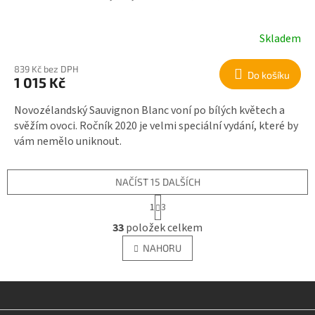
Skladem
839 Kč bez DPH
Do košíku
1 015 Kč
Novozélandský Sauvignon Blanc voní po bílých květech a
svěžím ovoci. Ročník 2020 je velmi speciální vydání, které by
vám nemělo uniknout.
NAČÍST 15 DALŠÍCH
S
1
3
t
O
r
33
položek celkem
v
á
l
n
NAHORU
á
k
o
d
v
a
á
c
n
í