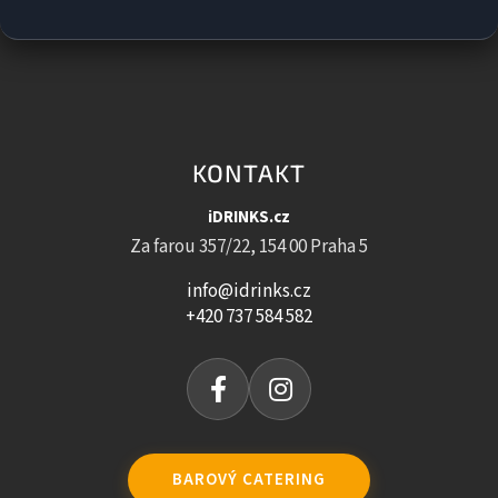
KONTAKT
iDRINKS.cz
Za farou 357/22, 154 00 Praha 5
info@idrinks.cz
+420 737 584 582
BAROVÝ CATERING