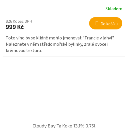
Skladem
826 Kč bez DPH
Do košíku
999 Kč
Toto víno by se klidně mohlo jmenovat "Francie v lahvi".
Naleznete v něm středomořské bylinky, zralé ovoce i
krémovou texturu.
Cloudy Bay Te Koko 13,1% 0,75l