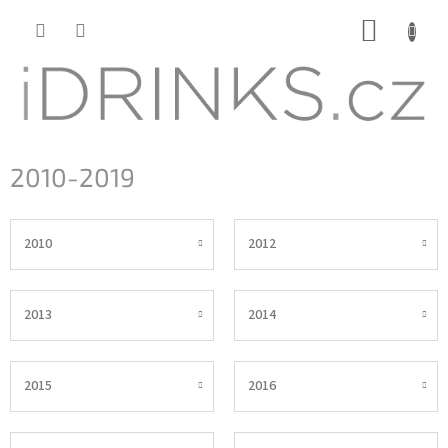
Přejít
NÁKUP
na
KOŠÍK
obsah
2010-2019
2010
2012
2013
2014
2015
2016