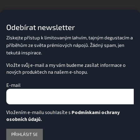
Z
í
p
á
r
p
v
a
k
Odebírat newsletter
t
y
í
v
ý
p
i
s
u
Vložte svůj e-mail a my vám budeme zasílat informace o
nových produktech na našem e-shopu.
E-mail
Vložením e-mailu souhlasíte s
Podmínkami ochrany
osobních údajů.
PŘIHLÁSIT SE