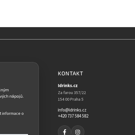
KONTAKT
Idrinks.cz
Za farou 357/22
154 00 Praha 5
info@idrinks.cz
t informace o
+420 737 584 582