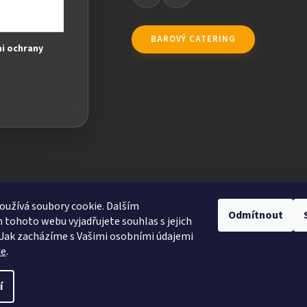
BAROVÝ CATERING
i ochrany
užívá soubory cookie. Dalším
Odmítnout
tohoto webu vyjadřujete souhlas s jejich
Jak zacházíme s Vašimi osobními údajemi
de
.
ravit nastavení cookies
í