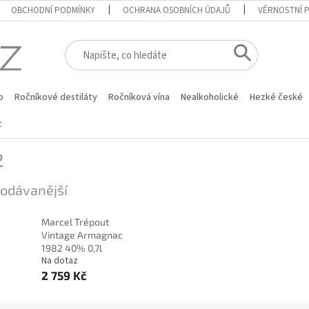
OBCHODNÍ PODMÍNKY
OCHRANA OSOBNÍCH ÚDAJŮ
VĚRNOSTNÍ 
o
Ročníkové destiláty
Ročníková vína
Nealkoholické
Hezké české
2
2
odávanější
Marcel Trépout
Vintage Armagnac
1982 40% 0,7l
Na dotaz
2 759 Kč