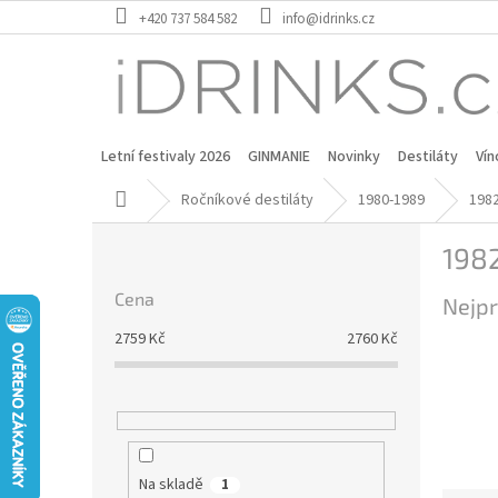
Přejít
+420 737 584 582
info@idrinks.cz
na
obsah
Letní festivaly 2026
GINMANIE
Novinky
Destiláty
Vín
Domů
Ročníkové destiláty
1980-1989
198
P
198
o
s
Cena
Nejpr
t
r
2759
Kč
2760
Kč
a
n
n
í
p
a
Na skladě
1