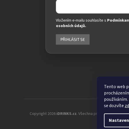
Vložením e-mailu souhlasíte s
Podmínkam
osobních údajů.
PŘIHLÁSIT SE
Tento web po
procházením 
používáním. 
se dozvíte
z
Copyright 2026
iDRINKS.cz
. Všechna práva vyhrazena.
Up
Nastaven