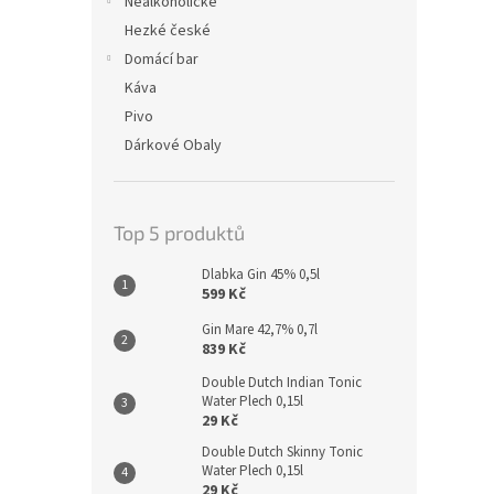
Nealkoholické
Hezké české
Domácí bar
Káva
Pivo
Dárkové Obaly
Top 5 produktů
Dlabka Gin 45% 0,5l
599 Kč
Gin Mare 42,7% 0,7l
839 Kč
Double Dutch Indian Tonic
Water Plech 0,15l
29 Kč
Double Dutch Skinny Tonic
Water Plech 0,15l
29 Kč