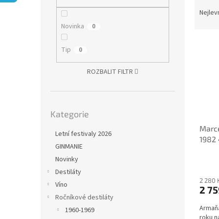
Ř
n
a
e
Nejlev
z
l
Novinka
0
e
V
n
Tip
0
ý
í
p
p
ROZBALIT FILTR
i
r
s
o
p
d
Přeskočit
r
u
Kategorie
kategorie
o
k
Marc
d
t
Letní festivaly 2026
1982 
u
ů
GINMANIE
k
Novinky
t
ů
Destiláty
2 280 
Víno
2 75
Ročníkové destiláty
Armaňa
1960-1969
roku n