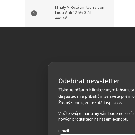
Minuty M Rosé Limited Edition
Lucia Vinti 12,5% 0,75l
449 Kč
Z
á
p
a
t
í
Odebírat newsletter
Vložte svůj e-mail a my vám budeme zasíla
nových produktech na našem e-shopu.
E-mail