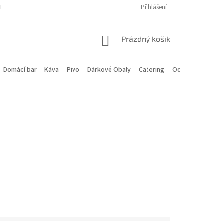
PROGRAM
DOPRAVA A PLATBA
HODNOCENÍ OBCHODU
Přihlášení
KONTA
NÁKUPNÍ
Prázdný košík
KOŠÍK
Domácí bar
Káva
Pivo
Dárkové Obaly
Catering
Odstoupení od 