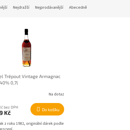
nější
Nejdražší
Nejprodávanější
Abecedně
el Trépout Vintage Armagnac
40% 0,7l
Na dotaz
Kč bez DPH
Do košíku
9 Kč
k z roku 1982, originální dárek podle
arození.