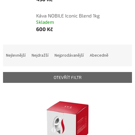
Káva NOBILE Iconic Blend 1kg
Skladem
600 Kč
Ř
a
Nejlevnější
Nejdražší
Nejprodávanější
Abecedně
z
e
n
OTEVŘÍT FILTR
í
p
V
r
ý
o
p
d
i
u
s
k
p
t
r
ů