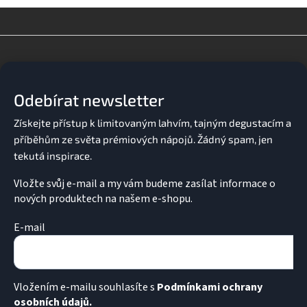
l
á
d
Z
a
á
c
p
í
a
p
Odebírat newsletter
t
r
v
í
k
y
v
ý
p
Vložte svůj e-mail a my vám budeme zasílat informace o
i
nových produktech na našem e-shopu.
s
u
E-mail
Vložením e-mailu souhlasíte s
Podmínkami ochrany
osobních údajů.