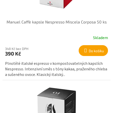
o
d
u
k
Manuel Caffè kapsle Nespresso Miscela Corposa 50 ks
t
ů
Skladem
348 Kč bez DPH
Do košíku
390 Kč
Plnotělé italské espresso v kompostovatelných kapslích
Nespresso. Intenzivní směs s tóny kakaa, praženého chleba
a sušeného ovoce. Klasický italský...