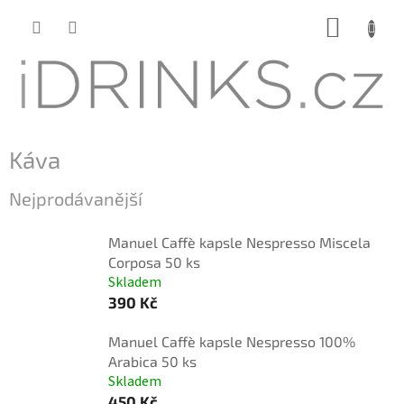
Přejít
NÁKUP
na
KOŠÍK
obsah
Káva
Nejprodávanější
Manuel Caffè kapsle Nespresso Miscela
Corposa 50 ks
Skladem
390 Kč
Manuel Caffè kapsle Nespresso 100%
Arabica 50 ks
Skladem
450 Kč