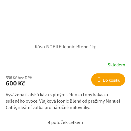
Káva NOBILE Iconic Blend 1kg
Skladem
536 Kč bez DPH
Do košíku
600 Kč
Vyvážená italská káva s plným tělem a tóny kakaa a
sušeného ovoce. Vlajková Iconic Blend od pražírny Manuel
Caffè, ideální volba pro náročné milovníky...
4
položek celkem
O
v