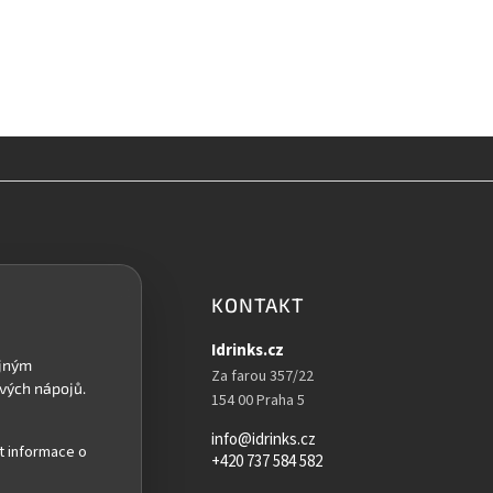
KONTAKT
Idrinks.cz
Za farou 357/22
154 00 Praha 5
info@idrinks.cz
t informace o
+420 737 584 582