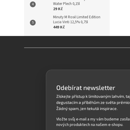
Water Plech 0,15l
29 Kč
Minuty M Rosé Limited Edition
Lucia Vinti 12,5% 0,75l
449 Kč
Z
á
p
a
t
í
Odebírat newsletter
Vložte svůj e-mail a my vám budeme zasíla
nových produktech na našem e-shopu.