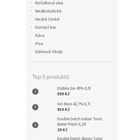
Ročníková vína
Nealkoholické
Hezké české
Domácí bar
Káva
Pivo
Dárkové Obaly
Top 5 produktů
Dlabka Gin 45% 0,5l
599 Kč
Gin Mare 42,7% 0,7l
839 Kč
Double Dutch Indian Tonic
Water Plech 0,15l
29 Kč
Double Dutch Skinny Tonic