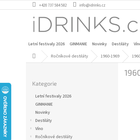
Přejít
+420 737 584 582
info@idrinks.cz
na
obsah
Letní festivaly 2026
GINMANIE
Novinky
Destiláty
Vín
Domů
Ročníkové destiláty
1960-1969
196
P
196
o
Přeskočit
s
Kategorie
kategorie
t
r
Letní festivaly 2026
a
GINMANIE
n
Novinky
n
í
Destiláty
p
Víno
a
Ročníkové destiláty