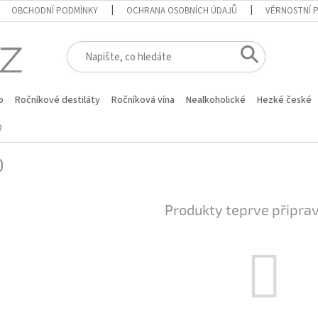
OBCHODNÍ PODMÍNKY
OCHRANA OSOBNÍCH ÚDAJŮ
VĚRNOSTNÍ 
o
Ročníkové destiláty
Ročníková vína
Nealkoholické
Hezké české
0
0
Produkty teprve připra