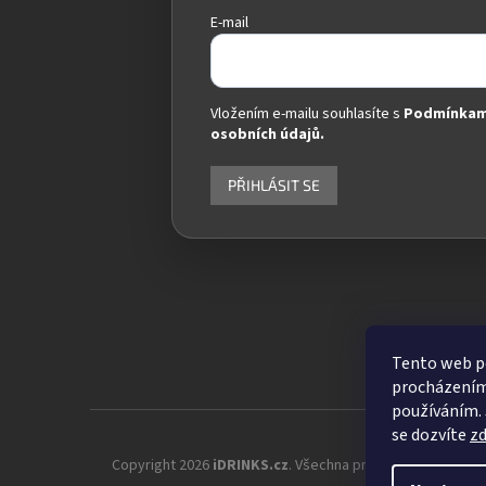
E-mail
Vložením e-mailu souhlasíte s
Podmínkam
osobních údajů.
PŘIHLÁSIT SE
Tento web po
procházením 
používáním. 
se dozvíte
z
Copyright 2026
iDRINKS.cz
. Všechna práva vyhrazena.
Up