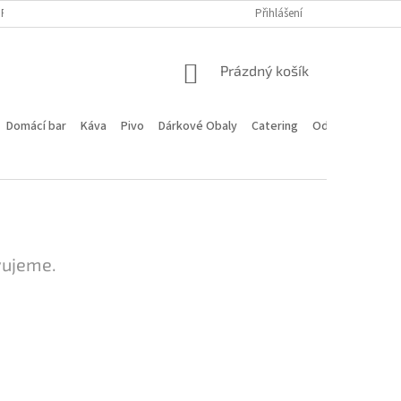
PROGRAM
DOPRAVA A PLATBA
HODNOCENÍ OBCHODU
Přihlášení
KONTA
NÁKUPNÍ
Prázdný košík
KOŠÍK
Domácí bar
Káva
Pivo
Dárkové Obaly
Catering
Odstoupení od 
vujeme.