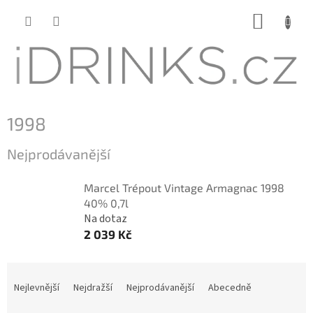
Přejít
NÁKUP
na
KOŠÍK
obsah
1998
Nejprodávanější
Marcel Trépout Vintage Armagnac 1998
40% 0,7l
Na dotaz
2 039 Kč
Ř
a
Nejlevnější
Nejdražší
Nejprodávanější
Abecedně
z