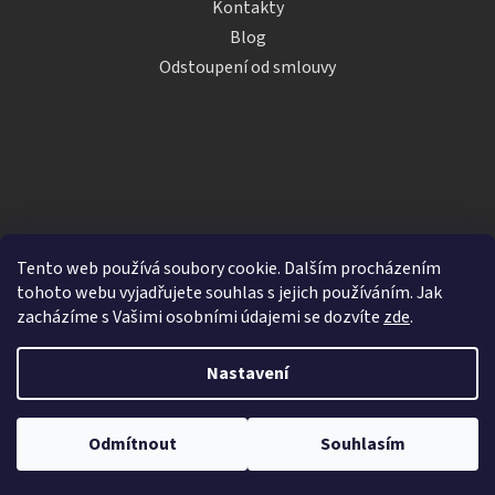
Kontakty
Blog
Odstoupení od smlouvy
Tento web používá soubory cookie. Dalším procházením
tohoto webu vyjadřujete souhlas s jejich používáním. Jak
zacházíme s Vašimi osobními údajemi se dozvíte
zde
.
Vytvořil Shoptet
Nastavení
Copyright 2026
iDRINKS.cz
. Všechna práva vyhrazena.
Upravit nastavení cookies
Odmítnout
Souhlasím