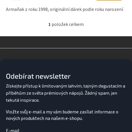
Armaňak z roku 1998, originální dárek podle roku narození.
1
položek celkem
O
v
l
á
d
Z
a
á
c
p
í
a
p
Odebírat newsletter
t
r
v
í
k
y
v
ý
p
Vložte svůj e-mail a my vám budeme zasílat informace o
i
nových produktech na našem e-shopu.
s
u
E-mail