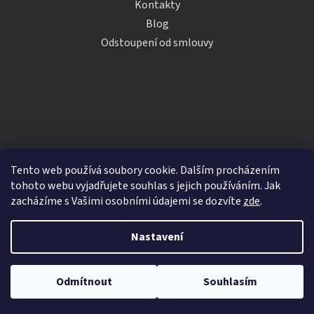
Kontakty
Blog
Odstoupení od smlouvy
Tento web používá soubory cookie. Dalším procházením
tohoto webu vyjadřujete souhlas s jejich používáním. Jak
zacházíme s Vašimi osobními údajemi se dozvíte
zde
.
Vytvořil Shoptet
Nastavení
Copyright 2026
iDRINKS.cz
. Všechna práva vyhrazena.
Upravit nastavení cookies
Odmítnout
Souhlasím