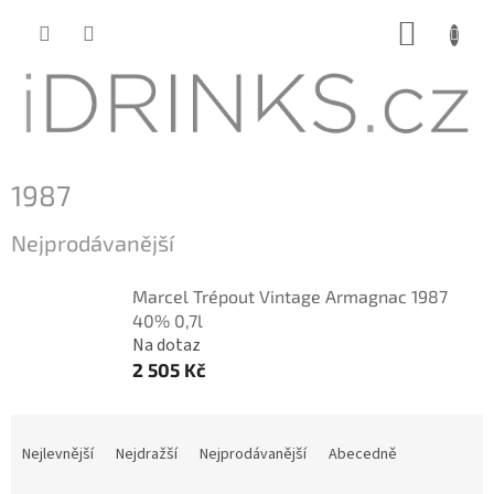
Přejít
NÁKUP
na
KOŠÍK
obsah
1987
Nejprodávanější
Marcel Trépout Vintage Armagnac 1987
40% 0,7l
Na dotaz
2 505 Kč
Ř
a
Nejlevnější
Nejdražší
Nejprodávanější
Abecedně
z