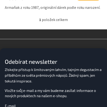
Armaňak z roku 1987, originální dárek podle roku narození.
1
položek celkem
O
v
l
á
d
Z
a
á
c
p
í
a
p
Odebírat newsletter
t
r
v
í
k
y
v
ý
p
Vložte svůj e-mail a my vám budeme zasílat informace o
i
nových produktech na našem e-shopu.
s
u
E-mail