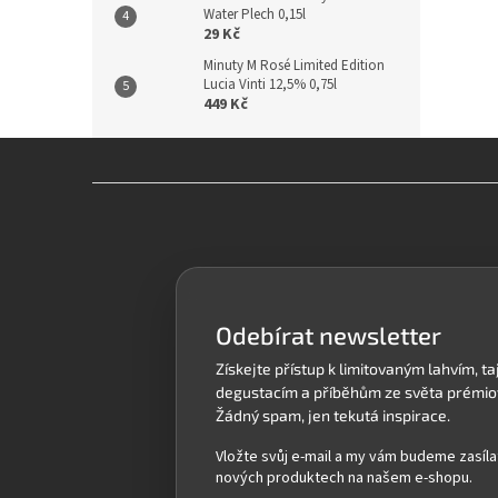
Water Plech 0,15l
29 Kč
Minuty M Rosé Limited Edition
Lucia Vinti 12,5% 0,75l
449 Kč
Z
á
p
a
t
í
Odebírat newsletter
Vložte svůj e-mail a my vám budeme zasíla
nových produktech na našem e-shopu.