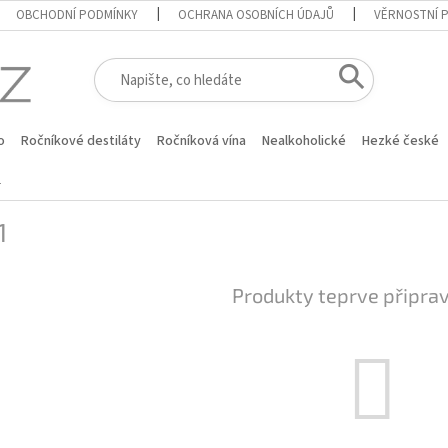
OBCHODNÍ PODMÍNKY
OCHRANA OSOBNÍCH ÚDAJŮ
VĚRNOSTNÍ 
o
Ročníkové destiláty
Ročníková vína
Nealkoholické
Hezké české
1
1
Produkty teprve připra