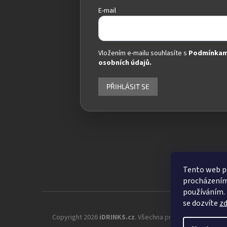
E-mail
Vložením e-mailu souhlasíte s
Podmínkam
osobních údajů.
PŘIHLÁSIT SE
Tento web po
procházením 
používáním. 
se dozvíte
z
Copyright 2026
iDRINKS.cz
. Všechna práva vyhrazena.
Up