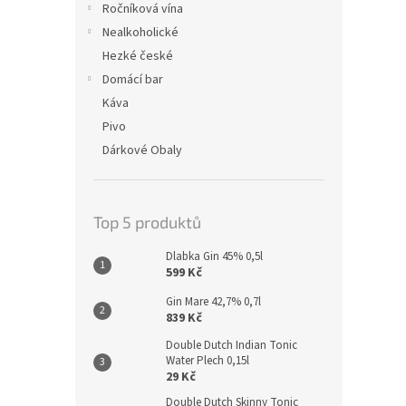
Ročníková vína
Nealkoholické
Hezké české
Domácí bar
Káva
Pivo
Dárkové Obaly
Top 5 produktů
Dlabka Gin 45% 0,5l
599 Kč
Gin Mare 42,7% 0,7l
839 Kč
Double Dutch Indian Tonic
Water Plech 0,15l
29 Kč
Double Dutch Skinny Tonic