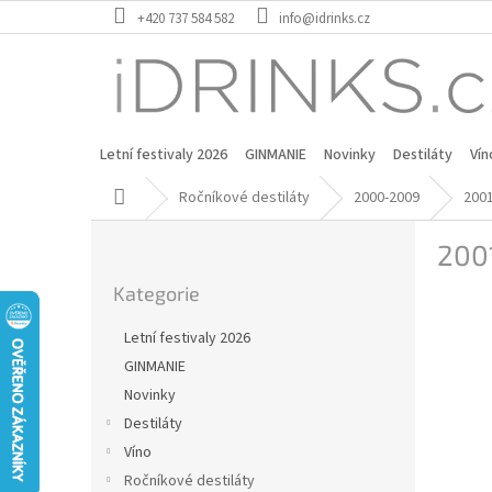
Přejít
+420 737 584 582
info@idrinks.cz
na
obsah
Letní festivaly 2026
GINMANIE
Novinky
Destiláty
Vín
Domů
Ročníkové destiláty
2000-2009
200
P
200
o
Přeskočit
s
Kategorie
kategorie
t
r
Letní festivaly 2026
a
GINMANIE
n
Novinky
n
í
Destiláty
p
Víno
a
Ročníkové destiláty