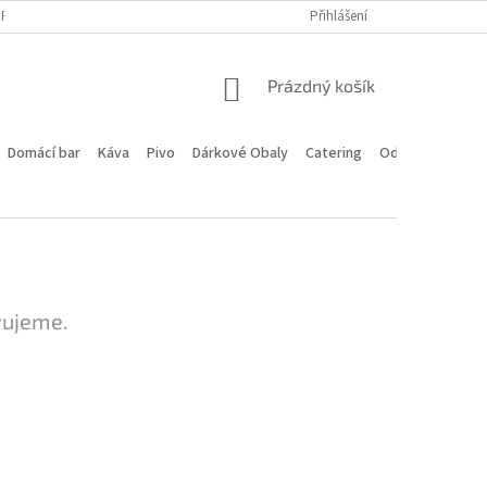
PROGRAM
DOPRAVA A PLATBA
HODNOCENÍ OBCHODU
Přihlášení
KONTA
NÁKUPNÍ
Prázdný košík
KOŠÍK
Domácí bar
Káva
Pivo
Dárkové Obaly
Catering
Odstoupení od 
vujeme.