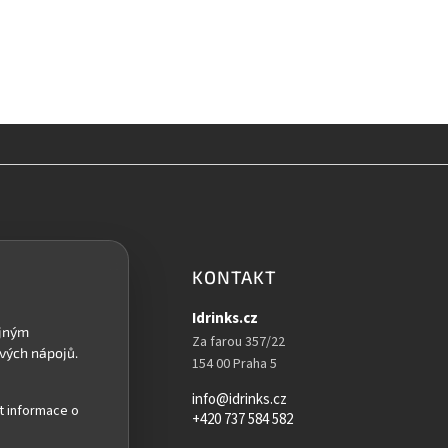
KONTAKT
Idrinks.cz
Za farou 357/22
154 00 Praha 5
info@idrinks.cz
t informace o
+420 737 584 582