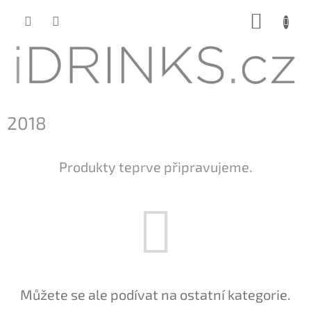
Přejít
NÁKUP
na
KOŠÍK
obsah
2018
Produkty teprve připravujeme.
Můžete se ale podívat na ostatní kategorie.