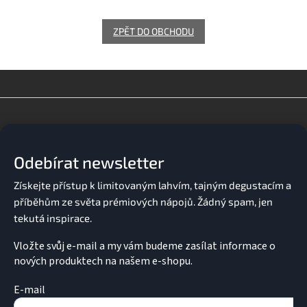
ZPĚT DO OBCHODU
Z
á
p
a
Odebírat newsletter
t
í
Vložte svůj e-mail a my vám budeme zasílat informace o
nových produktech na našem e-shopu.
E-mail