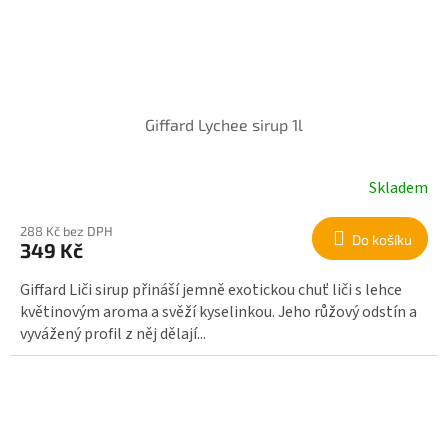
Giffard Lychee sirup 1l
Skladem
288 Kč bez DPH
Do košíku
349 Kč
Giffard Liči sirup přináší jemně exotickou chuť liči s lehce
květinovým aroma a svěží kyselinkou. Jeho růžový odstín a
vyvážený profil z něj dělají...