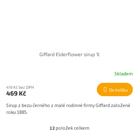
Giffard Elderflower sirup 1l
Skladem
419 Kč bez DPH
Do košíku
469 Kč
Sirup z bezu černého z malé rodinné firmy Giffard založené
roku 1885.
12
položek celkem
O
v