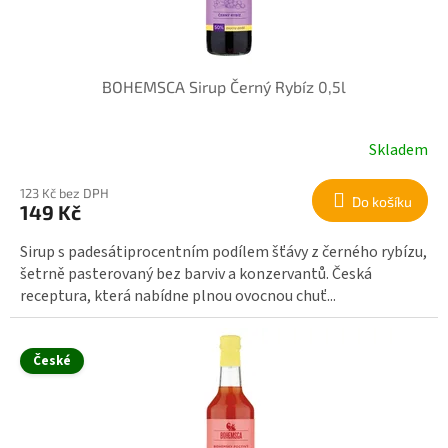
o
d
u
k
BOHEMSCA Sirup Černý Rybíz 0,5l
t
ů
Skladem
123 Kč bez DPH
Do košíku
149 Kč
Sirup s padesátiprocentním podílem šťávy z černého rybízu,
šetrně pasterovaný bez barviv a konzervantů. Česká
receptura, která nabídne plnou ovocnou chuť...
České