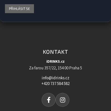
PŘIHLÁSIT SE
KONTAKT
iDRINKS.cz
Za farou 357/22, 154 00 Praha 5
info@idrinks.cz
+420 737 584 582