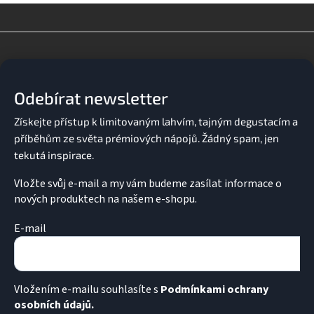
l
á
d
Z
a
á
c
p
í
a
p
Odebírat newsletter
t
r
v
í
k
y
v
ý
p
Vložte svůj e-mail a my vám budeme zasílat informace o
i
nových produktech na našem e-shopu.
s
u
E-mail
Vložením e-mailu souhlasíte s
Podmínkami ochrany
osobních údajů.