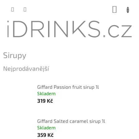
Přejít
NÁKUP
na
KOŠÍK
obsah
Sirupy
Nejprodávanější
Giffard Passion fruit sirup 1l
Skladem
319 Kč
Giffard Salted caramel sirup 1l
Skladem
359 Kč