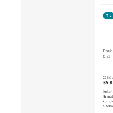
Tip
Doub
0,2l
29 Kč 
35 K
Dokona
Granát
komple
sladko
tanin,..