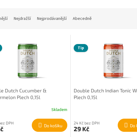
nější
Nejdražší
Nejprodávanější
Abecedně
Tip
le Dutch Cucumber &
Double Dutch Indian Tonic W
melon Plech 0,15l
Plech 0,15l
Skladem
bez DPH
24 Kč bez DPH
Do košíku
Do 
Kč
29 Kč