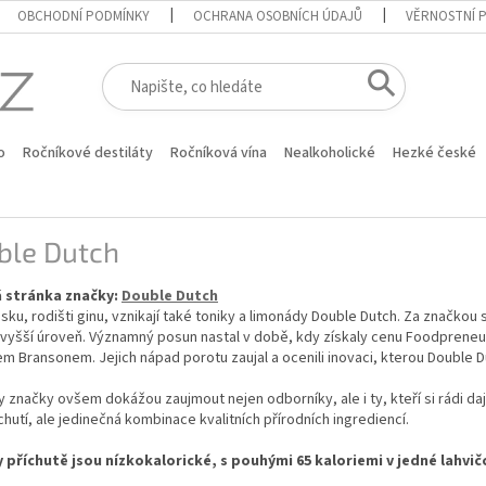
OBCHODNÍ PODMÍNKY
OCHRANA OSOBNÍCH ÚDAJŮ
VĚRNOSTNÍ 
o
Ročníkové destiláty
Ročníková vína
Nealkoholické
Hezké české
ble Dutch
 stránka značky:
Double Dutch
sku, rodišti ginu, vznikají také toniky a limonády Double Dutch. Za značkou
 vyšší úroveň. Významný posun nastal v době, kdy získaly cenu Foodpreneu
m Bransonem. Jejich nápad porotu zaujal a ocenili inovaci, kterou Double D
 značky ovšem dokážou zaujmout nejen odborníky, ale i ty, kteří si rádi da
chutí, ale jedinečná kombinace kvalitních přírodních ingrediencí.
 příchutě jsou nízkokalorické, s pouhými 65 kaloriemi v jedné lahvič