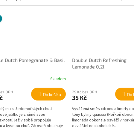
le Dutch Pomegranate & Basil
Double Dutch Refreshing
Lemonade 0,2l
Skladem
bez DPH
29 Kč bez DPH
Do košíku
Do 
č
35 Kč
lý mix středomořských chutí.
Vyvážená směs citronu a limety d
ové jablko je známé svou
tóny byliny quassia (Hořkoň obecná
xností, jež v sobě propojuje
limonáda dokonale osvěží v horké
u a kyselou chuť. Zároveň obsahuje
ozvláštní nealkoholické...
.