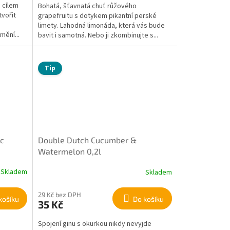
 cílem
Bohatá, šťavnatá chuť růžového
tvořit
grapefruitu s dotykem pikantní perské
limety. Lahodná limonáda, která vás bude
mění...
bavit i samotná. Nebo ji zkombinujte s...
Tip
ic
Double Dutch Cucumber &
Watermelon 0,2l
Skladem
Skladem
29 Kč bez DPH
košíku
Do košíku
35 Kč
Spojení ginu s okurkou nikdy nevyjde