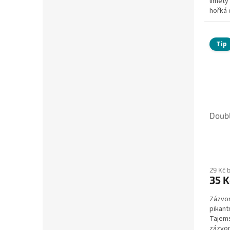
limety
hořká 
Tip
Doubl
29 Kč 
35 K
Zázvor
pikant
Tajems
zázvoru