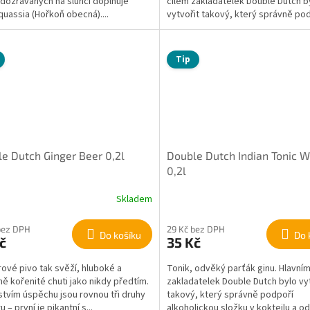
 dozrávaných na slunci doplňuje
cílem zakladatelek Double Dutch b
quassia (Hořkoň obecná)....
vytvořit takový, který správně podp
Tip
e Dutch Ginger Beer 0,2l
Double Dutch Indian Tonic W
0,2l
Skladem
bez DPH
29 Kč bez DPH
Do košíku
Do 
č
35 Kč
ové pivo tak svěží, hluboké a
Tonik, odvěký parťák ginu. Hlavním
ně kořenité chuti jako nikdy předtím.
zakladatelek Double Dutch bylo vy
tvím úspěchu jsou rovnou tři druhy
takový, který správně podpoří
 – první je pikantní s...
alkoholickou složku v koktejlu a od