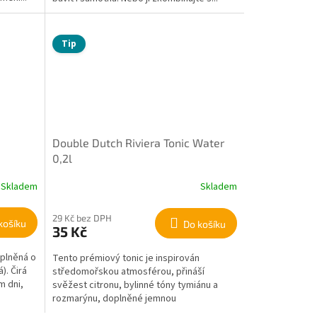
Tip
Double Dutch Riviera Tonic Water
0,2l
Skladem
Skladem
29 Kč bez DPH
košíku
Do košíku
35 Kč
oplněná o
Tento prémiový tonic je inspirován
). Čirá
středomořskou atmosférou, přináší
m dni,
svěžest citronu, bylinné tóny tymiánu a
rozmarýnu, doplněné jemnou
hořkosladkostí...