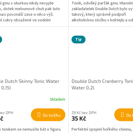
í ginu s okurkou nikdy nevyjde
Tonik, odvěký parťák ginu. Hlavním
, dotek melounové chuti pak tuto
zakladatelek Double Dutch bylo vy
aci povznáší zase o něco výš.
takový, který správně podpoří
ní cukry obsažené ve vodním
alkoholickou složku v koktejlu a od
u...
Tip
e Dutch Skinny Tonic Water
Double Dutch Cranberry Ton
 0,15l
Water 0,2l
Skladem
bez DPH
29 Kč bez DPH
Do košíku
Do 
Kč
35 Kč
o tonikem se nemusíte bát o figuru.
Perfektní spojení hořkého chininu,