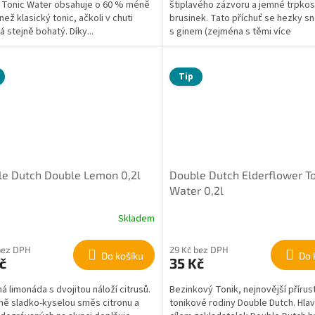
 Tonic Water obsahuje o 60 % méně
štiplavého zázvoru a jemné trpkos
 než klasický tonic, ačkoli v chuti
brusinek. Tato příchuť se hezky s
á stejně bohatý. Díky...
s ginem (zejména s těmi více
květinovými),...
Tip
e Dutch Double Lemon 0,2l
Double Dutch Elderflower To
Water 0,2l
Skladem
bez DPH
29 Kč bez DPH
Do košíku
Do 
č
35 Kč
á limonáda s dvojitou náloží citrusů.
Bezinkový Tonik, nejnovější přírus
ně sladko-kyselou směs citronu a
tonikové rodiny Double Dutch. Hla