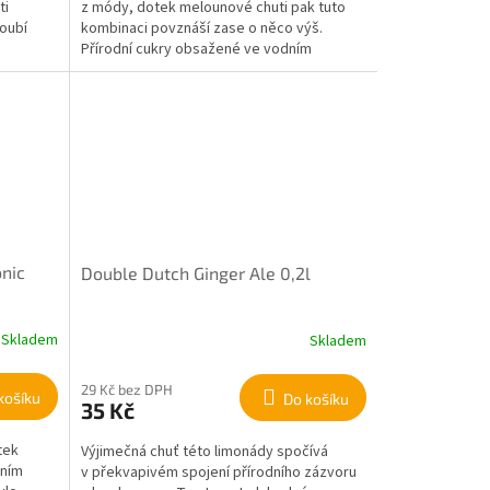
ti
z módy, dotek melounové chuti pak tuto
noubí
kombinaci povznáší zase o něco výš.
Přírodní cukry obsažené ve vodním
melounu...
nic
Double Dutch Ginger Ale 0,2l
Skladem
Skladem
29 Kč bez DPH
košíku
Do košíku
35 Kč
tek
Výjimečná chuť této limonády spočívá
vním
v překvapivém spojení přírodního zázvoru