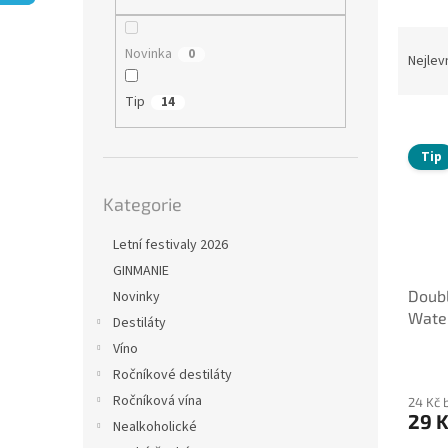
n
e
Ř
l
Novinka
0
a
Nejlev
z
e
Tip
14
V
n
ý
í
Tip
p
p
Přeskočit
i
r
Kategorie
kategorie
s
o
p
d
Letní festivaly 2026
r
u
GINMANIE
o
k
Doub
Novinky
d
t
Water
u
ů
Destiláty
k
Víno
t
Ročníkové destiláty
ů
Ročníková vína
24 Kč 
29 
Nealkoholické