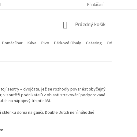
PROGRAM
DOPRAVA A PLATBA
HODNOCENÍ OBCHODU
Přihlášení
KONTA
NÁKUPNÍ
Prázdný košík
KOŠÍK
Domácí bar
Káva
Pivo
Dárkové Obaly
Catering
Odstoupení od 
 stojí sestry – dvojčata, jež se rozhodly povznést obyčejný
r, v soutěži podnikatelů v oblasti stravování podporované
utch na nápojový trh přináší.
jí sklenku doma na gauči. Double Dutch není náhodné
ce.