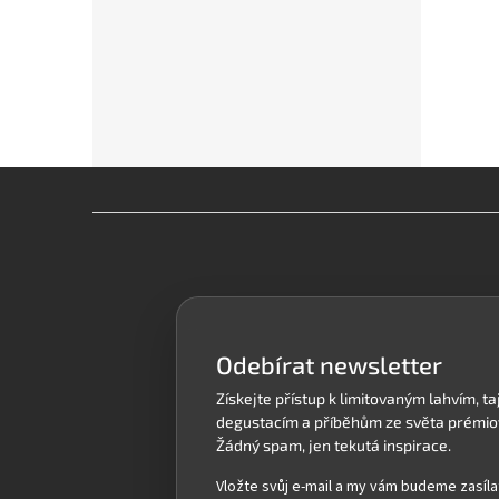
Z
á
p
a
t
í
Odebírat newsletter
Vložte svůj e-mail a my vám budeme zasíla