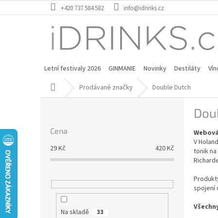
Přejít
+420 737 584 582
info@idrinks.cz
na
obsah
Letní festivaly 2026
GINMANIE
Novinky
Destiláty
Vín
Domů
Prodávané značky
Double Dutch
P
Dou
o
s
Cena
Webová
t
V Holand
r
29
Kč
420
Kč
tonik na
a
Richarde
n
n
Produkty
í
spojení 
p
Všechny
a
Na skladě
33