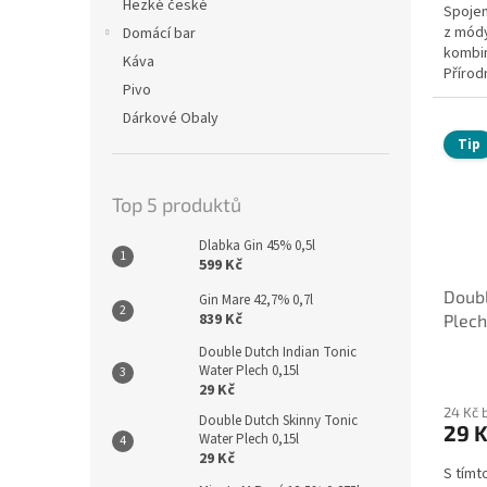
Hezké české
Spojen
z módy
Domácí bar
kombin
Káva
Přírod
Pivo
meloun
Dárkové Obaly
Tip
Top 5 produktů
Dlabka Gin 45% 0,5l
599 Kč
Doubl
Gin Mare 42,7% 0,7l
839 Kč
Plech
Double Dutch Indian Tonic
Water Plech 0,15l
29 Kč
24 Kč 
Double Dutch Skinny Tonic
29 
Water Plech 0,15l
29 Kč
S tímt