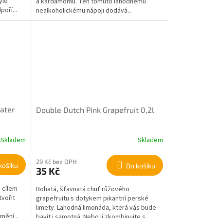
ylo
a kardamomu. Ten tomuto lahodnému
oří...
nealkoholickému nápoji dodává...
ater
Double Dutch Pink Grapefruit 0,2l
Skladem
Skladem
29 Kč bez DPH
košíku
Do košíku
35 Kč
 cílem
Bohatá, šťavnatá chuť růžového
tvořit
grapefruitu s dotykem pikantní perské
limety. Lahodná limonáda, která vás bude
mění...
bavit i samotná. Nebo ji zkombinujte s...