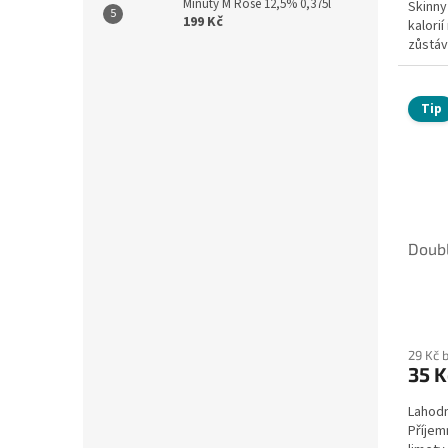
Minuty M Rosé 12,5% 0,375l
Skinny
199 Kč
kalorií
zůstáv
Tip
Doubl
29 Kč 
35 K
Lahodn
Příjem