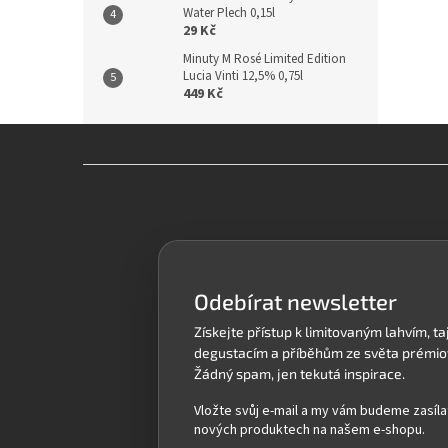
Water Plech 0,15l
29 Kč
Minuty M Rosé Limited Edition
Lucia Vinti 12,5% 0,75l
449 Kč
Z
á
p
a
t
í
Odebírat newsletter
Vložte svůj e-mail a my vám budeme zasíla
nových produktech na našem e-shopu.