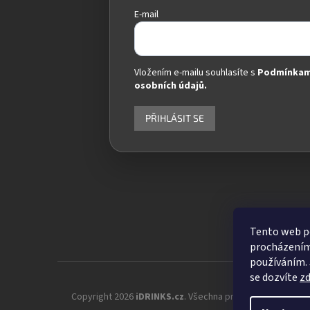
E-mail
Vložením e-mailu souhlasíte s
Podmínkam
osobních údajů.
PŘIHLÁSIT SE
Tento web po
procházením 
používáním. 
se dozvíte
z
Copyright 2026
iDRINKS.cz
. Všechna práva vyhrazena.
Up