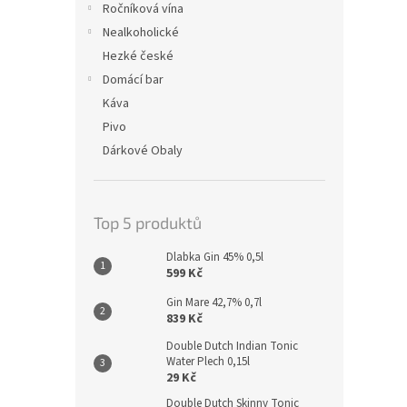
Ročníková vína
Nealkoholické
Hezké české
Domácí bar
Káva
Pivo
Dárkové Obaly
Top 5 produktů
Dlabka Gin 45% 0,5l
599 Kč
Gin Mare 42,7% 0,7l
839 Kč
Double Dutch Indian Tonic
Water Plech 0,15l
29 Kč
Double Dutch Skinny Tonic