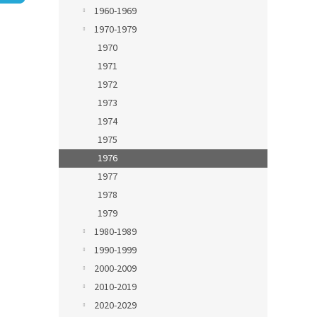
n
1960-1969
e
1970-1979
l
1970
1971
1972
1973
1974
1975
1976
1977
1978
1979
1980-1989
1990-1999
2000-2009
2010-2019
2020-2029