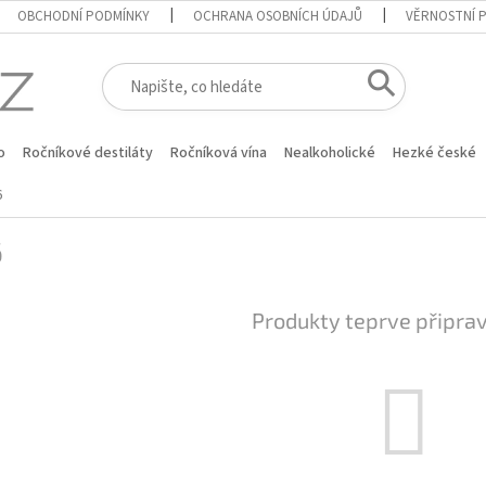
OBCHODNÍ PODMÍNKY
OCHRANA OSOBNÍCH ÚDAJŮ
VĚRNOSTNÍ 
o
Ročníkové destiláty
Ročníková vína
Nealkoholické
Hezké české
6
6
Produkty teprve připra