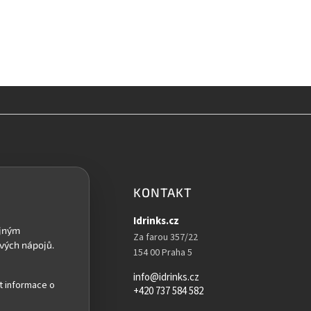
KONTAKT
Idrinks.cz
Za farou 357/22
154 00 Praha 5
info@idrinks.cz
t informace o
+420 737 584 582