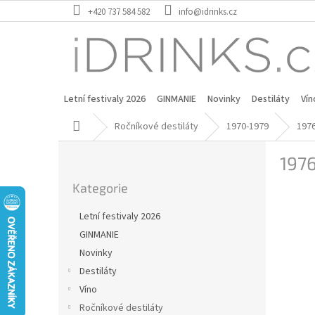
Přejít
+420 737 584 582
info@idrinks.cz
na
obsah
Letní festivaly 2026
GINMANIE
Novinky
Destiláty
Vín
Domů
Ročníkové destiláty
1970-1979
197
P
197
o
Přeskočit
s
Kategorie
kategorie
t
r
Letní festivaly 2026
a
GINMANIE
n
Novinky
n
í
Destiláty
p
Víno
a
Ročníkové destiláty