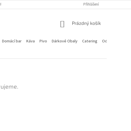
PROGRAM
DOPRAVA A PLATBA
HODNOCENÍ OBCHODU
Přihlášení
KONTA
NÁKUPNÍ
Prázdný košík
KOŠÍK
Domácí bar
Káva
Pivo
Dárkové Obaly
Catering
Odstoupení od 
vujeme.