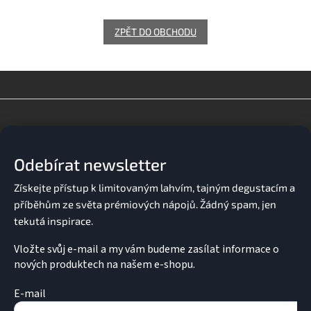
ZPĚT DO OBCHODU
Z
á
p
a
Odebírat newsletter
t
í
Vložte svůj e-mail a my vám budeme zasílat informace o
nových produktech na našem e-shopu.
E-mail