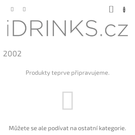
Přejít
NÁKUP
na
KOŠÍK
obsah
2002
Produkty teprve připravujeme.
Můžete se ale podívat na ostatní kategorie.