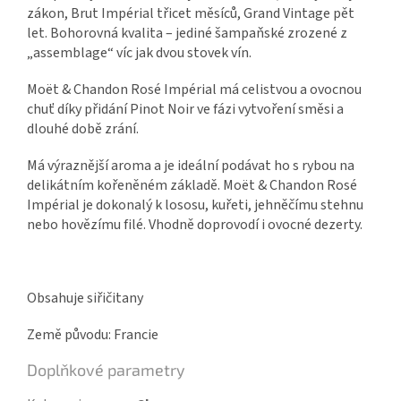
zákon, Brut Impérial třicet měsíců, Grand Vintage pět
let. Bohorovná kvalita – jediné šampaňské zrozené z
„assemblage“ víc jak dvou stovek vín.
Moët & Chandon Rosé Impérial má celistvou a ovocnou
chuť díky přidání Pinot Noir ve fázi vytvoření směsi a
dlouhé době zrání.
Má výraznější aroma a je ideální podávat ho s rybou na
delikátním kořeněném základě. Moët & Chandon Rosé
Impérial je dokonalý k lososu, kuřeti, jehněčímu stehnu
nebo hovězímu filé. Vhodně doprovodí i ovocné dezerty.
Obsahuje siřičitany
Země původu: Francie
Doplňkové parametry