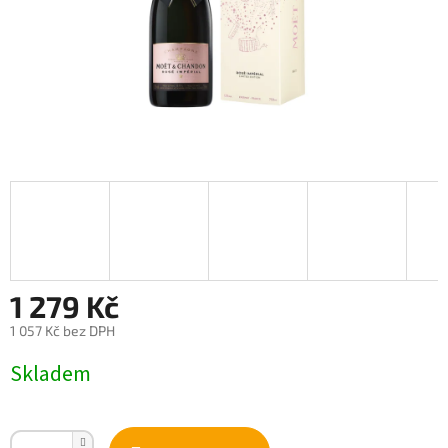
1 279 Kč
1 057 Kč bez DPH
Měrná
Skladem
cena: