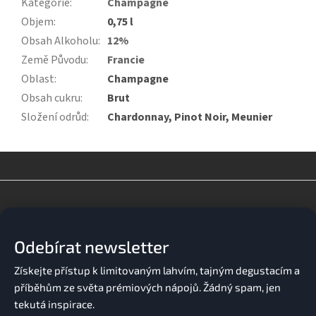
Kategorie
:
Champagne
Objem
:
0,75 l
Obsah Alkoholu
:
12%
Země Původu
:
Francie
Oblast
:
Champagne
Obsah cukru
:
Brut
Složení odrůd
:
Chardonnay, Pinot Noir, Meunier
Z
á
p
a
Odebírat newsletter
t
í