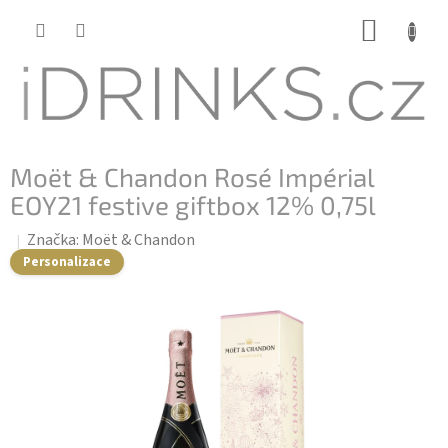
Přejít
NÁKUP
na
KOŠÍK
obsah
Moët & Chandon Rosé Impérial
EOY21 festive giftbox 12% 0,75l
Značka:
Moët & Chandon
Personalizace