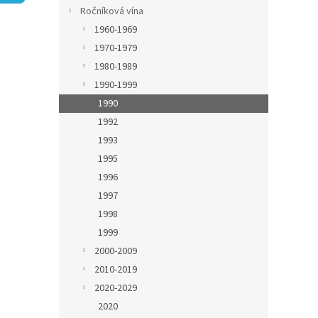
n
Ročníková vína
e
1960-1969
l
1970-1979
1980-1989
1990-1999
1990
1992
1993
1995
1996
1997
1998
1999
2000-2009
2010-2019
2020-2029
2020