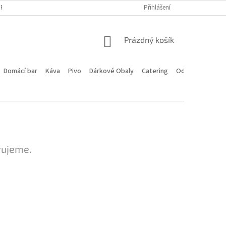
PROGRAM
DOPRAVA A PLATBA
HODNOCENÍ OBCHODU
Přihlášení
KONTA
NÁKUPNÍ
Prázdný košík
KOŠÍK
Domácí bar
Káva
Pivo
Dárkové Obaly
Catering
Odstoupení od 
vujeme.