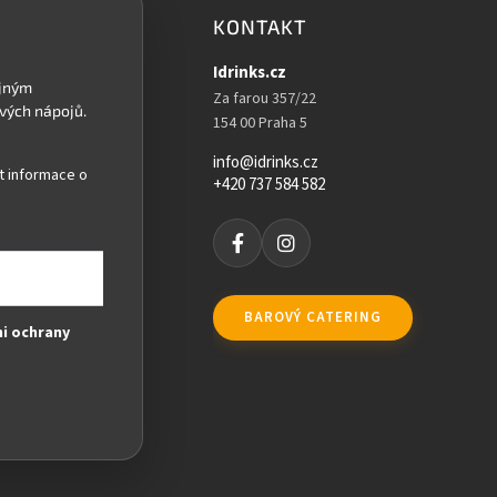
KONTAKT
Idrinks.cz
Za farou 357/22
154 00 Praha 5
info@idrinks.cz
t informace o
+420 737 584 582
BAROVÝ CATERING
i ochrany