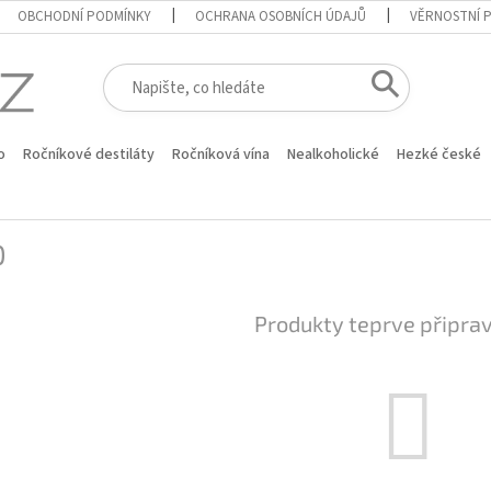
OBCHODNÍ PODMÍNKY
OCHRANA OSOBNÍCH ÚDAJŮ
VĚRNOSTNÍ 
o
Ročníkové destiláty
Ročníková vína
Nealkoholické
Hezké české
0
Produkty teprve připra