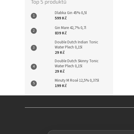
Top 5 produktů
Dlabka Gin 45% 0,5l
599 Kč
Gin Mare 42,7% 0,7l
839 Kč
Double Dutch Indian Tonic
Water Plech 0,15l
29 Kč
Double Dutch Skinny Tonic
Water Plech 0,15l
29 Kč
Minuty M Rosé 12,5% 0,375l
199 Kč
Z
á
p
a