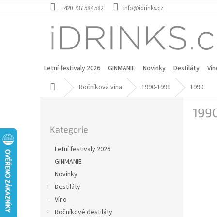
Přejít
+420 737 584 582
info@idrinks.cz
na
obsah
Letní festivaly 2026
GINMANIE
Novinky
Destiláty
Vín
Domů
Ročníková vína
1990-1999
1990
P
199
o
Přeskočit
s
Kategorie
kategorie
t
r
Letní festivaly 2026
a
GINMANIE
n
Novinky
n
í
Destiláty
p
Víno
a
Ročníkové destiláty