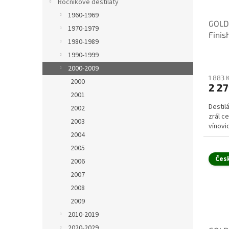
r
Ročníkové destiláty
u
o
k
1960-1969
GOLD
d
t
1970-1979
Finis
u
ů
1980-1989
k
1990-1999
t
2000-2009
ů
1 883 
2000
2 27
2001
Destil
2002
zrál c
2003
vínovic
2004
2005
Čes
2006
2007
2008
2009
2010-2019
2020-2029