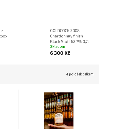
le
GOLDCOCK 2008
tbox
Chardonnay finish
Black Stuff 62,7% 0,7l
Skladem
6 300 Kč
4
položek celkem