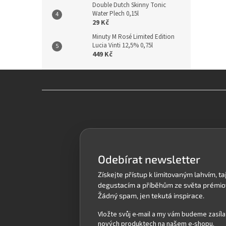
Double Dutch Skinny Tonic
Water Plech 0,15l
29 Kč
Minuty M Rosé Limited Edition
Lucia Vinti 12,5% 0,75l
449 Kč
Z
á
p
a
t
í
Odebírat newsletter
Vložte svůj e-mail a my vám budeme zasíla
nových produktech na našem e-shopu.