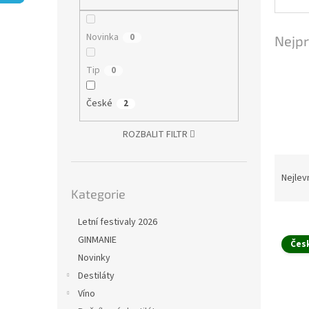
n
e
l
Novinka
0
Nejpr
Tip
0
České
2
ROZBALIT FILTR
Ř
a
Nejlev
Přeskočit
z
Kategorie
kategorie
e
V
n
Letní festivaly 2026
ý
í
GINMANIE
Čes
p
p
Novinky
i
r
Destiláty
s
o
Víno
p
d