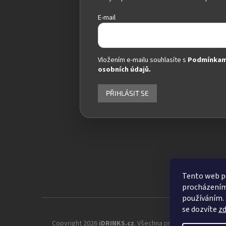
E-mail
Vložením e-mailu souhlasíte s
Podmínkam
osobních údajů.
PŘIHLÁSIT SE
Tento web po
procházením 
používáním. 
se dozvíte
z
Copyright 2026
iDRINKS.cz
. Všechna práva vyhrazena.
Up