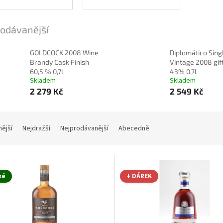
odávanější
GOLDCOCK 2008 Wine
Diplomático Sing
Brandy Cask Finish
Vintage 2008 gif
60,5 % 0,7l
43% 0,7l
Skladem
Skladem
2 279 Kč
2 549 Kč
nější
Nejdražší
Nejprodávanější
Abecedně
ké
+ DÁREK