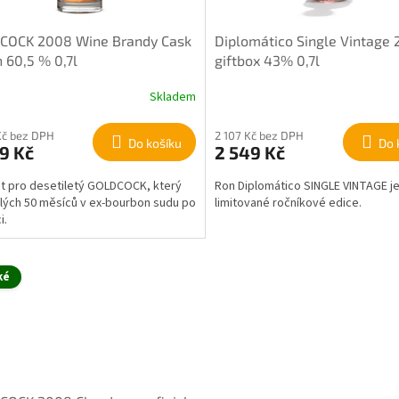
COCK 2008 Wine Brandy Cask
Diplomático Single Vintage
h 60,5 % 0,7l
giftbox 43% 0,7l
Skladem
Kč bez DPH
2 107 Kč bez DPH
Do košíku
Do 
9 Kč
2 549 Kč
át pro desetiletý GOLDCOCK, který
Ron Diplomático SINGLE VINTAGE je
elých 50 měsíců v ex-bourbon sudu po
limitované ročníkové edice.
i.
ké