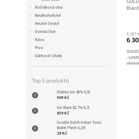
GOLD
Ročníková vína
Black
Nealkoholické
Hezké české
Domácí bar
5 207 
6 30
Káva
Pivo
GOLDCO
Dárkové Obaly
- Limit
olomou
Top 5 produktů
Dlabka Gin 45% 0,5l
599 Kč
Gin Mare 42,7% 0,7l
839 Kč
Double Dutch Indian Tonic
Water Plech 0,15l
29 Kč