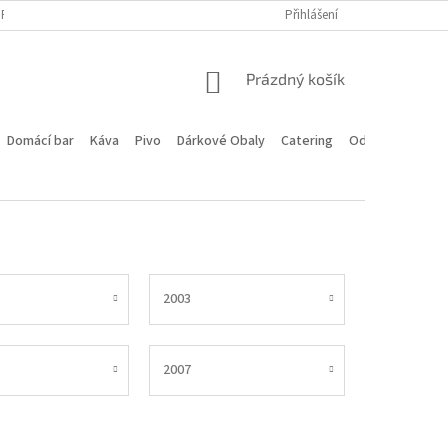
PROGRAM
DOPRAVA A PLATBA
HODNOCENÍ OBCHODU
Přihlášení
KONTA
NÁKUPNÍ
Prázdný košík
KOŠÍK
Domácí bar
Káva
Pivo
Dárkové Obaly
Catering
Odstoupení od 
2003
2007