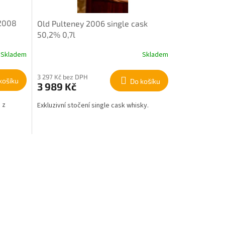
 2008
Old Pulteney 2006 single cask
50,2% 0,7l
Skladem
Skladem
3 297 Kč bez DPH
košíku
Do košíku
3 989 Kč
 z
Exkluzivní stočení single cask whisky.