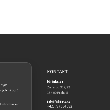
k
y
v
ý
p
i
s
u
KONTAKT
Idrinks.cz
Za farou 357/22
154 00 Praha 5
info@idrinks.cz
t informace o
+420 737 584 582