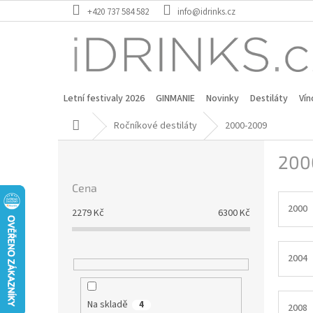
Přejít
+420 737 584 582
info@idrinks.cz
na
obsah
Letní festivaly 2026
GINMANIE
Novinky
Destiláty
Vín
Domů
Ročníkové destiláty
2000-2009
P
200
o
s
Cena
t
r
2000
2279
Kč
6300
Kč
a
n
n
2004
í
p
a
Na skladě
4
2008