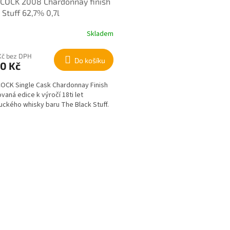
COCK 2008 Chardonnay finish
 Stuff 62,7% 0,7l
Skladem
Kč bez DPH
Do košíku
0 Kč
CK Single Cask Chardonnay Finish
ovaná edice k výročí 18ti let
ckého whisky baru The Black Stuff.
O
v
l
á
d
a
c
í
p
r
v