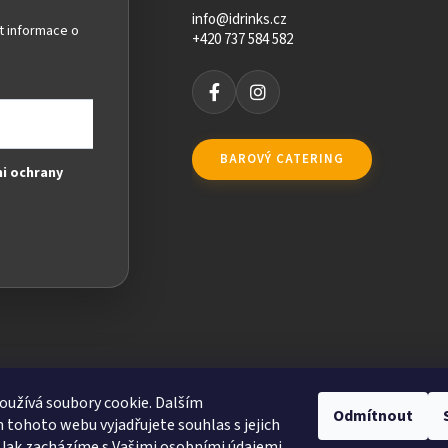
info@idrinks.cz
t informace o
+420 737 584 582
BAROVÝ CATERING
i ochrany
užívá soubory cookie. Dalším
Odmítnout
tohoto webu vyjadřujete souhlas s jejich
Jak zacházíme s Vašimi osobními údajemi