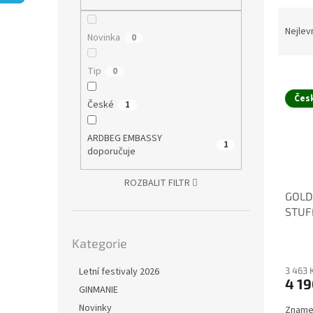
n
Ř
e
a
Nejlev
l
Novinka
0
z
e
Tip
0
V
n
ý
í
Čes
České
p
1
p
i
r
s
o
ARDBEG EMBASSY
1
p
doporučuje
d
r
u
o
k
ROZBALIT FILTR
GOLDC
d
t
STUFF
u
ů
k
Přeskočit
Kategorie
kategorie
t
ů
3 463 
Letní festivaly 2026
4 19
GINMANIE
Novinky
Znamen