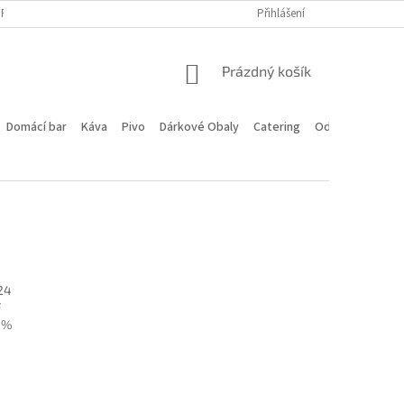
PROGRAM
DOPRAVA A PLATBA
HODNOCENÍ OBCHODU
Přihlášení
KONTA
NÁKUPNÍ
Prázdný košík
KOŠÍK
Domácí bar
Káva
Pivo
Dárkové Obaly
Catering
Odstoupení od 
24
F
,9%