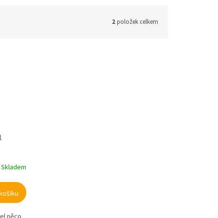
2
položek celkem
l
Skladem
košíku
el něco