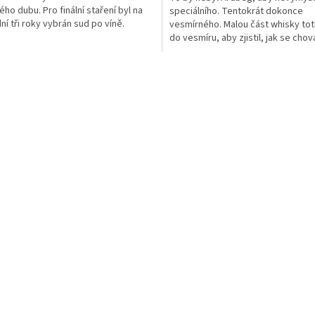
ého dubu. Pro finální staření byl na
speciálního. Tentokrát dokonce
ní tři roky vybrán sud po víně.
vesmírného. Malou část whisky toti
do vesmíru, aby zjistil, jak se chová
O
v
l
á
d
a
c
í
p
r
v
k
y
v
ý
p
i
s
u