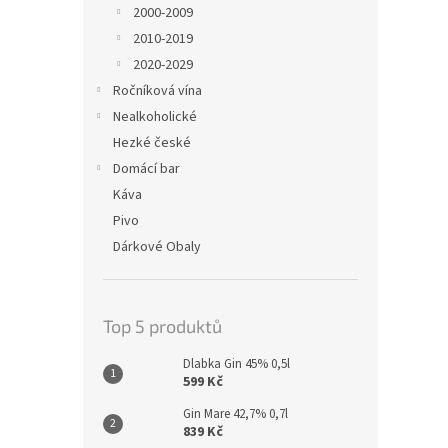
2000-2009
2010-2019
2020-2029
Ročníková vína
Nealkoholické
Hezké české
Domácí bar
Káva
Pivo
Dárkové Obaly
Top 5 produktů
Dlabka Gin 45% 0,5l
599 Kč
Gin Mare 42,7% 0,7l
839 Kč