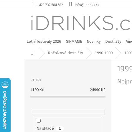
Přejít
+420 737 584 582
info@idrinks.cz
na
obsah
Letní festivaly 2026
GINMANIE
Novinky
Destiláty
Vín
Domů
Ročníkové destiláty
1990-1999
199
P
199
o
s
Cena
Nejpr
t
r
4190
Kč
24990
Kč
a
n
n
í
p
a
Na skladě
2