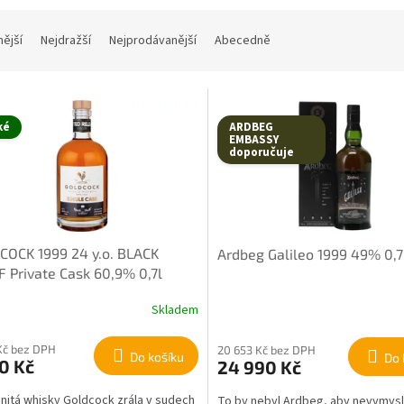
nější
Nejdražší
Nejprodávanější
Abecedně
ké
ARDBEG
EMBASSY
doporučuje
OCK 1999 24 y.o. BLACK
Ardbeg Galileo 1999 49% 0,7
 Private Cask 60,9% 0,7l
Skladem
Kč bez DPH
20 653 Kč bez DPH
Do košíku
Do 
0 Kč
24 990 Kč
itá whisky Goldcock zrála v sudech
To by nebyl Ardbeg, aby nevymysl