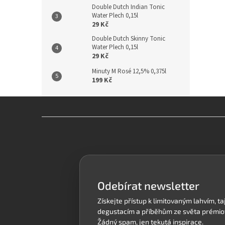
Double Dutch Indian Tonic
Water Plech 0,15l
29 Kč
Double Dutch Skinny Tonic
Water Plech 0,15l
29 Kč
Minuty M Rosé 12,5% 0,375l
199 Kč
Z
á
p
a
t
í
Odebírat newsletter