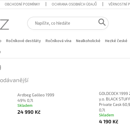
OBCHODNÍ PODMÍNKY
OCHRANA OSOBNÍCH ÚDAJŮ
VĚRNOSTNÍ 
o
Ročníkové destiláty
Ročníková vína
Nealkoholické
Hezké české
9
9
odávanější
GOLDCOCK 1999 
Ardbeg Galileo 1999
y.o. BLACK STUF
49% 0,7l
Private Cask 60
Skladem
0,7l
24 990 Kč
Skladem
4 190 Kč