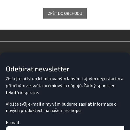
ZPĚT DO OBCHODU
Z
á
p
a
Odebírat newsletter
t
í
Vložte svůj e-mail a my vám budeme zasílat informace o
nových produktech na našem e-shopu.
E-mail