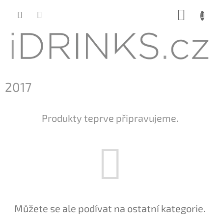
Přejít
NÁKUP
na
KOŠÍK
obsah
2017
Produkty teprve připravujeme.
Můžete se ale podívat na ostatní kategorie.