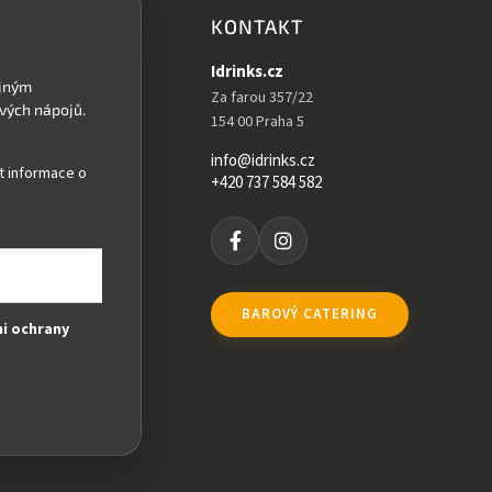
KONTAKT
Idrinks.cz
Za farou 357/22
154 00 Praha 5
info@idrinks.cz
t informace o
+420 737 584 582
BAROVÝ CATERING
i ochrany