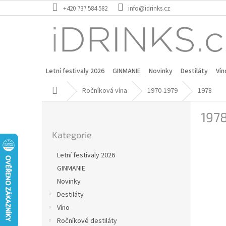
Přejít
+420 737 584 582
info@idrinks.cz
na
obsah
Letní festivaly 2026
GINMANIE
Novinky
Destiláty
Vín
Domů
Ročníková vína
1970-1979
1978
P
197
o
Přeskočit
s
Kategorie
kategorie
t
r
Letní festivaly 2026
a
GINMANIE
n
Novinky
n
í
Destiláty
p
Víno
a
Ročníkové destiláty