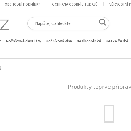
OBCHODNÍ PODMÍNKY
OCHRANA OSOBNÍCH ÚDAJŮ
VĚRNOSTNÍ 
o
Ročníkové destiláty
Ročníková vína
Nealkoholické
Hezké české
8
Produkty teprve připra