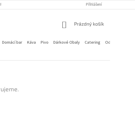
PROGRAM
DOPRAVA A PLATBA
HODNOCENÍ OBCHODU
Přihlášení
KONTA
NÁKUPNÍ
Prázdný košík
KOŠÍK
Domácí bar
Káva
Pivo
Dárkové Obaly
Catering
Odstoupení od 
vujeme.