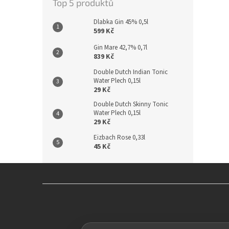
Top 5 produktů
Dlabka Gin 45% 0,5l
599 Kč
Gin Mare 42,7% 0,7l
839 Kč
Double Dutch Indian Tonic
Water Plech 0,15l
29 Kč
Double Dutch Skinny Tonic
Water Plech 0,15l
29 Kč
Eizbach Rose 0,33l
45 Kč
Z
á
p
a