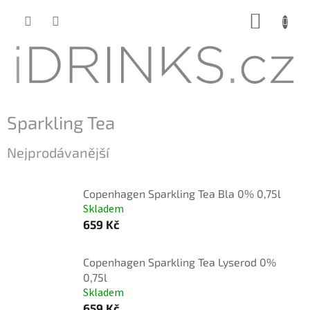
Přejít
NÁKUP
na
KOŠÍK
obsah
Sparkling Tea
Nejprodávanější
Copenhagen Sparkling Tea Bla 0% 0,75l
Skladem
659 Kč
Copenhagen Sparkling Tea Lyserod 0%
0,75l
Skladem
659 Kč