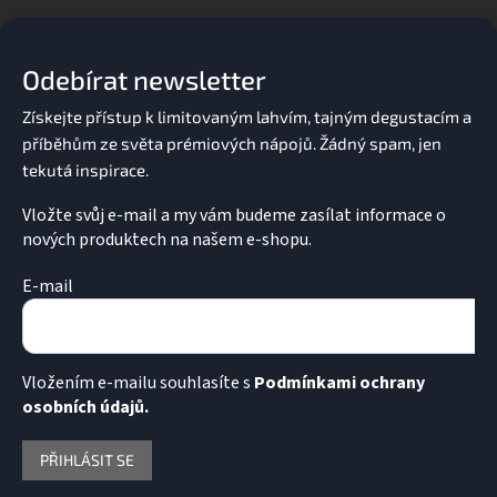
á
c
p
í
a
p
Odebírat newsletter
t
r
v
í
k
y
v
ý
p
Vložte svůj e-mail a my vám budeme zasílat informace o
i
nových produktech na našem e-shopu.
s
u
E-mail
Vložením e-mailu souhlasíte s
Podmínkami ochrany
osobních údajů.
PŘIHLÁSIT SE