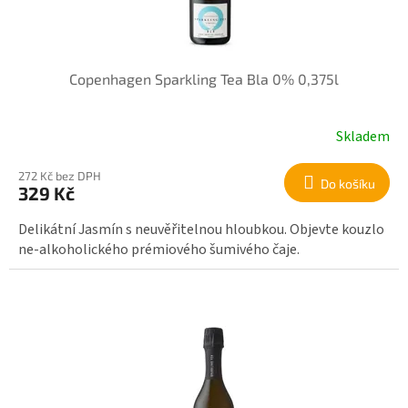
o
d
u
k
Copenhagen Sparkling Tea Bla 0% 0,375l
t
ů
Skladem
272 Kč bez DPH
Do košíku
329 Kč
Delikátní Jasmín s neuvěřitelnou hloubkou. Objevte kouzlo
ne-alkoholického prémiového šumivého čaje.