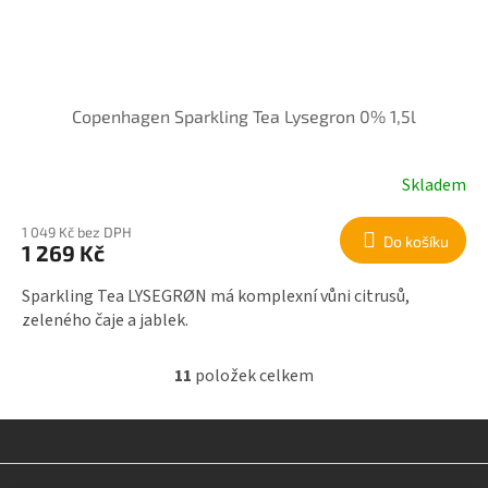
Copenhagen Sparkling Tea Lysegron 0% 1,5l
Skladem
1 049 Kč bez DPH
Do košíku
1 269 Kč
Sparkling Tea LYSEGRØN má komplexní vůni citrusů,
zeleného čaje a jablek.
11
položek celkem
O
v
l
á
d
Z
a