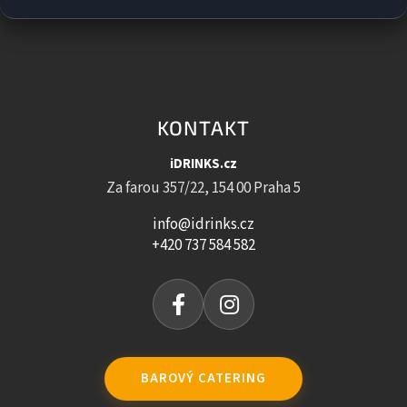
KONTAKT
iDRINKS.cz
Za farou 357/22, 154 00 Praha 5
info@idrinks.cz
+420 737 584 582
BAROVÝ CATERING