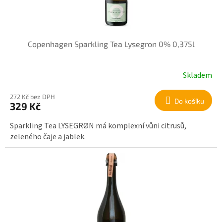
Copenhagen Sparkling Tea Lysegron 0% 0,375l
Skladem
272 Kč bez DPH
Do košíku
329 Kč
Sparkling Tea LYSEGRØN má komplexní vůni citrusů,
zeleného čaje a jablek.