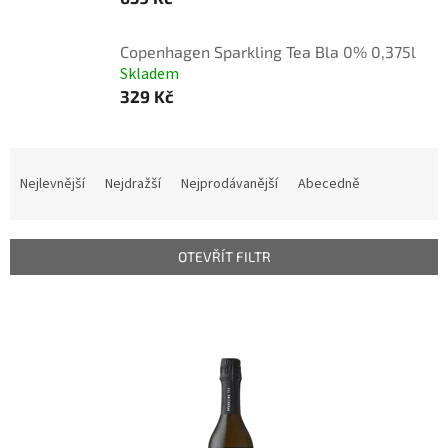
Copenhagen Sparkling Tea Bla 0% 0,375l
Skladem
329 Kč
Ř
a
Nejlevnější
Nejdražší
Nejprodávanější
Abecedně
z
e
n
OTEVŘÍT FILTR
í
p
V
r
ý
o
p
d
i
u
s
k
p
t
r
ů