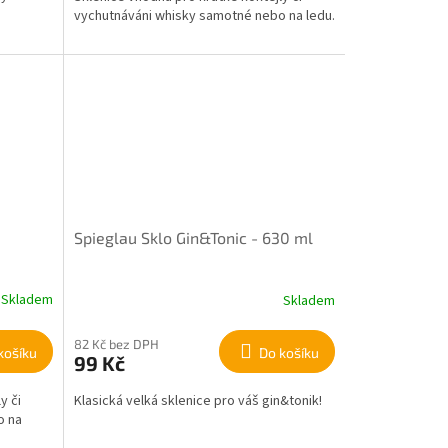
vychutnáváni whisky samotné nebo na ledu.
Spieglau Sklo Gin&Tonic - 630 ml
Skladem
Skladem
82 Kč bez DPH
košíku
Do košíku
99 Kč
y či
Klasická velká sklenice pro váš gin&tonik!
o na