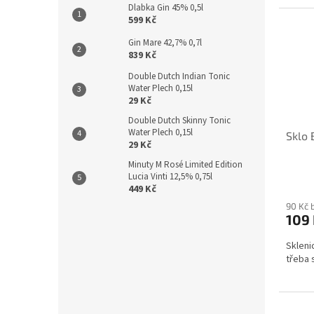
Dlabka Gin 45% 0,5l
599 Kč
Gin Mare 42,7% 0,7l
839 Kč
Double Dutch Indian Tonic
Water Plech 0,15l
29 Kč
Double Dutch Skinny Tonic
Water Plech 0,15l
Sklo 
29 Kč
Minuty M Rosé Limited Edition
Lucia Vinti 12,5% 0,75l
449 Kč
90 Kč 
109
Skleni
třeba 