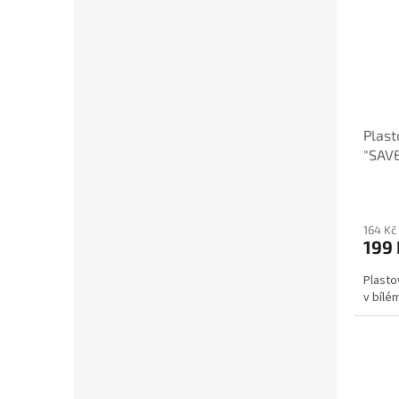
Plast
"SAV
bílá
164 Kč
199 
Plasto
v bílé