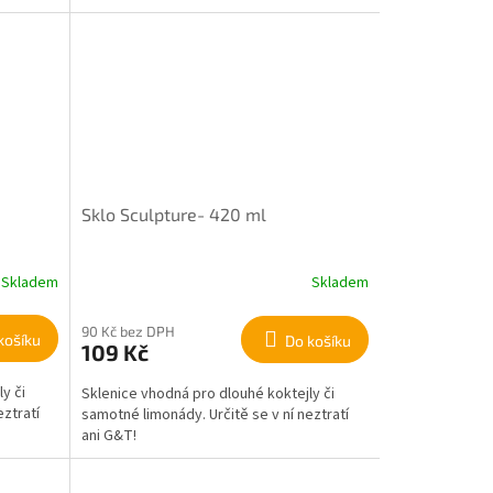
Sklo Sculpture- 420 ml
Skladem
Skladem
90 Kč bez DPH
košíku
Do košíku
109 Kč
y či
Sklenice vhodná pro dlouhé koktejly či
eztratí
samotné limonády. Určitě se v ní neztratí
ani G&T!