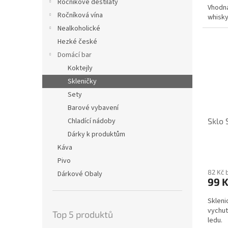
Ročníkové destiláty
Vhodná
Ročníková vína
whisky
Nealkoholické
Hezké české
Domácí bar
Koktejly
Skleničky
Sety
Barové vybavení
Sklo 
Chladící nádoby
Dárky k produktům
Káva
Pivo
82 Kč 
Dárkové Obaly
99 
Skleni
vychut
Top 5 produktů
ledu.