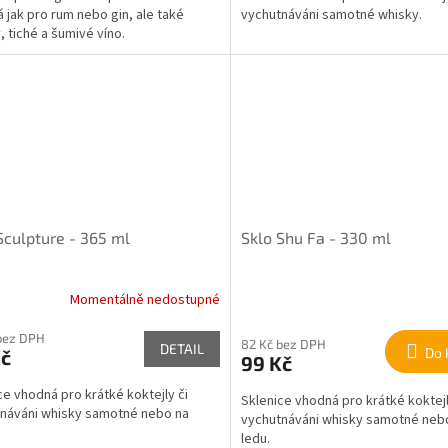
 jak pro rum nebo gin, ale také
vychutnáváni samotné whisky.
, tiché a šumivé víno.
Sculpture - 365 ml
Sklo Shu Fa - 330 ml
Momentálně nedostupné
bez DPH
82 Kč bez DPH
DETAIL
Do 
Kč
99 Kč
ce vhodná pro krátké koktejly či
Sklenice vhodná pro krátké koktejl
náváni whisky samotné nebo na
vychutnáváni whisky samotné neb
ledu.