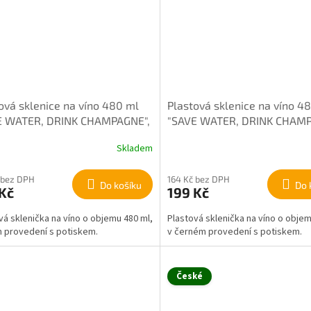
ová sklenice na víno 480 ml
Plastová sklenice na víno 4
E WATER, DRINK CHAMPAGNE",
"SAVE WATER, DRINK CHAMP
černá
Skladem
 bez DPH
164 Kč bez DPH
Do košíku
Do 
Kč
199 Kč
vá sklenička na víno o objemu 480 ml,
Plastová sklenička na víno o objem
m provedení s potiskem.
v černém provedení s potiskem.
České