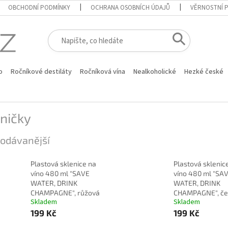
OBCHODNÍ PODMÍNKY
OCHRANA OSOBNÍCH ÚDAJŮ
VĚRNOSTNÍ 
o
Ročníkové destiláty
Ročníková vína
Nealkoholické
Hezké české
ničky
odávanější
Plastová sklenice na
Plastová sklenic
víno 480 ml "SAVE
víno 480 ml "SA
WATER, DRINK
WATER, DRINK
CHAMPAGNE", růžová
CHAMPAGNE", če
Skladem
Skladem
199 Kč
199 Kč