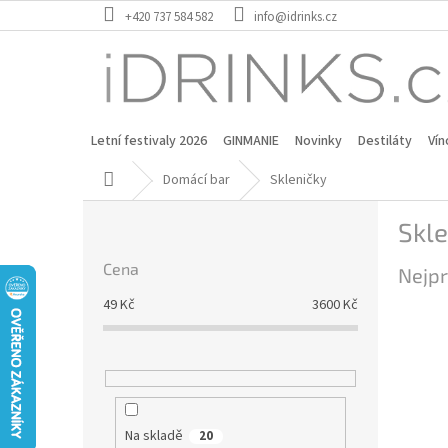
Přejít
+420 737 584 582
info@idrinks.cz
na
obsah
Letní festivaly 2026
GINMANIE
Novinky
Destiláty
Vín
Domů
Domácí bar
Skleničky
P
Skle
o
s
Cena
Nejpr
t
r
49
Kč
3600
Kč
a
n
n
í
p
a
Na skladě
20