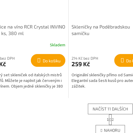
ice na víno RCR Crystal INVINO
Skleničky na Poděbradskou
 ks, 380 ml
samičku
Skladem
 bez DPH
214 Kč bez DPH
Do košíku
Do 
Kč
259 Kč
ý set skleniček od italských mistrů
Originální skleničky přímo od Sami
řů. Můžete je naplnit jak červeným i
Elegantní sada šesti kusů pro aute
vínem. Objem jedné skleničky je 380
zážitek.
NAČÍST 11 DALŠÍCH
S
1
2
O
t
r
v
NAHORU
á