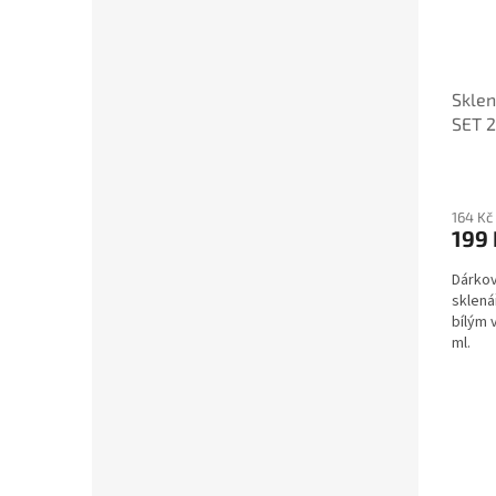
Sklen
SET 2
164 Kč
199 
Dárkov
sklená
bílým 
ml.