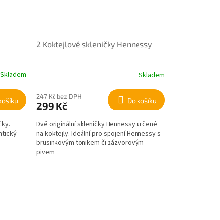
2 Koktejlové skleničky Hennessy
Skladem
Skladem
247 Kč bez DPH
košíku
Do košíku
299 Kč
čky.
Dvě originální skleničky Hennessy určené
ntický
na koktejly. Ideální pro spojení Hennessy s
brusinkovým tonikem či zázvorovým
pivem.