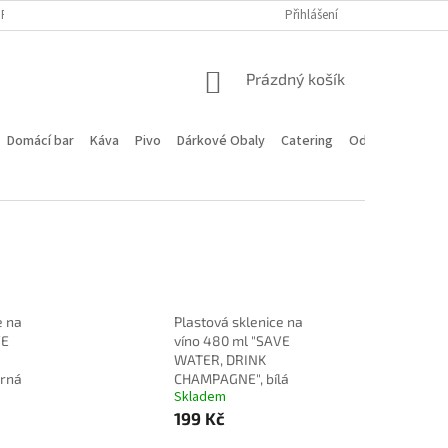
PROGRAM
DOPRAVA A PLATBA
HODNOCENÍ OBCHODU
Přihlášení
KONTA
NÁKUPNÍ
Prázdný košík
KOŠÍK
Domácí bar
Káva
Pivo
Dárkové Obaly
Catering
Odstoupení od 
e na
Plastová sklenice na
VE
víno 480 ml "SAVE
WATER, DRINK
rná
CHAMPAGNE", bílá
Skladem
199 Kč