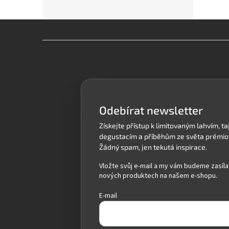
Z
á
p
a
t
í
Odebírat newsletter
Vložte svůj e-mail a my vám budeme zasíla
nových produktech na našem e-shopu.
E-mail