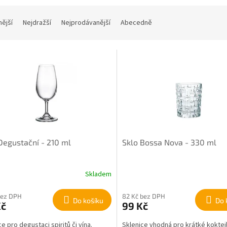
nější
Nejdražší
Nejprodávanější
Abecedně
Degustační - 210 ml
Sklo Bossa Nova - 330 ml
Skladem
bez DPH
82 Kč bez DPH
Do košíku
Do 
Kč
99 Kč
e pro degustaci spiritů či vína.
Sklenice vhodná pro krátké koktejl