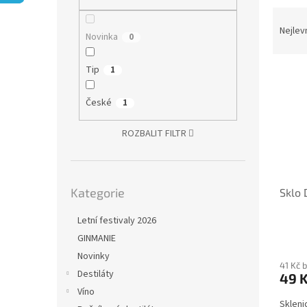
n
Ř
e
a
Nejlev
l
Novinka
0
z
e
Tip
1
V
n
ý
í
České
p
1
p
i
r
s
ROZBALIT FILTR
o
p
d
r
u
o
k
Přeskočit
Kategorie
Sklo 
kategorie
d
t
u
ů
Letní festivaly 2026
k
GINMANIE
t
ů
Novinky
41 Kč 
Destiláty
49 
Víno
Sklenic