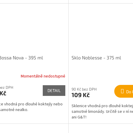
Bossa Nova - 395 ml
Sklo Noblesse - 375 ml
Momentálně nedostupné
bez DPH
90 Kč bez DPH
DETAIL
Do 
 Kč
109 Kč
ce vhodná pro dlouhé koktejly nebo
Sklenice vhodná pro dlouhé koktejl
samotné nealko.
samotné limonády. Určitě se v ní n
ani G&T!