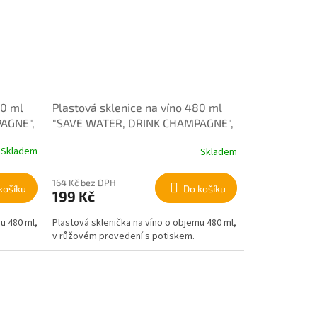
80 ml
Plastová sklenice na víno 480 ml
AGNE",
"SAVE WATER, DRINK CHAMPAGNE",
růžová
Skladem
Skladem
164 Kč bez DPH
košíku
Do košíku
199 Kč
u 480 ml,
Plastová sklenička na víno o objemu 480 ml,
v růžovém provedení s potiskem.