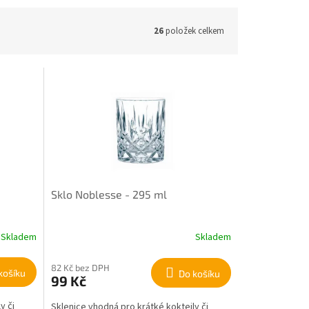
26
položek celkem
Sklo Noblesse - 295 ml
Skladem
Skladem
82 Kč bez DPH
košíku
Do košíku
99 Kč
y či
Sklenice vhodná pro krátké koktejly či