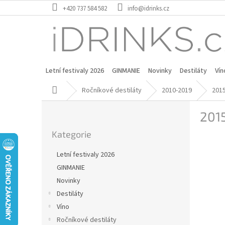
Přejít
+420 737 584 582
info@idrinks.cz
na
obsah
Letní festivaly 2026
GINMANIE
Novinky
Destiláty
Vín
Domů
Ročníkové destiláty
2010-2019
201
P
201
o
Přeskočit
s
Kategorie
kategorie
t
r
Letní festivaly 2026
a
GINMANIE
n
Novinky
n
í
Destiláty
p
Víno
a
Ročníkové destiláty