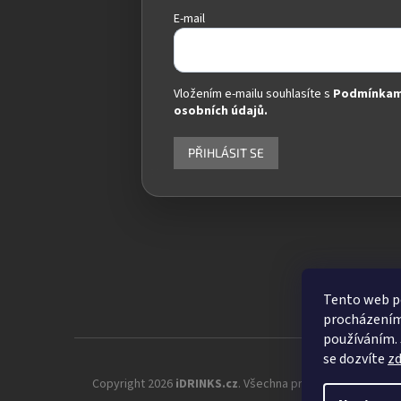
E-mail
Vložením e-mailu souhlasíte s
Podmínkam
osobních údajů.
PŘIHLÁSIT SE
Tento web po
procházením 
používáním. 
se dozvíte
z
Copyright 2026
iDRINKS.cz
. Všechna práva vyhrazena.
Up