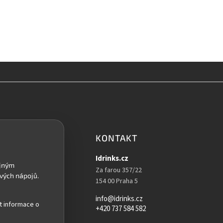
KONTAKT
Idrinks.cz
Za farou 357/22
154 00 Praha 5
info@idrinks.cz
t informace o
+420 737 584 582