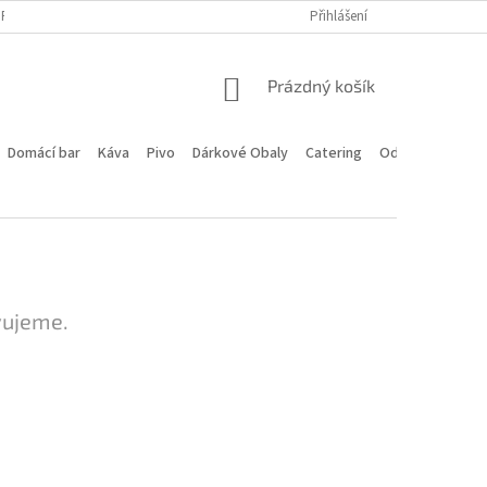
PROGRAM
DOPRAVA A PLATBA
HODNOCENÍ OBCHODU
Přihlášení
KONTA
NÁKUPNÍ
Prázdný košík
KOŠÍK
Domácí bar
Káva
Pivo
Dárkové Obaly
Catering
Odstoupení od 
vujeme.