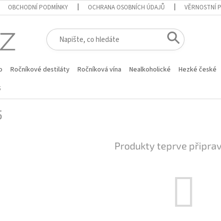
OBCHODNÍ PODMÍNKY
OCHRANA OSOBNÍCH ÚDAJŮ
VĚRNOSTNÍ 
o
Ročníkové destiláty
Ročníková vína
Nealkoholické
Hezké české
5
5
Produkty teprve připra