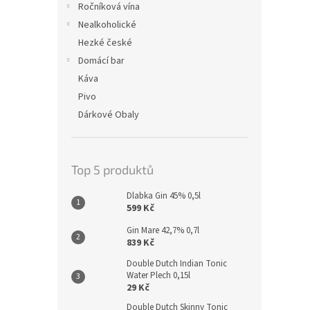
Ročníková vína
Nealkoholické
Hezké české
Domácí bar
Káva
Pivo
Dárkové Obaly
Top 5 produktů
Dlabka Gin 45% 0,5l
599 Kč
Gin Mare 42,7% 0,7l
839 Kč
Double Dutch Indian Tonic
Water Plech 0,15l
29 Kč
Double Dutch Skinny Tonic