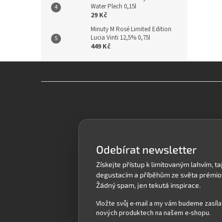
Water Plech 0,15l
29 Kč
Minuty M Rosé Limited Edition
Lucia Vinti 12,5% 0,75l
449 Kč
Z
á
p
a
t
í
Odebírat newsletter
Vložte svůj e-mail a my vám budeme zasíla
nových produktech na našem e-shopu.