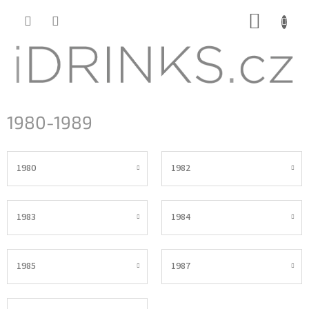
Přejít
NÁKUP
na
KOŠÍK
obsah
1980-1989
1980
1982
1983
1984
1985
1987