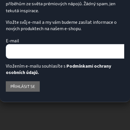
y
v
ý
p
Vložte svůj e-mail a my vám budeme zasílat informace o
i
nových produktech na našem e-shopu.
s
u
E-mail
Vložením e-mailu souhlasíte s
Podmínkami ochrany
osobních údajů.
PŘIHLÁSIT SE