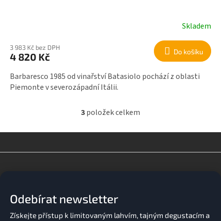
Skladem
3 983 Kč bez DPH
Do košíku
4 820 Kč
Barbaresco 1985 od vinařství Batasiolo pochází z oblasti
Piemonte v severozápadní Itálii.
3
položek celkem
O
v
l
á
d
Z
a
á
c
p
í
a
p
Odebírat newsletter
t
r
v
í
k