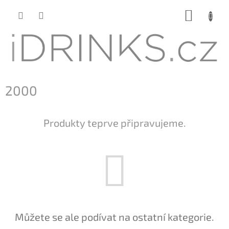
Přejít
NÁKUP
na
KOŠÍK
obsah
2000
Produkty teprve připravujeme.
Můžete se ale podívat na ostatní kategorie.