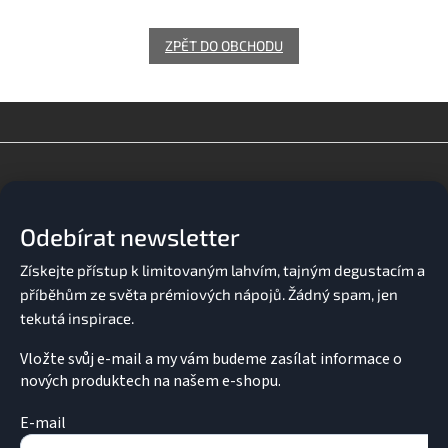
ZPĚT DO OBCHODU
Z
á
p
a
Odebírat newsletter
t
í
Vložte svůj e-mail a my vám budeme zasílat informace o
nových produktech na našem e-shopu.
E-mail