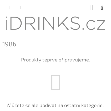
Přejít
NÁKUP
na
KOŠÍK
obsah
1986
Produkty teprve připravujeme.
Můžete se ale podívat na ostatní kategorie.