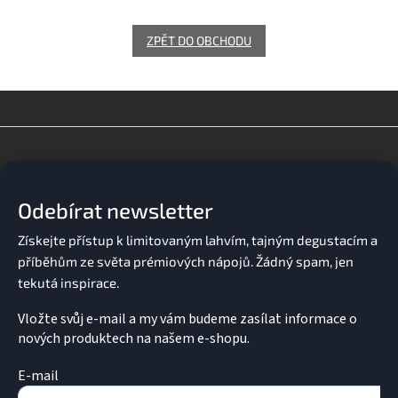
ZPĚT DO OBCHODU
Z
á
p
a
Odebírat newsletter
t
í
Vložte svůj e-mail a my vám budeme zasílat informace o
nových produktech na našem e-shopu.
E-mail