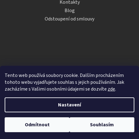
Kontakty
Blog
Odstoupení od smlouvy
Tento web používá soubory cookie. Dalším procházením
tohoto webu vyjadřujete souhlas s jejich používáním. Jak
zacházíme s Vašimi osobními údajemi se dozvíte
zde
.
Vytvořil Shoptet
Nastavení
Copyright 2026
iDRINKS.cz
. Všechna práva vyhrazena.
Upravit nastavení cookies
Odmítnout
Souhlasím