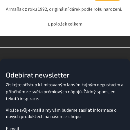
Armaňak z roku 1992, originální dárek podle roku narození.
1
položek celkem
O
v
l
á
d
Z
a
á
c
p
í
a
p
Odebírat newsletter
t
r
v
í
k
y
v
ý
p
Vložte svůj e-mail a my vám budeme zasílat informace o
i
nových produktech na našem e-shopu.
s
u
E-mail