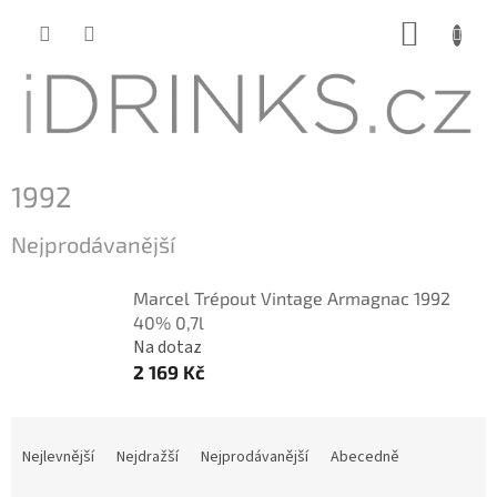
Přejít
NÁKUP
na
KOŠÍK
obsah
1992
Nejprodávanější
Marcel Trépout Vintage Armagnac 1992
40% 0,7l
Na dotaz
2 169 Kč
Ř
a
Nejlevnější
Nejdražší
Nejprodávanější
Abecedně
z