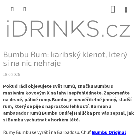
Přejít
NÁKUP
na
KOŠÍK
obsah
Bumbu Rum: karibský klenot, který
si na nic nehraje
18.6.2026
Pokud rádi objevujete svět rumů, značku Bumbu s
masivním kovovým X na lahvi nepřehlédnete. Zapomeňte
na drsné, pálivé rumy. Bumbu je neuvěřitelně jemný, sladší
rum, který se pije s naprostou lehkostí. Barman a
ambasador rumů Bumbu Ondřej Hnilička pro vás sepsal, jak
si Bumbu vychutnat v horkém létě.
Rumy Bumbu se vyrábí na Barbadosu. Chuť
Bumbu Original