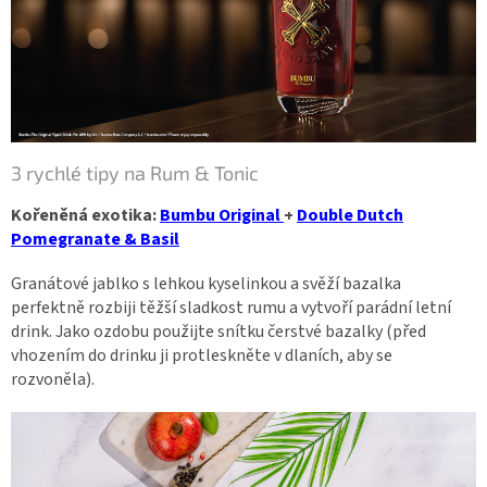
3 rychlé tipy na Rum & Tonic
Kořeněná exotika:
Bumbu Original
+
Double Dutch
Pomegranate & Basil
Granátové jablko s lehkou kyselinkou a svěží bazalka
perfektně rozbiji těžší sladkost rumu a vytvoří parádní letní
drink. Jako ozdobu použijte snítku čerstvé bazalky (před
vhozením do drinku ji protleskněte v dlaních, aby se
rozvoněla).