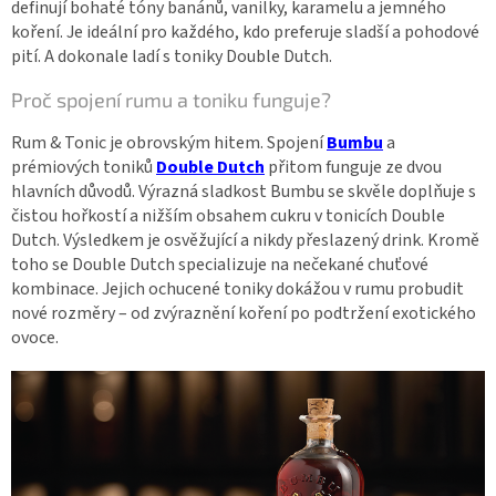
definují bohaté tóny banánů, vanilky, karamelu a jemného
koření. Je ideální pro každého, kdo preferuje sladší a pohodové
pití. A dokonale ladí s toniky Double Dutch.
Proč spojení rumu a toniku funguje?
Rum & Tonic je obrovským hitem. Spojení
Bumbu
a
prémiových toniků
Double Dutch
přitom funguje ze dvou
hlavních důvodů. Výrazná sladkost Bumbu se skvěle doplňuje s
čistou hořkostí a nižším obsahem cukru v tonicích Double
Dutch. Výsledkem je osvěžující a nikdy přeslazený drink. Kromě
toho se Double Dutch specializuje na nečekané chuťové
kombinace. Jejich ochucené toniky dokážou v rumu probudit
nové rozměry – od zvýraznění koření po podtržení exotického
ovoce.