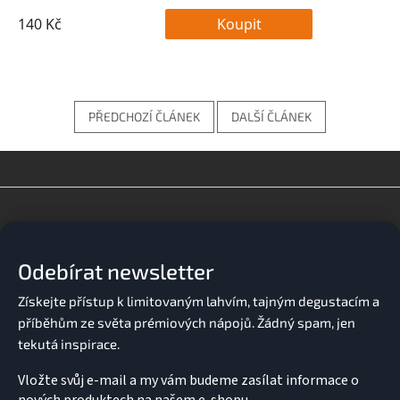
PŘEDCHOZÍ ČLÁNEK
DALŠÍ ČLÁNEK
Z
á
p
a
Odebírat newsletter
t
í
Vložte svůj e-mail a my vám budeme zasílat informace o
nových produktech na našem e-shopu.