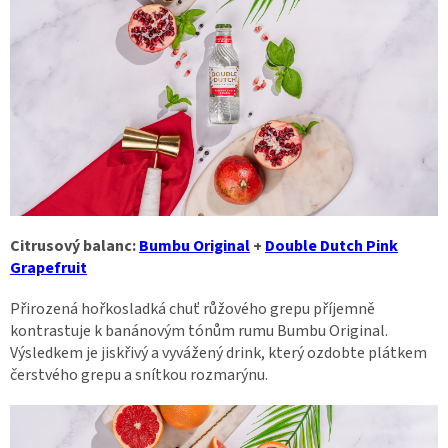
Citrusový balanc:
Bumbu Original
+
Double Dutch Pink
Grapefruit
Přirozená hořkosladká chuť růžového grepu příjemně
kontrastuje k banánovým tónům rumu Bumbu Original.
Výsledkem je jiskřivý a vyvážený drink, který ozdobte plátkem
čerstvého grepu a snítkou rozmarýnu.