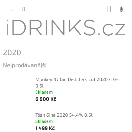
Přejít
NÁKUP
na
KOŠÍK
obsah
2020
Nejprodávanější
Monkey 47 Gin Distillers Cut 2020 47%
0,5l
Skladem
6 800 Kč
Tösh Gina 2020 54,4% 0,5l
Skladem
1 499 Kč