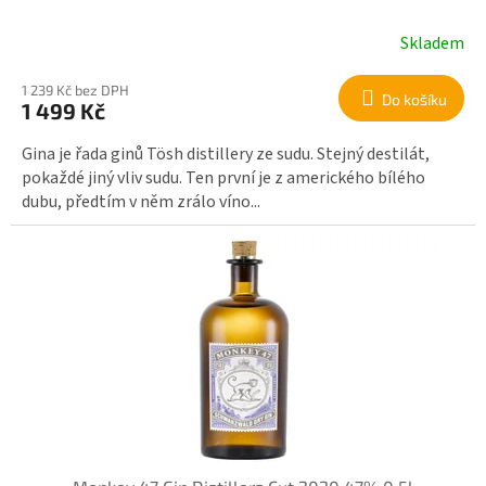
ů
Skladem
1 239 Kč bez DPH
Do košíku
1 499 Kč
Gina je řada ginů Tösh distillery ze sudu. Stejný destilát,
pokaždé jiný vliv sudu. Ten první je z amerického bílého
dubu, předtím v něm zrálo víno...