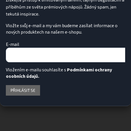
k
y
v
ý
p
Vložte svůj e-mail a my vám budeme zasílat informace o
i
nových produktech na našem e-shopu.
s
u
E-mail
Vložením e-mailu souhlasíte s
Podmínkami ochrany
osobních údajů.
PŘIHLÁSIT SE