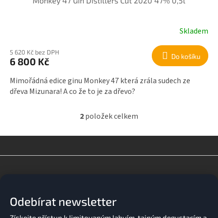
Monkey 47 Gin Distillers Cut 2020 47% 0,5l
Skladem
5 620 Kč bez DPH
Do košíku
6 800 Kč
Mimořádná edice ginu Monkey 47 která zrála sudech ze
dřeva Mizunara! A co že to je za dřevo?
2
položek celkem
O
v
l
á
d
Z
a
á
c
p
í
a
p
Odebírat newsletter
t
r
v
í