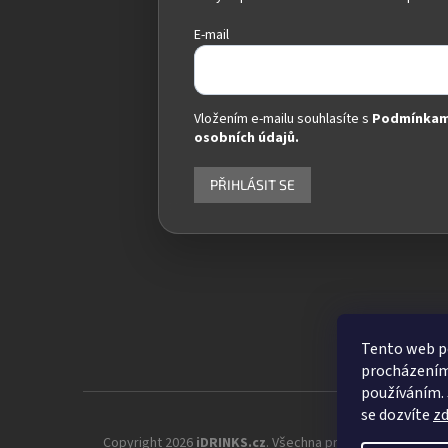
E-mail
Vložením e-mailu souhlasíte s
Podmínkam
osobních údajů.
PŘIHLÁSIT SE
Tento web po
procházením 
používáním. 
se dozvíte
z
Copyright 2026
iDRINKS.cz
. Všechna práva vyhrazena.
Up