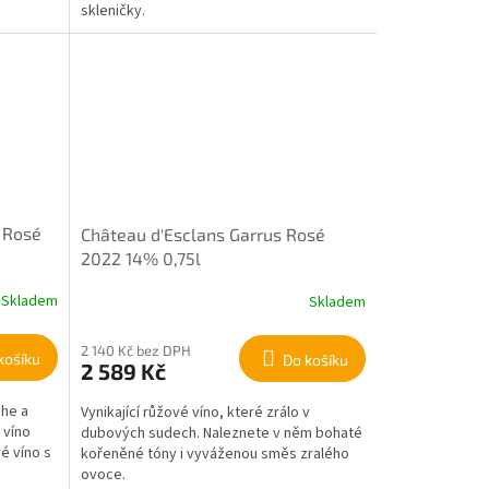
skleničky.
 Rosé
Château d'Esclans Garrus Rosé
2022 14% 0,75l
Skladem
Skladem
2 140 Kč bez DPH
košíku
Do košíku
2 589 Kč
he a
Vynikající růžové víno, které zrálo v
 víno
dubových sudech. Naleznete v něm bohaté
é víno s
kořeněné tóny i vyváženou směs zralého
ovoce.