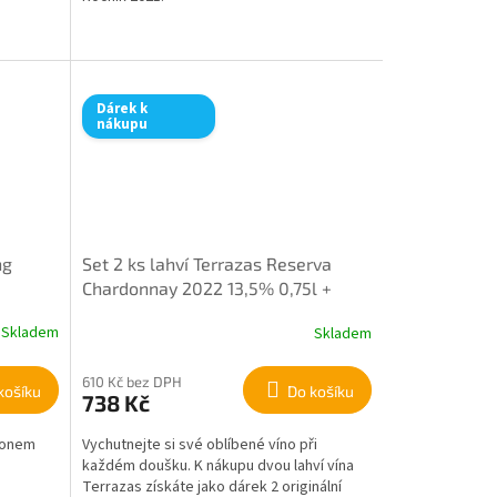
Dárek k
nákupu
ng
Set 2 ks lahví Terrazas Reserva
Chardonnay 2022 13,5% 0,75l +
dárek 2 ks originálních skleniček
Skladem
Skladem
610 Kč bez DPH
košíku
Do košíku
738 Kč
alonem
Vychutnejte si své oblíbené víno při
každém doušku. K nákupu dvou lahví vína
Terrazas získáte jako dárek 2 originální