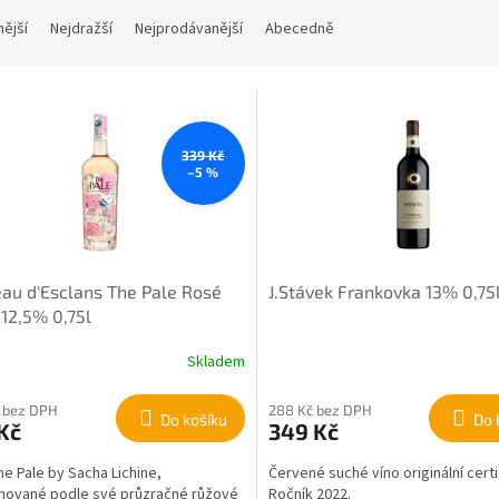
nější
Nejdražší
Nejprodávanější
Abecedně
339 Kč
–5 %
au d'Esclans The Pale Rosé
J.Stávek Frankovka 13% 0,75
12,5% 0,75l
Skladem
 bez DPH
288 Kč bez DPH
Do košíku
Do 
Kč
349 Kč
he Pale by Sacha Lichine,
Červené suché víno originální certi
nované podle své průzračné růžové
Ročník 2022.