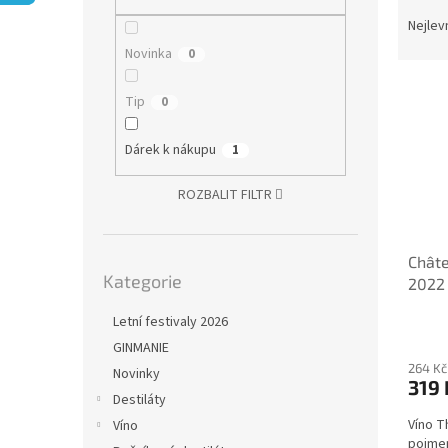
Ř
n
a
e
Nejlev
z
l
Novinka
0
e
V
n
Tip
0
ý
í
p
p
Dárek k nákupu
1
i
r
s
o
ROZBALIT FILTR
p
d
r
u
o
k
Châte
Přeskočit
d
t
Kategorie
kategorie
2022 
u
ů
k
Letní festivaly 2026
t
GINMANIE
ů
264 Kč
Novinky
319 
Destiláty
Víno T
Víno
pojme