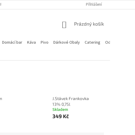
PROGRAM
DOPRAVA A PLATBA
HODNOCENÍ OBCHODU
Přihlášení
KONTA
NÁKUPNÍ
Prázdný košík
KOŠÍK
Domácí bar
Káva
Pivo
Dárkové Obaly
Catering
Odstoupení od 
ín
J.Stávek Frankovka
13% 0,75l
Skladem
349 Kč