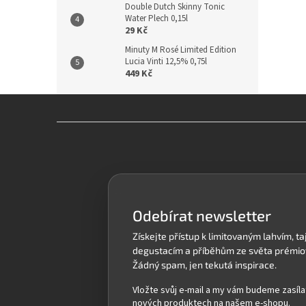
Double Dutch Skinny Tonic
Water Plech 0,15l
29 Kč
Minuty M Rosé Limited Edition
Lucia Vinti 12,5% 0,75l
449 Kč
Z
á
p
a
t
í
Odebírat newsletter
Vložte svůj e-mail a my vám budeme zasíla
nových produktech na našem e-shopu.