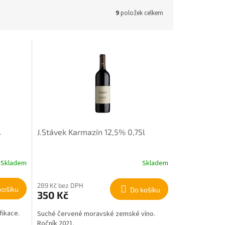
9
položek celkem
l
J.Stávek Karmazín 12,5% 0,75l
Skladem
Skladem
289 Kč bez DPH
košíku
Do košíku
350 Kč
fikace.
Suché červené moravské zemské víno.
Ročník 2021.