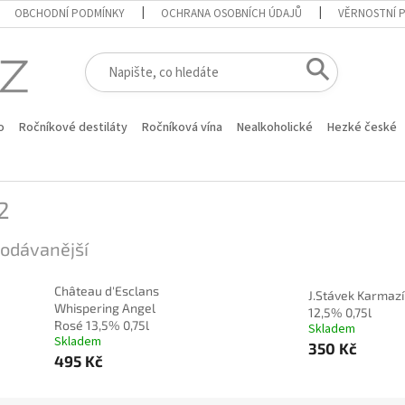
OBCHODNÍ PODMÍNKY
OCHRANA OSOBNÍCH ÚDAJŮ
VĚRNOSTNÍ 
o
Ročníkové destiláty
Ročníková vína
Nealkoholické
Hezké české
2
odávanější
Château d'Esclans
J.Stávek Karmaz
Whispering Angel
12,5% 0,75l
Rosé 13,5% 0,75l
Skladem
Skladem
350 Kč
495 Kč