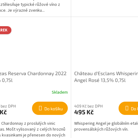
 ztělesňuje typické růžové víno z
ce. Je výrazné zvenku...
ÁREK
zas Reserva Chardonnay 2022
Château d'Esclans Whisperi
 0,75l
Angel Rosé 13,5% 0,75l
Skladem
 bez DPH
409 Kč bez DPH
Do košíku
Do 
 Kč
495 Kč
 Chardonnay z proslulých vinic
Whispering Angel je globálním et
as. Mošt vylisovaný z celých hroznů
provensálských růžových vín.
s kvasinkami je přenesen do nových