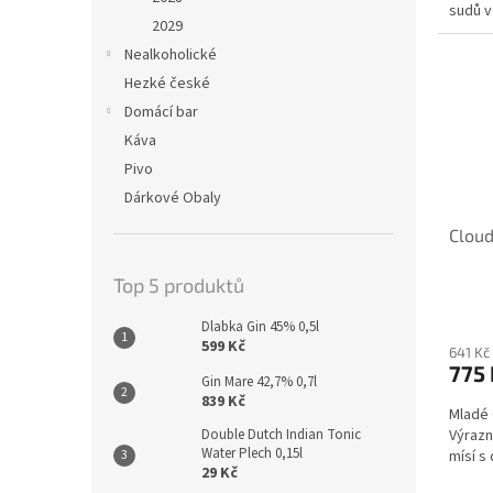
sudů v
2029
Nealkoholické
Hezké české
Domácí bar
Káva
Pivo
Dárkové Obaly
Cloud
Top 5 produktů
Dlabka Gin 45% 0,5l
599 Kč
641 Kč
775 
Gin Mare 42,7% 0,7l
839 Kč
Mladé 
Výrazn
Double Dutch Indian Tonic
Water Plech 0,15l
mísí s
29 Kč