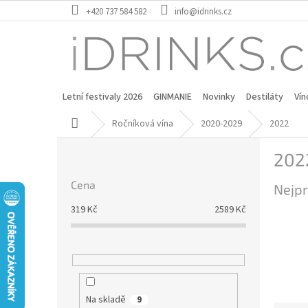
Přejít
+420 737 584 582
info@idrinks.cz
na
obsah
Letní festivaly 2026
GINMANIE
Novinky
Destiláty
Vín
Domů
Ročníková vína
2020-2029
2022
P
202
o
s
Cena
Nejpr
t
r
319
Kč
2589
Kč
a
n
n
í
p
a
Na skladě
9