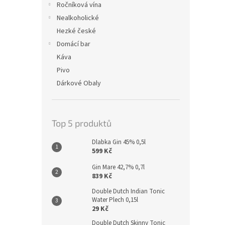
Ročníková vína
Nealkoholické
Hezké české
Domácí bar
Káva
Pivo
Dárkové Obaly
Top 5 produktů
Dlabka Gin 45% 0,5l
599 Kč
Gin Mare 42,7% 0,7l
839 Kč
Double Dutch Indian Tonic
Water Plech 0,15l
29 Kč
Double Dutch Skinny Tonic