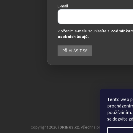
E-mail
Vložením e-mailu souhlasíte s
Podmínkam
osobních údajů.
PŘIHLÁSIT SE
Tento web po
procházením 
používáním. 
se dozvíte
z
Copyright 2026
iDRINKS.cz
. Všechna práva vyhrazena.
Up