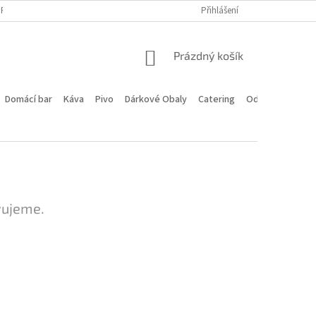
PROGRAM
DOPRAVA A PLATBA
HODNOCENÍ OBCHODU
Přihlášení
KONTA
NÁKUPNÍ
Prázdný košík
KOŠÍK
Domácí bar
Káva
Pivo
Dárkové Obaly
Catering
Odstoupení od 
vujeme.