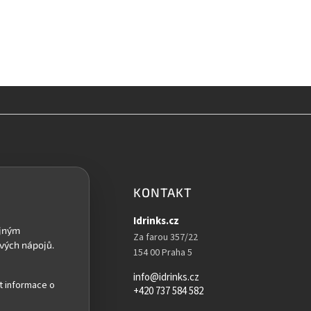
KONTAKT
Idrinks.cz
Za farou 357/22
154 00 Praha 5
info@idrinks.cz
t informace o
+420 737 584 582