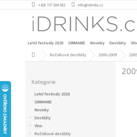
Přejít
+420 737 584 582
info@idrinks.cz
na
obsah
Letní festivaly 2026
GINMANIE
Novinky
Destiláty
Vín
Domů
Ročníkové destiláty
2000-2009
200
P
200
o
Přeskočit
s
Kategorie
kategorie
t
r
Letní festivaly 2026
a
GINMANIE
n
Novinky
n
í
Destiláty
p
Víno
a
Ročníkové destiláty