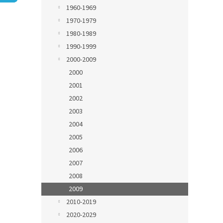
n
1960-1969
e
1970-1979
l
1980-1989
1990-1999
2000-2009
2000
2001
2002
2003
2004
2005
2006
2007
2008
2009
2010-2019
2020-2029