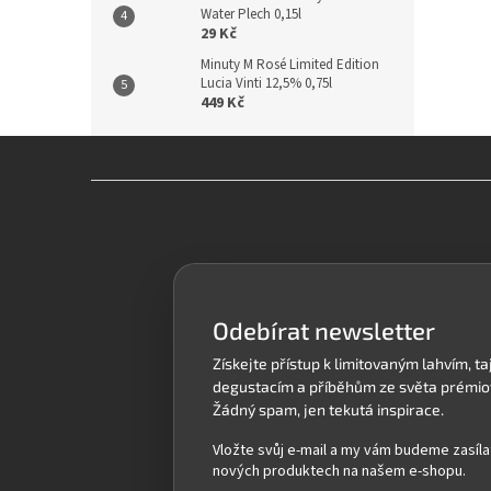
Water Plech 0,15l
29 Kč
Minuty M Rosé Limited Edition
Lucia Vinti 12,5% 0,75l
449 Kč
Z
á
p
a
t
í
Odebírat newsletter
Vložte svůj e-mail a my vám budeme zasíla
nových produktech na našem e-shopu.