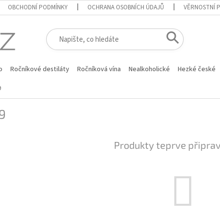
OBCHODNÍ PODMÍNKY
OCHRANA OSOBNÍCH ÚDAJŮ
VĚRNOSTNÍ 
o
Ročníkové destiláty
Ročníková vína
Nealkoholické
Hezké české
9
9
Produkty teprve připra