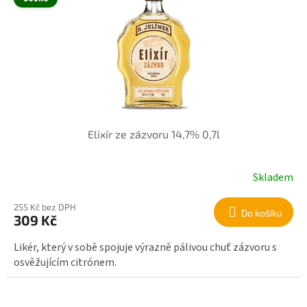
Elixír ze zázvoru 14,7% 0,7l
Skladem
255 Kč bez DPH
Do košíku
309 Kč
Likér, který v sobě spojuje výrazně pálivou chuť zázvoru s
osvěžujícím citrónem.