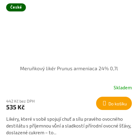
České
Meruňkový likér Prunus armeniaca 24% 0,7l
Skladem
442 Kč bez DPH
Do košíku
535 Kč
Likéry, které v sobě spojují chuť a sílu pravého ovocného
destilátu s příjemnou vůní a sladkostí přírodní ovocné šťávy,
doslazené cukrem – to...