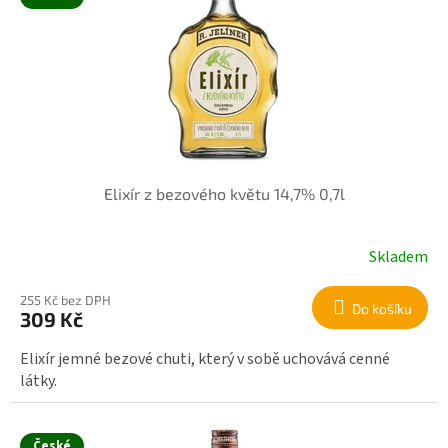
Elixír z bezového květu 14,7% 0,7l
Skladem
255 Kč bez DPH
Do košíku
309 Kč
Elixír jemné bezové chuti, který v sobě uchovává cenné
látky.
České