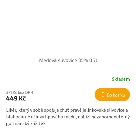
Medová slivovice 35% 0,7l
Skladem
371 Kč bez DPH
Do košíku
449 Kč
Likér, který v sobě spojuje chuť pravé jelínkovské slivovice a
blahodárné účinky lipového medu, nabízí nezapomenutelný
gurmánský zážitek.