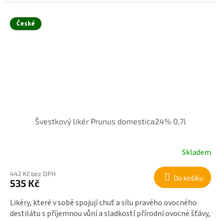
České
Švestkový likér Prunus domestica24% 0,7l
Skladem
442 Kč bez DPH
Do košíku
535 Kč
Likéry, které v sobě spojují chuť a sílu pravého ovocného
destilátu s příjemnou vůní a sladkostí přírodní ovocné šťávy,