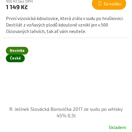
950 Kč bez DPH
Do košíku
1 149 Kč
První vizovická kdoulovice, která zrála v sudu po hruškovici.
Destilát z voňavých plodů kdouloně vznikl jen v 500
číslovaných lahvích, tak ať vám neuteče.
Novinka
České
R. Jelínek Slovácká Borovička 2017 ze sudu po whisky
45% 0,5l
Skladem