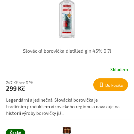
r
i
o
s
d
p
u
r
k
o
t
d
ů
u
k
Slovácká borovička distilled gin 45% 0,7l
t
ů
Skladem
247 Kč bez DPH
Do košíku
299 Kč
Legendární a jedinečná. Slovácká borovička je
tradičním produktem vizovického regionu a navazuje na
historii výroby borovičky již...
České