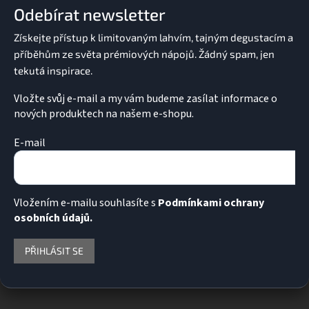
a
k
Odebírat newsletter
t
y
í
v
ý
p
i
s
u
Vložte svůj e-mail a my vám budeme zasílat informace o
nových produktech na našem e-shopu.
E-mail
Vložením e-mailu souhlasíte s
Podmínkami ochrany
osobních údajů.
PŘIHLÁSIT SE