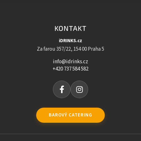
KONTAKT
iDRINKS.cz
Za farou 357/22, 154 00 Praha 5
info@idrinks.cz
+420 737 584 582
BAROVÝ CATERING