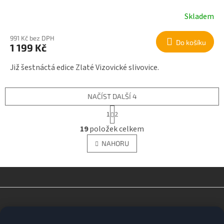
Skladem
991 Kč bez DPH
Do košíku
1 199 Kč
Již šestnáctá edice Zlaté Vizovické slivovice.
NAČÍST DALŠÍ 4
S
1
2
t
O
r
19
položek celkem
v
á
l
n
NAHORU
á
k
o
d
v
a
á
c
n
í
Z
í
p
á
r
p
v