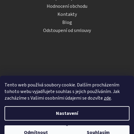
Hodnocení obchodu
Kontakty
Blog
Odstoupení od smlouvy
Tento web používá soubory cookie. Dalším procházením
tohoto webu vyjadřujete souhlas s jejich používáním. Jak
zacházíme s Vašimi osobními údajemi se dozvíte
zde
.
Vytvořil Shoptet
Nastavení
Copyright 2026
iDRINKS.cz
. Všechna práva vyhrazena.
Upravit nastavení cookies
Odmítnout
Souhlasím