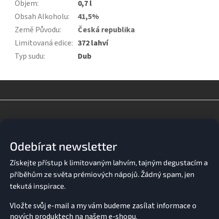
Objem
:
0,7 l
Obsah Alkoholu
:
41,5%
Země Původu
:
Česká republika
Limitovaná edice
:
372 lahví
Typ sudu
:
Dub
Z
á
p
a
Odebírat newsletter
t
í
Vložte svůj e-mail a my vám budeme zasílat informace o
nových produktech na našem e-shopu.