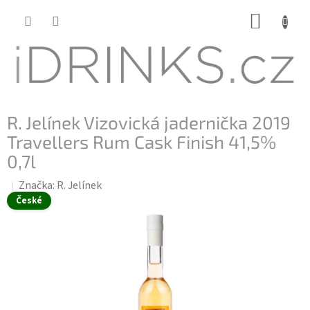
Přejít
NÁKUP
na
KOŠÍK
obsah
R. Jelínek Vizovická jadernička 2019
Travellers Rum Cask Finish 41,5%
0,7l
Značka:
R. Jelínek
České