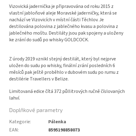
Vizovická jadernička je připravována od roku 2015 z
vlastní jabloňové aleje Moravské jaderničky, která se
nachází ve Vizovicích v místní části Těchlov. Je
destilována polovina z jablečného kvasu a polovina z
jablečného moštu. Destiláty jsou pak spojeny a uloženy
ke zrání do sudů po whisky GOLDCOCK.
Z úrody 2019 vznikl stejný destilát, který byl nejprve
uložen do sudu po whisky, finální zrání posledních 6
měsíců pak ještě proběhlo v dubovém sudu po rumu z
destilérie Travellers v Belize.
Limitovaná edice čítá 372 půllitrových ručně číslovaných
lahví.
Doplňkové parametry
Kategorie
:
Pálenka
EAN
:
8595198858073