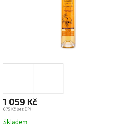
1 059 Kč
875 Kč bez DPH
Měrná
Skladem
cena: