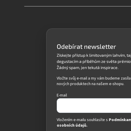
Z
á
p
a
t
í
Odebírat newsletter
Vložte svůj e-mail a my vám budeme zasíla
nových produktech na našem e-shopu.
E-mail
Vložením e-mailu souhlasíte s
Podmínkam
osobních údajů.