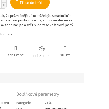
Přidat do košíku
 tak, že průzračnější už nemůže být. S maximálním
kofeinu vás postaví na nohy, ať už samotná nebo
 Takže se napijte a svět bude zase křišťálově jasný.
informace
ZEPTAT SE
SDÍLET
HLÍDACÍ PES
Doplňkové parametry
ací pro
Kategorie
:
Cola
vém
EAN
:
8592200005965