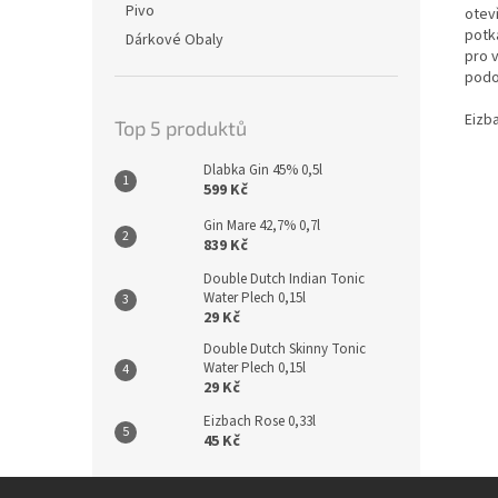
Pivo
otev
potk
Dárkové Obaly
pro 
podo
Eizb
Top 5 produktů
Dlabka Gin 45% 0,5l
599 Kč
Gin Mare 42,7% 0,7l
839 Kč
Double Dutch Indian Tonic
Water Plech 0,15l
29 Kč
Double Dutch Skinny Tonic
Water Plech 0,15l
29 Kč
Eizbach Rose 0,33l
45 Kč