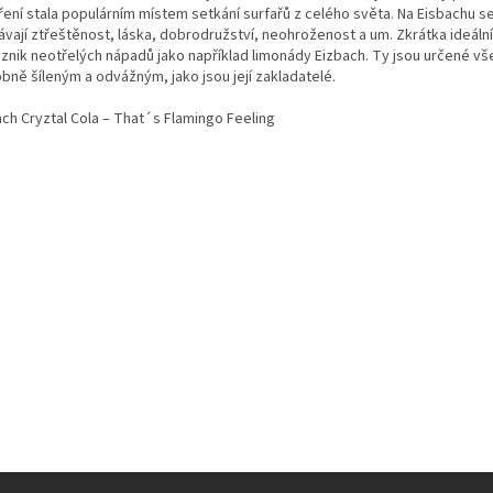
ření stala populárním místem setkání surfařů z celého světa. Na Eisbachu se
ávají ztřeštěnost, láska, dobrodružství, neohroženost a um. Zkrátka ideáln
vznik neotřelých nápadů jako například limonády Eizbach. Ty jsou určené v
bně šíleným a odvážným, jako jsou její zakladatelé.
ach Cryztal Cola – That´s Flamingo Feeling