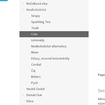
n
Ročníková vína
e
Nealkoholické
l
Sirupy
Sparkling Tea
Tonik
Cola
Limonády
Nealkoholické alternativy
Mixer
Džusy, ovocné koncentráty
Cordial
Čaj
Popi
Bitters
Pyré
Hezké české
Det
Domácí bar
Něme
Káva
náze