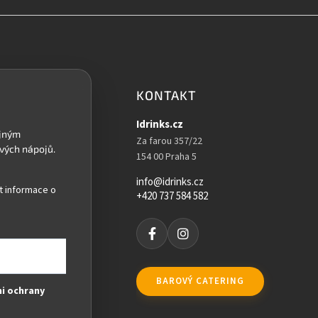
KONTAKT
Idrinks.cz
Za farou 357/22
154 00 Praha 5
info@idrinks.cz
t informace o
+420 737 584 582
BAROVÝ CATERING
i ochrany