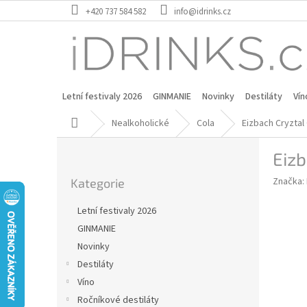
Přejít
+420 737 584 582
info@idrinks.cz
na
obsah
Letní festivaly 2026
GINMANIE
Novinky
Destiláty
Vín
Domů
Nealkoholické
Cola
Eizbach Cryztal 
P
Eizb
o
Přeskočit
s
Značka:
Kategorie
kategorie
t
r
Letní festivaly 2026
a
GINMANIE
n
Novinky
n
í
Destiláty
p
Víno
a
Ročníkové destiláty