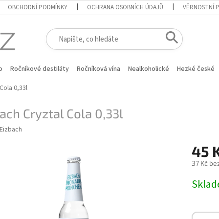
OBCHODNÍ PODMÍNKY
OCHRANA OSOBNÍCH ÚDAJŮ
VĚRNOSTNÍ 
o
Ročníkové destiláty
Ročníková vína
Nealkoholické
Hezké české
Cola 0,33l
ach Cryztal Cola 0,33l
Eizbach
45 
37 Kč be
Měrná
Skla
cena: