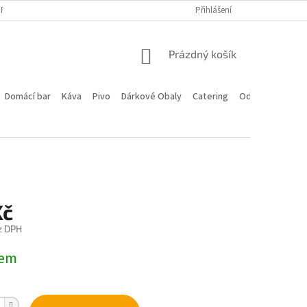
PROGRAM
DOPRAVA A PLATBA
HODNOCENÍ OBCHODU
Přihlášení
KONTA
NÁKUPNÍ
Prázdný košík
KOŠÍK
Domácí bar
Káva
Pivo
Dárkové Obaly
Catering
Odstoupení od 
Kč
z DPH
dem