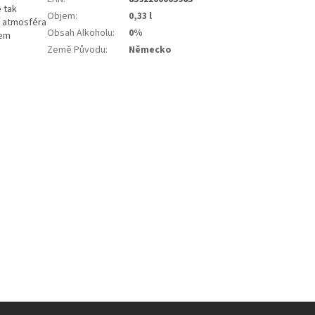
 tak
Objem
:
0,33 l
í atmosféra
Obsah Alkoholu
:
0%
šem
Země Původu
:
Německo