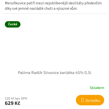
Meruňkovice patří mezi nejoblíbenější destiláty především
díky své jemně nasládlé chuti a výrazné vůni.
České
Palírna Radlík Slivovice karlátka 45% 0,5l
Skladem
520 Kč bez DPH
Do košíku
629 Kč