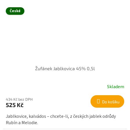
České
Žufánek Jablkovica 45% 0,5l
Skladem
434 Kč bez DPH
Do košíku
525 Kč
Jablkovice, kalvádos – chcete-li, z českých jablek odrůdy
Rubín a Melodie.