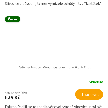
Slivovice z původní, témeř vymizelé odrůdy – tzv “karlátek”.
České
Palírna Radlík Vínovice premium 45% 0,5l
Skladem
520 Kč bez DPH
Do košíku
629 Kč
Palírna Radlík se rozhodla věnovat výrobě vínovice, protože