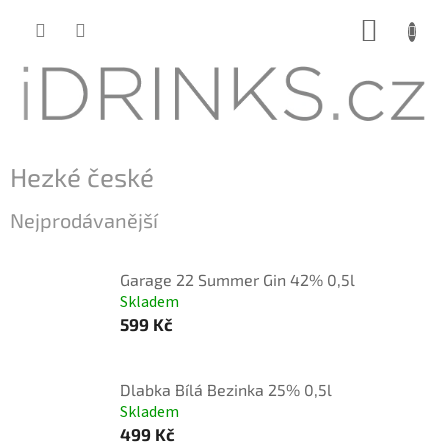
Přejít
NÁKUP
na
KOŠÍK
obsah
Hezké české
Nejprodávanější
Garage 22 Summer Gin 42% 0,5l
Skladem
599 Kč
Dlabka Bílá Bezinka 25% 0,5l
Skladem
499 Kč