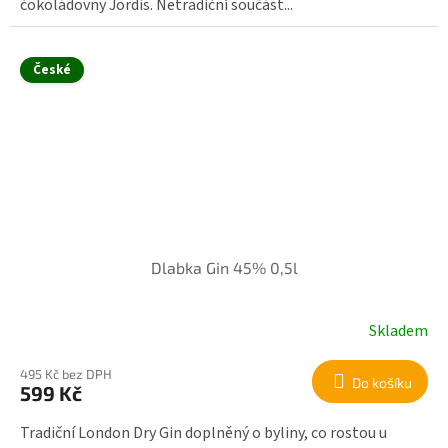
čokoládovny Jordis. Netradiční součást...
České
Dlabka Gin 45% 0,5l
Skladem
495 Kč bez DPH
Do košíku
599 Kč
Tradiční London Dry Gin doplněný o byliny, co rostou u