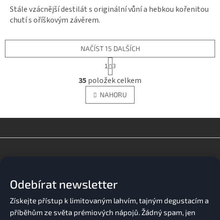
Stále vzácnější destilát s originální vůní a hebkou kořenitou
chutí s oříškovým závěrem.
NAČÍST 15 DALŠÍCH
S
1
3
t
O
r
35
položek celkem
v
á
l
n
NAHORU
á
k
o
d
v
a
á
c
n
í
Z
í
p
á
r
p
v
a
k
Odebírat newsletter
t
y
í
v
ý
p