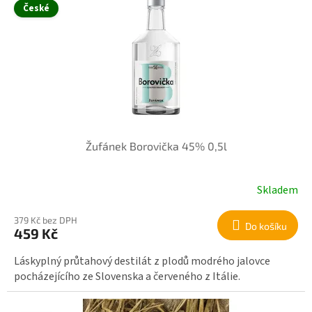
České
Žufánek Borovička 45% 0,5l
Skladem
379 Kč bez DPH
Do košíku
459 Kč
Láskyplný průtahový destilát z plodů modrého jalovce
pocházejícího ze Slovenska a červeného z Itálie.