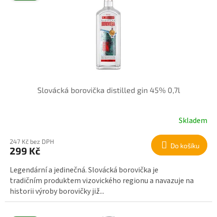
i
s
p
r
o
d
u
k
Slovácká borovička distilled gin 45% 0,7l
t
ů
Skladem
247 Kč bez DPH
Do košíku
299 Kč
Legendární a jedinečná. Slovácká borovička je
tradičním produktem vizovického regionu a navazuje na
historii výroby borovičky již...