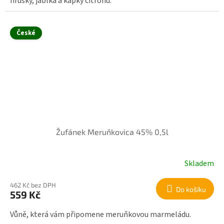
hrušky, jablka a kapky citronu.
České
Žufánek Meruňkovica 45% 0,5l
Skladem
462 Kč bez DPH
Do košíku
559 Kč
Vůně, která vám připomene meruňkovou marmeládu.