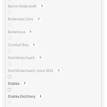
Baron Hildprandt
0
Bohemian Zero
0
Bohemsca
0
Cocktail Boy
0
Destilérka Svach
0
Destilérka Svach, since 2015
0
Dlabka
7
Dlabka Distillery
1