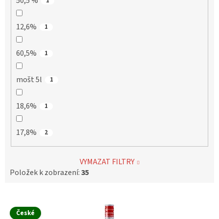
50,5 %
1
12,6%
1
60,5%
1
mošt 5l
1
18,6%
1
17,8%
2
VYMAZAT FILTRY
Položek k zobrazení:
35
V
ý
České
p