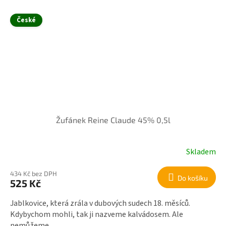
České
Žufánek Reine Claude 45% 0,5l
Skladem
434 Kč bez DPH
Do košíku
525 Kč
Jablkovice, která zrála v dubových sudech 18. měsíců.
Kdybychom mohli, tak ji nazveme kalvádosem. Ale
nemůžeme.