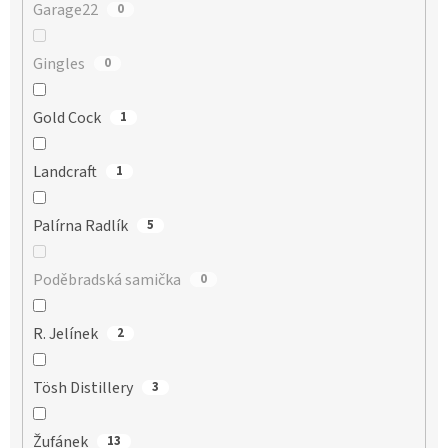
Garage22
0
Gingles
0
Gold Cock
1
Landcraft
1
Palírna Radlík
5
Poděbradská samička
0
R. Jelínek
2
Tösh Distillery
3
Žufánek
13