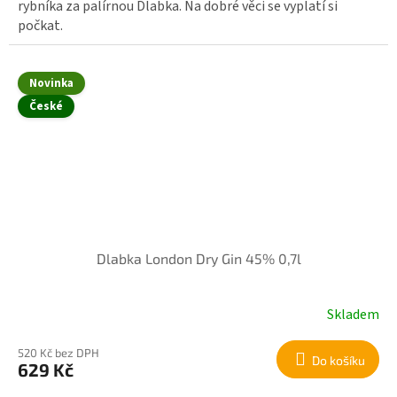
rybníka za palírnou Dlabka. Na dobré věci se vyplatí si
počkat.
Novinka
České
Dlabka London Dry Gin 45% 0,7l
Skladem
520 Kč bez DPH
Do košíku
629 Kč