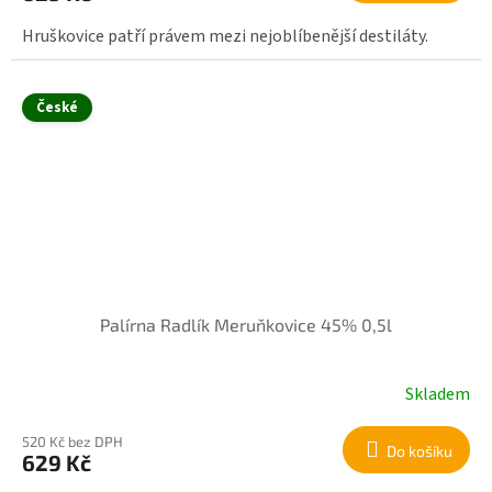
Hruškovice patří právem mezi nejoblíbenější destiláty.
České
Palírna Radlík Meruňkovice 45% 0,5l
Skladem
520 Kč bez DPH
Do košíku
629 Kč