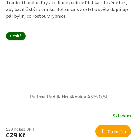
Tradiční London Dry z rodinné palírny Dlabka, stavěný tak,
aby bavil čistý i v drinku. Botanicals z celého světa doplňuje
pár bylin, co rostou v rybníce...
České
Palírna Radlík Hruškovice 45% 0,5l
Skladem
520 Kč bez DPH
Do košíku
629 Kč