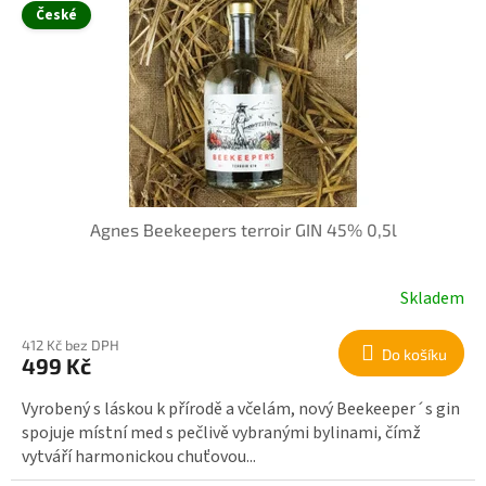
České
Agnes Beekeepers terroir GIN 45% 0,5l
Skladem
412 Kč bez DPH
Do košíku
499 Kč
Vyrobený s láskou k přírodě a včelám, nový Beekeeper´s gin
spojuje místní med s pečlivě vybranými bylinami, čímž
vytváří harmonickou chuťovou...