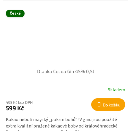
České
Dlabka Cocoa Gin 45% 0,5l
Skladem
495 Kč bez DPH
Do košíku
599 Kč
Kakao neboli mayský „pokrm bohů“! V ginu jsou použité
extra kvalitní pražené kakaové boby od královéhradecké