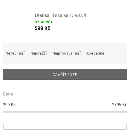
Dlabka Třešinka 17% 0,7l
Skladem
599 Kč
Ř
a
Nejlevnější
Nejdražší
Nejprodávanější
Abecedně
z
e
n
ZAVŘÍT FILTR
í
p
r
Cena
o
d
299
Kč
2795
Kč
u
k
t
ů