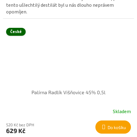
tento ušlechtilý destilát byl u nás dlouho neprávem
opomíjen.
České
Palírna Radlík Višňovice 45% 0,5l
Skladem
520 Kč bez DPH
Do košíku
629 Kč