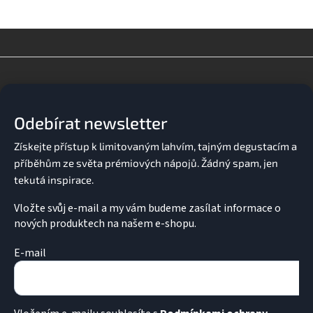
Z
á
p
a
Odebírat newsletter
t
í
Vložte svůj e-mail a my vám budeme zasílat informace o
nových produktech na našem e-shopu.
E-mail