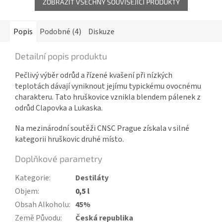
ZOBRAZIT VŠECHNY SOUVISEJÍCÍ PRODUKTY
Popis
Podobné (4)
Diskuze
Detailní popis produktu
Pečlivý výběr odrůd a řízené kvašení při nízkých
teplotách dávají vyniknout jejímu typickému ovocnému
charakteru. Tato hruškovice vznikla blendem pálenek z
odrůd Clapovka a Lukaska.
Na mezinárodní soutěži CNSC Prague získala v silné
kategorii hruškovic druhé místo.
Doplňkové parametry
Kategorie
:
Destiláty
Objem
:
0,5 l
Obsah Alkoholu
:
45%
Země Původu
:
Česká republika