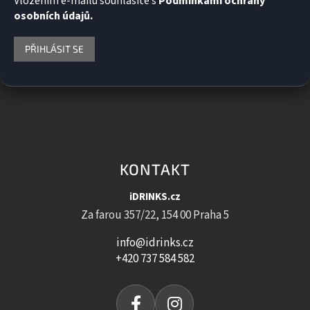
Vložením e-mailu souhlasíte s
Podmínkami ochrany
osobních údajů.
PŘIHLÁSIT SE
KONTAKT
iDRINKS.cz
Za farou 357/22, 154 00 Praha 5
info@idrinks.cz
+420 737 584 582