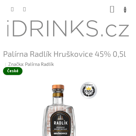
Přejít
NÁKUP
na
KOŠÍK
obsah
Palírna Radlík Hruškovice 45% 0,5l
Značka:
Palírna Radlík
České