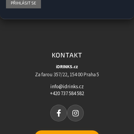
PŘIHLÁSIT SE
KONTAKT
iDRINKS.cz
Za farou 357/22, 154 00 Praha 5
info@idrinks.cz
+420 737 584 582