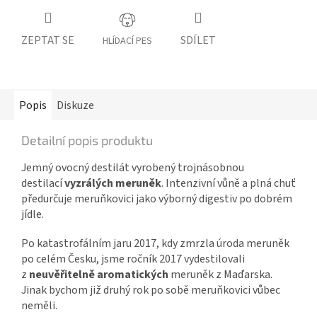
ZEPTAT SE
SDÍLET
HLÍDACÍ PES
Popis
Diskuze
Detailní popis produktu
Jemný ovocný destilát vyrobený trojnásobnou
destilací
vyzrálých meruněk
. Intenzivní vůně a plná chuť
předurčuje meruňkovici jako výborný digestiv po dobrém
jídle.
Po katastrofálním jaru 2017, kdy zmrzla úroda meruněk
po celém Česku, jsme ročník 2017 vydestilovali
z
neuvěřitelně aromatických
meruněk z Maďarska.
Jinak bychom již druhý rok po sobě meruňkovici vůbec
neměli.