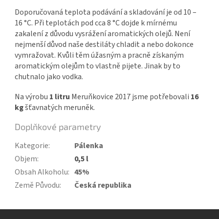
Doporučovaná teplota podávání a skladování je od 10 –
16 °C. Při teplotách pod cca 8 °C dojde k mírnému
zakalení z důvodu vysrážení aromatických olejů. Není
nejmenší důvod naše destiláty chladit a nebo dokonce
vymražovat. Kvůli těm úžasným a pracně získaným
aromatickým olejům to vlastně pijete. Jinak by to
chutnalo jako vodka.
Na výrobu
1 litru
Meruňkovice 2017 jsme potřebovali
16
kg
šťavnatých meruněk.
Doplňkové parametry
Kategorie
:
Pálenka
Objem
:
0,5 l
Obsah Alkoholu
:
45%
Země Původu
:
Česká republika