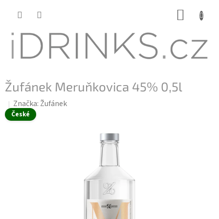
Přejít
NÁKUP
na
KOŠÍK
obsah
Žufánek Meruňkovica 45% 0,5l
Značka:
Žufánek
České