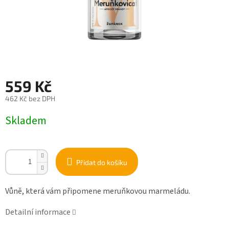
559 Kč
462 Kč bez DPH
Měrná
Skladem
cena:
Přidat do košíku
Vůně, která vám připomene meruňkovou marmeládu.
Detailní informace